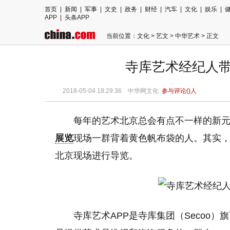
首页
|
新闻
|
军事
|
文史
|
政务
|
财经
|
汽车
|
文化
|
娱乐
|
APP
|
头条APP
当前位置：
文化
>
艺文
>
中华艺术
> 正文
寺库艺术经纪人带你
2018-05-04 18:29:36
中华网文化
参与评论(
)人
每年的艺术北京总会有点不一样的新元
展览
现场一群背着黄色帆布袋的人。其实，
北京现场进行导览。
寺库艺术APP是寺库集团（Secoo