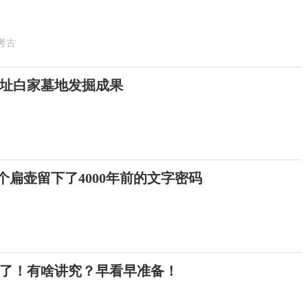
考古
址白家墓地发掘成果
这个扁壶留下了4000年前的文字密码
来了！有啥讲究？早看早准备！