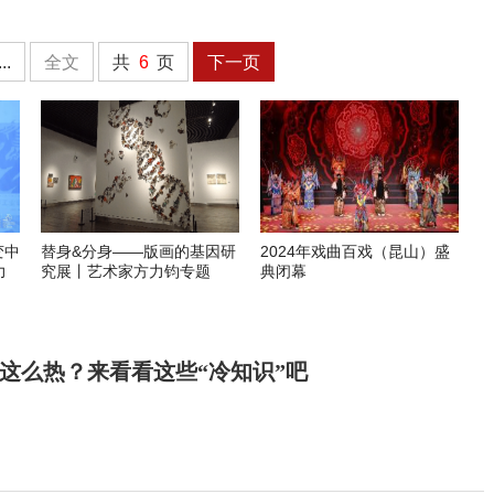
...
全文
共
6
页
下一页
变中
替身&分身——版画的基因研
2024年戏曲百戏（昆山）盛
力
究展丨艺术家方力钧专题
典闭幕
这么热？来看看这些“冷知识”吧