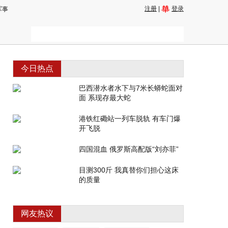
注册
|
登录
军事
今日热点
巴西潜水者水下与7米长蟒蛇面对
面 系现存最大蛇
港铁红磡站一列车脱轨 有车门爆
开飞脱
四国混血 俄罗斯高配版“刘亦菲”
目测300斤 我真替你们担心这床
的质量
网友热议