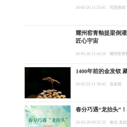
26-05-26 11:53:45
写意敦煌
耀州窑青釉提梁倒灌
匠心宇宙
26-05-26 11:43:24
耀州窑青
1400年前的金发钗
26-05-22 11:39:42
金发钗
春分巧遇“龙抬头”
26-03-20 09:51:55
春分,龙