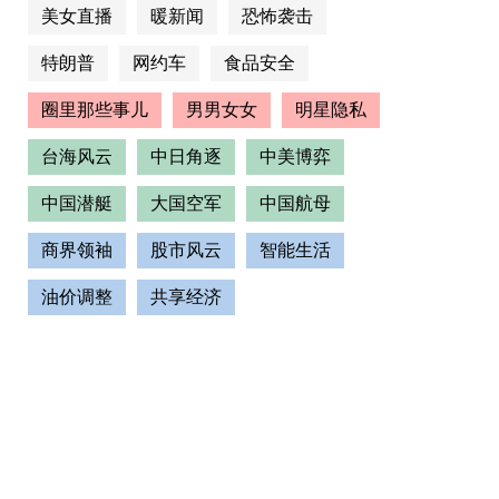
美女直播
暖新闻
恐怖袭击
特朗普
网约车
食品安全
圈里那些事儿
男男女女
明星隐私
台海风云
中日角逐
中美博弈
中国潜艇
大国空军
中国航母
商界领袖
股市风云
智能生活
油价调整
共享经济