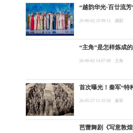
“越韵华光·百廿流芳
26-06-02 15:09:11
越剧
“主角”是怎样炼成
26-06-02 14:07:08
主角
首次曝光！秦军“特
26-05-27 11:33:56
秦军
芭蕾舞剧《写意敦煌