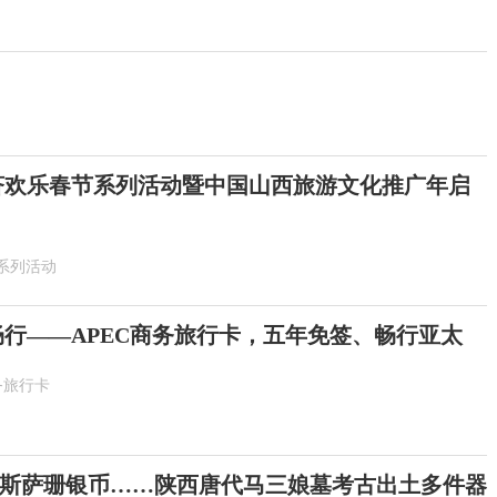
6斐济欢乐春节系列活动暨中国山西旅游文化推广年启
系列活动
畅行——APEC商务旅行卡，五年免签、畅行亚太
务旅行卡
斯萨珊银币……陕西唐代马三娘墓考古出土多件器