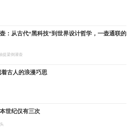
壶：从古代“黑科技”到世界设计哲学，一壶通联的
釉提梁倒灌壶
 藏着古人的浪漫巧思
！本世纪仅有三次
抬头