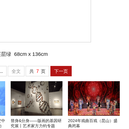
绿 68cm x 136cm
...
全文
共
7
页
下一页
变中
替身&分身——版画的基因研
2024年戏曲百戏（昆山）盛
力
究展丨艺术家方力钧专题
典闭幕