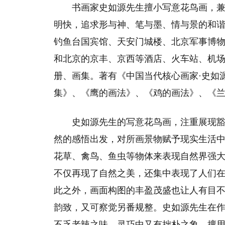
书画家史如源先生擅小写意花鸟画，
明快，追求形与神、笔与墨、情与景的和
钓鱼台国宾馆、天安门城楼、北京军事博
和北京的京丰、京西等酒店、火车站、机
册、画集。著有《中国当代核心画家·史如
集》、《鹰的画法》、《鸡的画法》、《
史如源先生的写意花鸟画，注重展现
然的感悟出发，对所画景物赋予现实生活
花草、禽鸟、鱼虫等物体来表现自然界强
不仅再现了自然之美，还集中表现了人们
此之外，画面构图的丰盈茂盛也让人有目
韵致，又可察觉另番规整。史如源先生在
不乏老辣之味，灵巧中又有拙朴之象。擅用