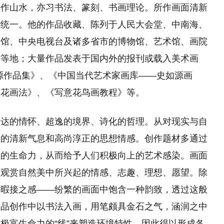
兼作山水，亦习书法、篆刻、书画理论。所作画面清新
谐统一。他的作品收藏、陈列于人民大会堂、中南海、
物馆、中央电视台及诸多省市的博物馆、艺术馆、画院
场等地；大量作品发表于国内外的报刊或载入美术画
源作品集》、《中国当代艺术家画库——史如源画
兰花画法》、《写意花鸟画教程》等。
豁达的情怀、超逸的境界、诗化的哲理。从对现实与自
中的清新气息和高尚淳正的思想情感。创作题材多通过
大的生命力，从而给予人们积极向上的艺术感染。画面
在观赏自然美中所兴起的情感、志趣、理想、愿望。除
不暇接之感——纷繁的画面中饱含一种韵致，透过这般
作品创作中以书法入画，用笔颇具金石之气，涵润之中
极富生命力的“线”来塑造环境特性，因此得以形成各