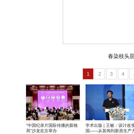
春染枝头层层
1
2
3
4
“中国纪录片国际传播的新格
学术出版 | 王敏：设计改
局”沙龙在京举办
国——从装饰到新质生产