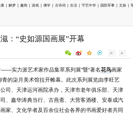
健康
|
解梦
|
趣闻
|
游戏
|
佛学
|
古诗词
|
生活
|
守艺中华
|
国防军事
|
文旅
|
滋：“史如源国画展”开幕
文化西青——实力派艺术家作品集萃系列展”暨“著名
花鸟
画家
用微信扫描二维码
柳青的柒月美术馆拉开帷幕。此次系列展览由李旺艺
分享至好友和朋友圈
限公司、天津运河画院承办，天津市老年俱乐部、天津
公司、鑫华涛典当行、古燕斋、大营客酒楼、安泰成汽
书画家、文化学者及百余位社会各界的书画爱好者共同