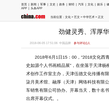
首页
|
新闻
|
军事
|
文史
|
政务
|
财经
|
汽车
|
文化
|
娱乐
|
APP
|
头条APP
当前位置：
文化
>
艺文
>
中华艺术
> 正文
劲健灵秀、浑厚华
2018-06-05 17:51:06
中国品牌
参与评论(
)人
2018年6月1日15：00，“2018
史如源个人书画精品展”，在坐落于天津杨
术创作工作室主办，天津伍德文化传播有
柒月美术馆、融厚（天津）网络科技有限
车销售有限公司协办。开幕当天，数十名
出席开幕仪式。。