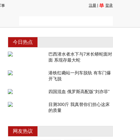
注册
|
登录
军事
今日热点
巴西潜水者水下与7米长蟒蛇面对
面 系现存最大蛇
港铁红磡站一列车脱轨 有车门爆
开飞脱
四国混血 俄罗斯高配版“刘亦菲”
目测300斤 我真替你们担心这床
的质量
网友热议