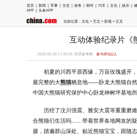
首页
|
新闻
|
军事
|
文史
|
政务
|
财经
|
汽车
|
文化
|
娱乐
|
APP
|
头条APP
当前位置：
文化
>
艺文
>
影视
> 正文
互动体验纪录片《
2018-05-28 17:45:45
经济参考网
参与评论(
)人
初夏的川西平原西缘，万亩玫瑰盛开
最完整的大
熊猫
栖息地——卧龙大熊猫自
中国大熊猫研究保护中心卧龙神树坪基地
历经了汶川强震、雅安大震等重重磨难
合熊猫们生活吗……带着世界各地网友的
摄，踏遍群山深处、贴近熊猫宝宝，跟随