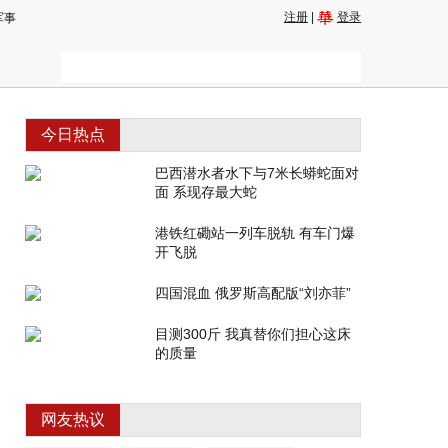
注册
|
登录
军事
今日热点
巴西潜水者水下与7米长蟒蛇面对
面 系现存最大蛇
港铁红磡站一列车脱轨 有车门爆
开飞脱
四国混血 俄罗斯高配版“刘亦菲”
目测300斤 我真替你们担心这床
的质量
网友热议