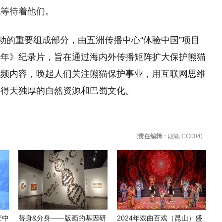
战等待着他们。
动的重要组成部分，由五洲传播中心“体验中国”项目
少年》纪录片，旨在通过海内外传播矩阵扩大保护熊猫
视频内容，唤起人们关注熊猫保护事业，用互联网思维
川得天独厚的自然资源和巴蜀文化。
(
责任编辑
：段颖 CC004)
变中
替身&分身——版画的基因研
2024年戏曲百戏（昆山）盛