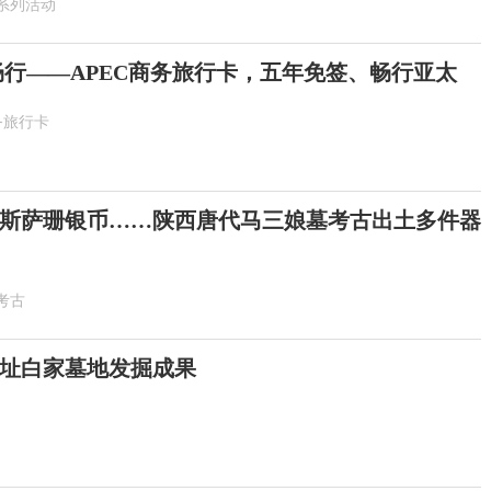
系列活动
畅行——APEC商务旅行卡，五年免签、畅行亚太
务旅行卡
斯萨珊银币……陕西唐代马三娘墓考古出土多件器
考古
址白家墓地发掘成果