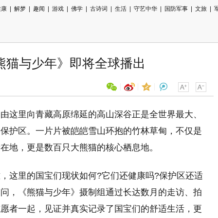
健康
|
解梦
|
趣闻
|
游戏
|
佛学
|
古诗词
|
生活
|
守艺中华
|
国防军事
|
文旅
|
熊猫与少年》即将全球播出
，由这里向青藏高原绵延的高山深谷正是全世界最大、
用微信扫描二维码
然保护区。一片片被皑皑雪山环抱的竹林草甸，不仅是
分享至好友和朋友圈
所在地，更是数百只大熊猫的核心栖息地。
，这里的国宝们现状如何?它们还健康吗?保护区还适
疑问，《熊猫与少年》摄制组通过长达数月的走访、拍
志愿者一起，见证并真实记录了国宝们的舒适生活，更