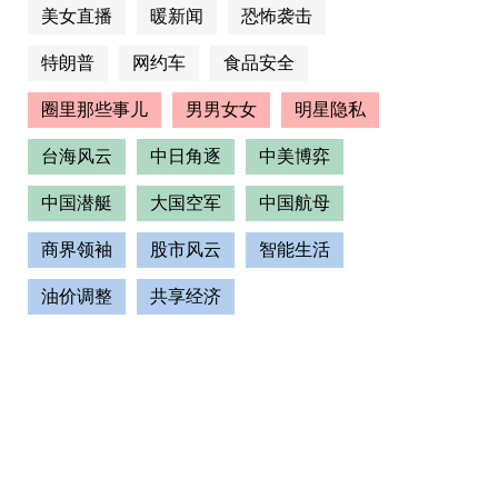
美女直播
暖新闻
恐怖袭击
特朗普
网约车
食品安全
圈里那些事儿
男男女女
明星隐私
台海风云
中日角逐
中美博弈
中国潜艇
大国空军
中国航母
商界领袖
股市风云
智能生活
油价调整
共享经济