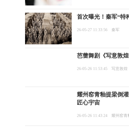
首次曝光！秦军“特
26-05-27 11:33:56
秦军
芭蕾舞剧《写意敦煌
26-05-26 11:53:45
写意敦煌
耀州窑青釉提梁倒灌
匠心宇宙
26-05-26 11:43:24
耀州窑青