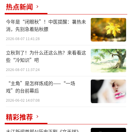
热点新闻
今年是“闭眼秋”！中医提醒：暑热未
消，先别急着贴秋膘
2026-08-07 11:41:28
立秋到了！为什么还这么热？来看看这
些“冷知识”吧
2026-08-07 11:37:24
写生团合影
“主角”是怎样炼成的——“一场
戏”的台前幕后
抵达当日，写生团首站走进新疆国际大巴
2026-06-02 14:07:08
扎。这个大集市以其浓郁的伊斯兰建筑风格和
热闹的市井气息，瞬间将艺术家们带入丝路商
精彩推荐
贸往来的历史长卷中。宏伟的观光塔高耸入
大江新闻首部AI历史正剧《文天祥》