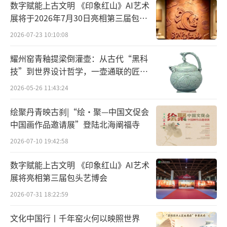
数字赋能上古文明 《印象红山》AI艺术
展将于2026年7月30日亮相第三届包头
天山天池：自然与人文的交响
艺博会
2026-07-23 10:10:08
耀州窑青釉提梁倒灌壶：从古代“黑科
技”到世界设计哲学，一壶通联的匠心
宇宙
2026-05-26 11:43:24
绘聚丹青映古刹|“绘·聚—中国文促会
中国画作品邀请展”登陆北海阐福寺
2026-07-10 19:42:58
数字赋能上古文明 《印象红山》AI艺术
展将亮相第三届包头艺博会
2026-07-31 18:22:59
文化中国行丨千年窑火何以映照世界