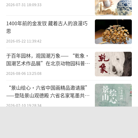
2026-07-31 18:09:33
写生团合影
次日清晨，写生团从乌鲁木齐出发前往天
1400年前的金发钗 藏着古人的浪漫巧
思
山天池。在抵达天池景区前，艺术家们先来到
2026-05-22 11:39:42
天山天池民俗风情园进行参观写生。这个充满
民族特色的园区里，白色的毡房点缀在草地
于百年园林，观国潮万象—— “乾象·
上，骆驼悠闲踱步，身着传统服饰的哈萨克族
国潮艺术作品展”在北京动物园科普馆
机动展厅开展
居民正在展示着刺绣、打馕等日常生活场景。
2026-08-06 13:25:08
艺术家们立即被这原生态的民族风情所吸引，
“景山绘心・六省中国画精品邀请展”
纷纷打开画夹，用画笔记录下这些生动画面。
——登陆景山观德殿 六省名家笔墨共绘
骆驼温顺的眼神、毡房精美的纹饰、居民淳朴
中轴雅韵
2026-07-10 19:28:34
的笑容，都成为艺术家笔下的精彩瞬间。
从红山古玉年兽溯源文明根脉 数字艺术
《印象红山》落地包头艺博会
2026-07-29 14:19:44