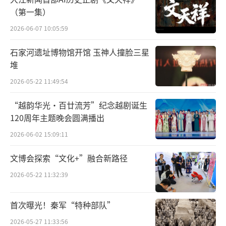
云，以新疆传统乐器“萨塔尔”为原型设计；
（第一集）
集贸市场内，从精美的手工地毯到闪亮的英吉
2026-06-07 10:05:59
沙小刀，从绚丽的艾德莱斯绸到各式民族乐
石家河遗址博物馆开馆 玉神人撞脸三星
器，令人目不暇接。艺术家们穿行在迷宫般的
堆
巷道中，他们用相机、画笔迅速记录下头戴花
2026-05-22 11:49:54
帽的老者闲坐品茗的场景、手工艺人专注打磨
铜器的神态、还有商贩们热情招揽客商的生动
“越韵华光·百廿流芳”纪念越剧诞生
表情。这些充满生活气息的画面，成为艺术家
120周年主题晚会圆满播出
们理解新疆多元文化的重要窗口。
2026-06-02 15:09:11
文博会探索“文化+”融合新路径
作为“走遍中国”项目总负责人，杨晓阳
指出该项目经过三年系统筹划，以“学术性、
2026-05-22 11:32:39
创新性、国际性、时代性”为宗旨，组织全国
首次曝光！秦军“特种部队”
优秀艺术家深入生活第一线。在新疆段行程
中，艺术家们不仅感受到浓郁的民族风情，更
2026-05-27 11:33:56