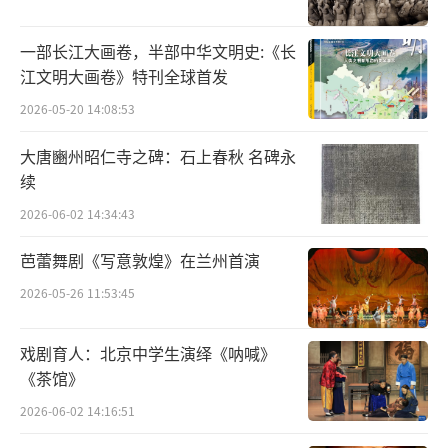
目睹了改革开放以来当地在基础设施建设、新
一部长江大画卷，半部中华文明史:《长
能源开发等领域的跨越式发展，这些鲜活素材
江文明大画卷》特刊全球首发
为艺术创作提供了丰富源泉。通过老中青三代
2026-05-20 14:08:53
艺术家的深入交流与创作实践，活动促进了不
同艺术理念的碰撞融合，推动艺术家突破既定
大唐豳州昭仁寺之碑：石上春秋 名碑永
续
模式，推动了“从高原到高峰”的艺术突破。
2026-06-02 14:34:43
在谈及个人艺术实践时，杨晓阳特别强调了速
写记录的重要价值，他认为“在现场画得快、
芭蕾舞剧《写意敦煌》在兰州首演
画得多，才能充分捕捉转瞬即逝的感受”，大
2026-05-26 11:53:45
量现场速写积累的鲜活素材已成为后续创作的
重要基础。这次写生行动不仅是一次艺术采
戏剧育人：北京中学生演绎《呐喊》
风，更是一次深刻的文化实践，通过艺术家们
《茶馆》
的画笔，真实记录了新时代新疆的发展成就与
2026-06-02 14:16:51
多元共生的文化图景。