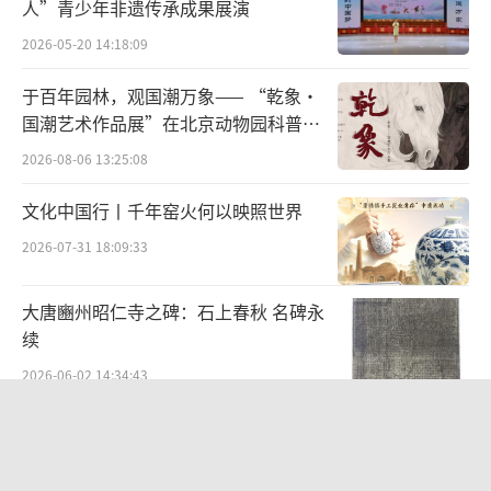
人”青少年非遗传承成果展演
2026-05-20 14:18:09
于百年园林，观国潮万象—— “乾象·
国潮艺术作品展”在北京动物园科普馆
5月29日，在西安演艺集团青年戏剧团的练
机动展厅开展
2026-08-06 13:25:08
功房，19岁的李胤彤在练功。新华社记者李一
文化中国行丨千年窑火何以映照世界
博摄
2026-07-31 18:09:33
大唐豳州昭仁寺之碑：石上春秋 名碑永
续
2026-06-02 14:34:43
从红山古玉年兽溯源文明根脉 数字艺术
《印象红山》落地包头艺博会
2026-07-29 14:19:44