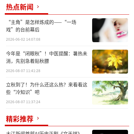
些青春面孔而生生不息。
热点新闻
“主角”是怎样炼成的——“一场
戏”的台前幕后
2026-06-02 14:07:08
今年是“闭眼秋”！中医提醒：暑热未
消，先别急着贴秋膘
2026-08-07 11:41:28
立秋到了！为什么还这么热？来看看这
些“冷知识”吧
2026-08-07 11:37:24
5月23日，19岁的西演青年团秦腔演员张洋
在后台为演出折子戏《白蛇传·断桥》做准
精彩推荐
备。新华社记者李一博摄
大江新闻首部AI历史正剧《文天祥》