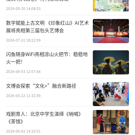
2026-05-20 14:08:53
数字赋能上古文明 《印象红山》AI艺术
展将亮相第三届包头艺博会
2026-07-31 18:22:59
闪鱼随身WiFi亮相凉山火把节：稳稳地
火一把！
5月23日，19岁的西演青年团秦腔演员张洋
2026-08-03 12:57:44
在后台为演出折子戏《白蛇传·断桥》做准
备。新华社记者李一博摄
文博会探索“文化+”融合新路径
2026-05-22 11:32:39
戏剧育人：北京中学生演绎《呐喊》
《茶馆》
2026-06-02 14:16:51