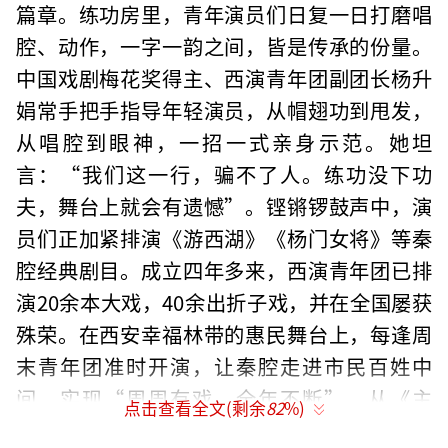
篇章。练功房里，青年演员们日复一日打磨唱
腔、动作，一字一韵之间，皆是传承的份量。
中国戏剧梅花奖得主、西演青年团副团长杨升
娟常手把手指导年轻演员，从帽翅功到甩发，
从唱腔到眼神，一招一式亲身示范。她坦
言：“我们这一行，骗不了人。练功没下功
夫，舞台上就会有遗憾”。铿锵锣鼓声中，演
员们正加紧排演《游西湖》《杨门女将》等秦
腔经典剧目。成立四年多来，西演青年团已排
演20余本大戏，40余出折子戏，并在全国屡获
殊荣。在西安幸福林带的惠民舞台上，每逢周
末青年团准时开演，让秦腔走进市民百姓中
间，实现“周周有戏、全年不断”。从《主
点击查看全文(剩余
82
%)
角》的荧屏到家门口的戏台，古老秦腔正因这