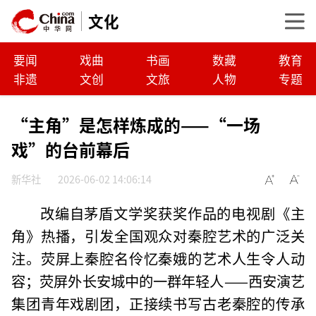
文化
要闻
戏曲
书画
数藏
教育
非遗
文创
文旅
人物
专题
“主角”是怎样炼成的——“一场
戏”的台前幕后
新华社
2026-06-02 14:06:14
改编自茅盾文学奖获奖作品的电视剧《主
角》热播，引发全国观众对秦腔艺术的广泛关
注。荧屏上秦腔名伶忆秦娥的艺术人生令人动
容；荧屏外长安城中的一群年轻人——西安演艺
集团青年戏剧团，正接续书写古老秦腔的传承