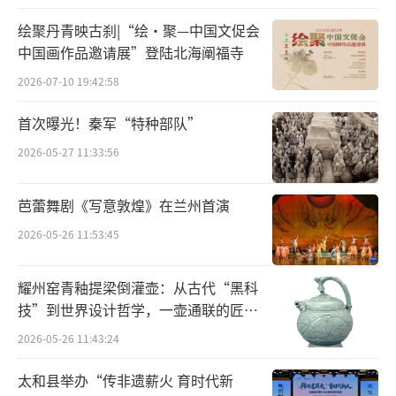
绘聚丹青映古刹|“绘·聚—中国文促会
中国画作品邀请展”登陆北海阐福寺
2026-07-10 19:42:58
首次曝光！秦军“特种部队”
2026-05-27 11:33:56
5月23日，西演青年团秦腔演员张洋
（左）、聂柯盟在后台为演出折子戏《白蛇传
芭蕾舞剧《写意敦煌》在兰州首演
·断桥》做准备。新华社记者李一博摄
2026-05-26 11:53:45
耀州窑青釉提梁倒灌壶：从古代“黑科
技”到世界设计哲学，一壶通联的匠心
宇宙
2026-05-26 11:43:24
太和县举办“传非遗薪火 育时代新