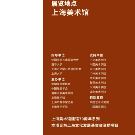
奇彤 著名京剧
舒桐 著名京剧
魏春荣 著名