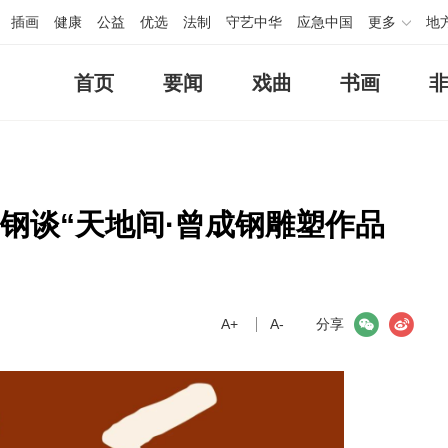
插画
健康
公益
优选
法制
守艺中华
应急中国
更多
地
首页
要闻
戏曲
书画
成钢谈“天地间·曾成钢雕塑作品
A+
微信
A-
微博
分享