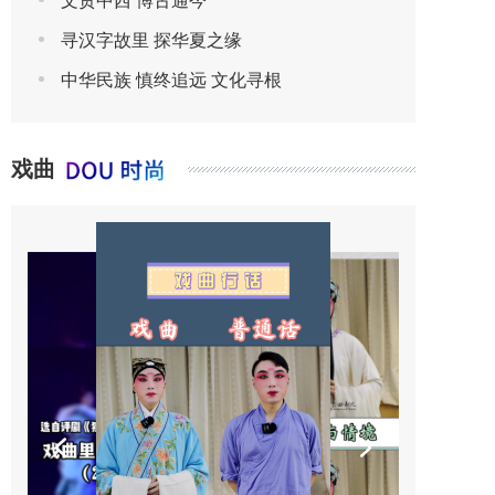
文贯中西 博古通今
寻汉字故里 探华夏之缘
中华民族 慎终追远 文化寻根
戏曲