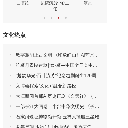
曲演员
剧院演员中心主
演员
演员
任
文化热点
数字赋能上古文明 《印象红山》AI艺术展将于2026年7月30日亮相第三届包头艺博会
绘聚丹青映古刹|“绘·聚—中国文促会中国画作品邀请展”登陆北海阐福寺
“越韵华光·百廿流芳”纪念越剧诞生120周年主题晚会圆满播出
文博会探索“文化+”融合新路径
大江新闻首部AI历史正剧《文天祥》（第一集）
一部长江大画卷，半部中华文明史:《长江文明大画卷》特刊全球首发
石家河遗址博物馆开馆 玉神人撞脸三星堆
今年是“闭眼秋”！中医提醒：暑热未消，先别急着贴秋膘