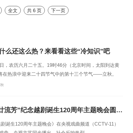
全文
共
6
页
下一页
什么还这么热？来看看这些“冷知识”吧
月7日，农历六月二十五。19时46分（北京时间，太阳到达黄
我们将在热浪中迎来二十四节气中的第十三个节气——立秋。
立秋
“越韵华光·百廿流芳”纪念越剧诞生120周年主题晚会圆满播出
越剧诞生120周年主题晚会》在央视戏曲频道（CCTV-11）
G戏曲、央视文艺同步播出，社会反响热烈。