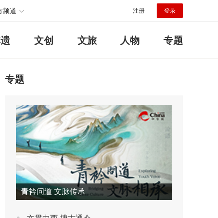
方频道
注册
登录
非遗
文创
文旅
人物
专题
专题
青衿问道 文脉传承