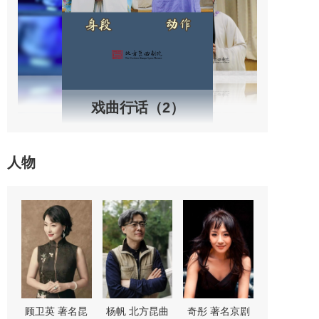
戏曲行话（2）
人物
“鼓
顾卫英 著名昆
杨帆 北方昆曲
奇彤 著名京剧
舒桐 著名