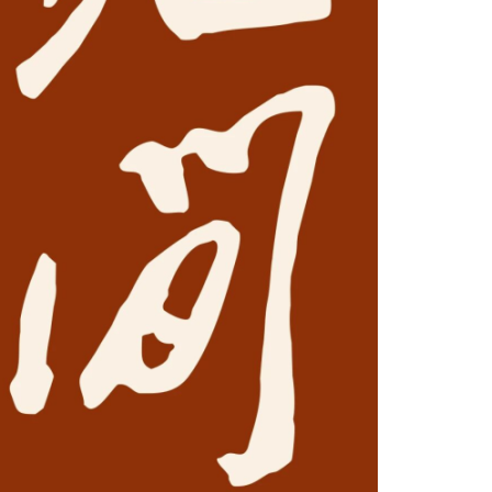
昆
尚长荣 著名京
刘秀荣 京剧表
杨凤一 北方昆
王玉璞 京剧