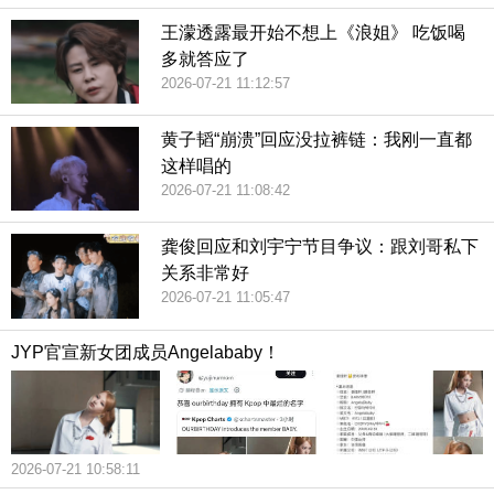
王濛透露最开始不想上《浪姐》 吃饭喝
多就答应了
2026-07-21 11:12:57
黄子韬“崩溃”回应没拉裤链：我刚一直都
这样唱的
2026-07-21 11:08:42
龚俊回应和刘宇宁节目争议：跟刘哥私下
关系非常好
2026-07-21 11:05:47
JYP官宣新女团成员Angelababy！
2026-07-21 10:58:11