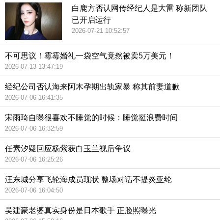
白鹿方否认网传经纪人是大雷 称新团队
已开启运行
2026-07-21 10:52:57
不可思议！霉霉婚礼一袋空气竟然被卖5万美元！
2026-07-13 13:47:19
经纪公司否认海来阿木孕期出轨家暴 称其前妻道歉
2026-07-06 16:41:35
宋雨琦自曝很喜欢不睡觉的时候：睡觉挺浪费时间
2026-07-06 16:32:59
任素汐疑回应杨紫获白玉兰视后争议
2026-07-06 16:25:26
汪东城分享飞轮海成员现状 整场对话不提炎亚纶
2026-07-06 16:04:50
吴建豪老婆真实身份是日本歌手 正脸照曝光