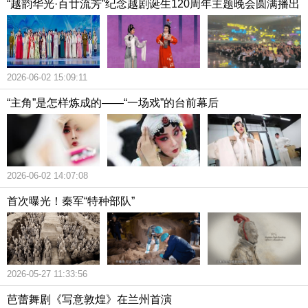
“越韵华光·百廿流芳”纪念越剧诞生120周年主题晚会圆满播出
2026-06-02 15:09:11
“主角”是怎样炼成的——“一场戏”的台前幕后
2026-06-02 14:07:08
首次曝光！秦军“特种部队”
2026-05-27 11:33:56
芭蕾舞剧《写意敦煌》在兰州首演