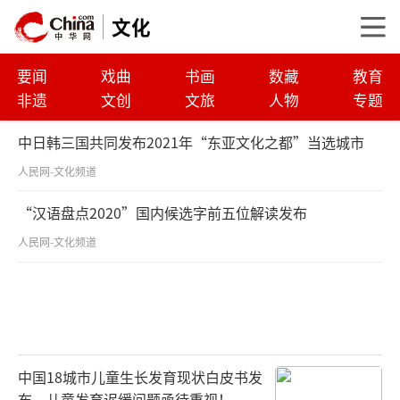
文化
要闻
戏曲
书画
数藏
教育
非遗
文创
文旅
人物
专题
中日韩三国共同发布2021年“东亚文化之都”当选城市
人民网-文化频道
“汉语盘点2020”国内候选字前五位解读发布
人民网-文化频道
中国18城市儿童生长发育现状白皮书发
布，儿童发育迟缓问题亟待重视！