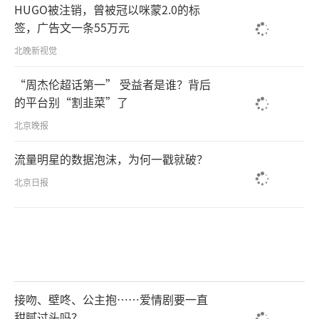
HUGO被注销，曾被冠以咪蒙2.0的标
签，广告文一条55万元
北晚新视觉
“周杰伦超话第一” 受益者是谁？背后
的平台别“割韭菜”了
北京晚报
流量明星的数据泡沫，为何一戳就破？
北京日报
接吻、壁咚、公主抱……爱情剧要一直
甜腻过头吗？