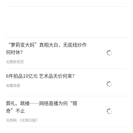
“萝莉变大妈”真相大白，无底线炒作
何时休？
北晚新视觉
6件拍品10亿元 艺术品天价何来？
收藏快报
葬礼、跳楼……网络直播为何“猎
奇”不止
光明网-《光明日报》