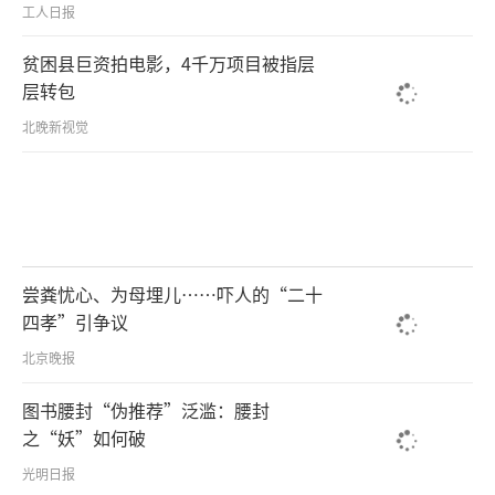
工人日报
贫困县巨资拍电影，4千万项目被指层
层转包
北晚新视觉
尝粪忧心、为母埋儿……吓人的“二十
四孝”引争议
北京晚报
图书腰封“伪推荐”泛滥：腰封
之“妖”如何破
光明日报