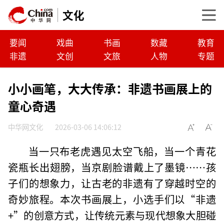
文化
要闻
戏曲
书画
数藏
教育
非遗
文创
文旅
人物
专题
小小画笔，大大传承：非遗书画展上的
童心奇遇
中华网文化
2026-03-06 14:06:12
当一只布老虎遇见太空飞船，当一个青花
瓷瓶长出翅膀，当京剧脸谱戴上了墨镜……孩
子们的想象力，让古老的非遗有了穿越时空的
奇妙旅程。本次书画展上，小选手们以“非遗
+”的创意方式，让传统元素与现代想象大胆碰