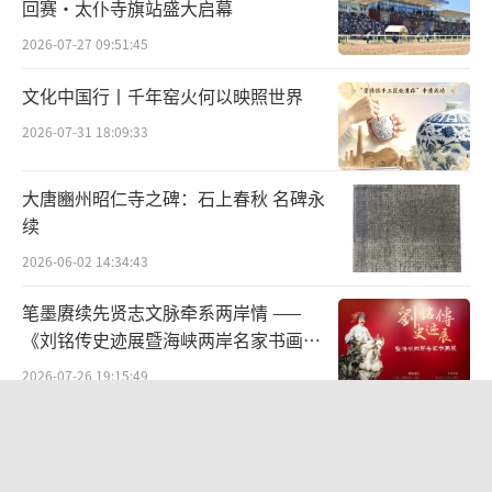
回赛·太仆寺旗站盛大启幕
20896-续馨语
2026-07-27 09:51:45
文化中国行丨千年窑火何以映照世界
2026-07-31 18:09:33
大唐豳州昭仁寺之碑：石上春秋 名碑永
续
2026-06-02 14:34:43
笔墨赓续先贤志文脉牵系两岸情 ——
《刘铭传史迹展暨海峡两岸名家书画
展》
2026-07-26 19:15:49
太和县举办“传非遗薪火 育时代新
人”青少年非遗传承成果展演
2026-05-20 14:18:09