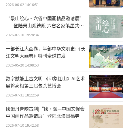
2026-06-02 14:16:51
“景山绘心・六省中国画精品邀请展”
——登陆景山观德殿 六省名家笔墨共绘
中轴雅韵
2026-07-10 19:28:34
一部长江大画卷，半部中华文明史:《长
江文明大画卷》特刊全球首发
2026-05-20 14:08:53
数字赋能上古文明 《印象红山》AI艺术
展将亮相第三届包头艺博会
2026-07-31 18:22:59
绘聚丹青映古刹|“绘·聚—中国文促会
中国画作品邀请展”登陆北海阐福寺
2026-07-10 19:42:58