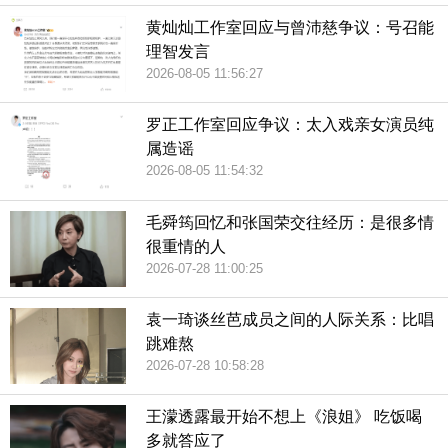
黄灿灿工作室回应与曾沛慈争议：号召能
理智发言
2026-08-05 11:56:27
罗正工作室回应争议：太入戏亲女演员纯
属造谣
2026-08-05 11:54:32
毛舜筠回忆和张国荣交往经历：是很多情
很重情的人
2026-07-28 11:00:25
袁一琦谈丝芭成员之间的人际关系：比唱
跳难熬
2026-07-28 10:58:28
王濛透露最开始不想上《浪姐》 吃饭喝
多就答应了