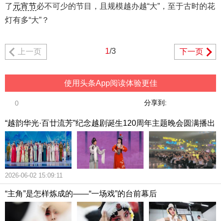
了
元宵节
必不可少的节目，且规模越办越“大”，至于古时的花
灯有多“大”？
1
/3
上一页
下一页
使用头条App阅读体验更佳
分享到:
0
“越韵华光·百廿流芳”纪念越剧诞生120周年主题晚会圆满播出
2026-06-02 15:09:11
“主角”是怎样炼成的——“一场戏”的台前幕后