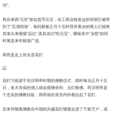
功”。
再后来因“元宵”形似货币元宝，在工商业较发达的宋朝它被带
到了“五湖四海”，每到新春正月十五时背井离乡的商人们就将
其拿出来慢慢“品位”,美其名曰“吃元宝”，嚼味其中“乡愁”的同
时寓意来年财源广进。
再而是走上街头赏花灯
花灯习俗源于东汉明帝时期的佛教仪式，那时每当正月十五
日，各大寺庙的僧人就会观佛舍利、点灯敬佛。而汉明帝是
个忠实的佛教信徒，因而他在皇宫内外都点起了花灯。
后来伴随着佛教在中国的兴盛花灯慢慢走进了千家万户，成