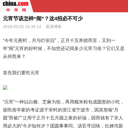
元宵节该怎样“闹”？这4招必不可少
2018-03-02 15:35:14
新浪博客
“今年元夜时，月与灯依旧”，正月十五奔踏而至，又到一
年“闹”元宵的好时候，不知您还记得多少元宵习俗？它们又是
从何而来？
首先我们要吃元宵
“元宵”一种以白糖、芝麻为馅，再用糯米粉包成圆形的小吃，
据民俗学家的考证源于宋时的浙江省宁波市，因其形喻“月
圆”而被广泛用于正月十五月圆之夜的祈福，因而就有了宋人
周必大的“今夕知何夕？团圆事事同。汤官寻旧味，灶婢诧新