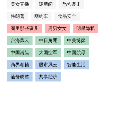
美女直播
暖新闻
恐怖袭击
特朗普
网约车
食品安全
圈里那些事儿
男男女女
明星隐私
台海风云
中日角逐
中美博弈
中国潜艇
大国空军
中国航母
商界领袖
股市风云
智能生活
油价调整
共享经济