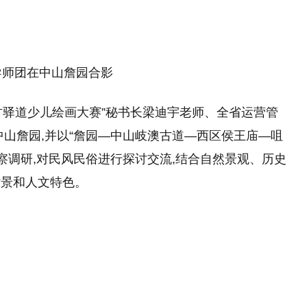
团在中山詹园合影
南粤古驿道少儿绘画大赛”秘书长梁迪宇老师、全省运营管
中山詹园,并以“詹园—中山岐澳古道—西区侯王庙—咀
察调研,对民风民俗进行探讨交流,结合自然景观、历史
背景和人文特色。