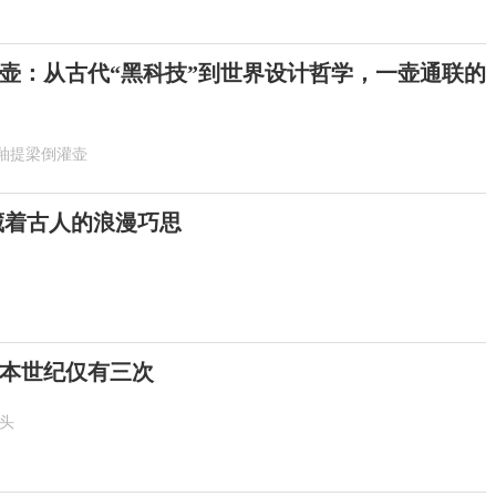
壶：从古代“黑科技”到世界设计哲学，一壶通联的
釉提梁倒灌壶
 藏着古人的浪漫巧思
！本世纪仅有三次
抬头