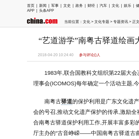
首页
|
新闻
|
军事
|
文史
|
政务
|
财经
|
汽车
|
文化
|
娱乐
|
APP
|
头条APP
当前位置：
文化
>
文化专题
>
专题资讯
> 正
“艺道游学”南粤古驿道绘
2018-04-20 10:24:40
参与评论(
)人
1983年,联合国教科文组织第22届大
理事会(ICOMOS)每年确定一个活动主题
南粤古
驿道
的保护利用是广东文化遗产
会的号召,推动文化遗产保护的传承,激励全
合南粤古驿道保护利用工作,开展丰富多彩的
厅主办的“古音峥嵘——中国南粤古驿道古