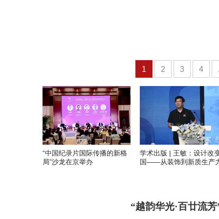
1
2
3
4
“中国纪录片国际传播的新格
学术出版 | 王敏：设计改
局”沙龙在京举办
国——从装饰到新质生产
“越韵华光·百廿流芳