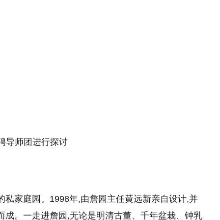
导师团进行探讨
的私家庭园。1998年,由詹园主任黄远新亲自设计,并
而成。一走进詹园,无论是明清古董、千年盆栽、钟乳