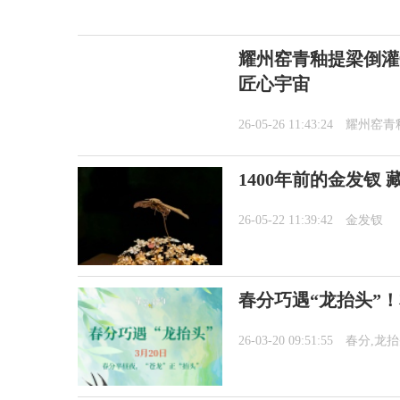
耀州窑青釉提梁倒灌
匠心宇宙
26-05-26 11:43:24
耀州窑青
1400年前的金发钗
26-05-22 11:39:42
金发钗
春分巧遇“龙抬头”
26-03-20 09:51:55
春分,龙