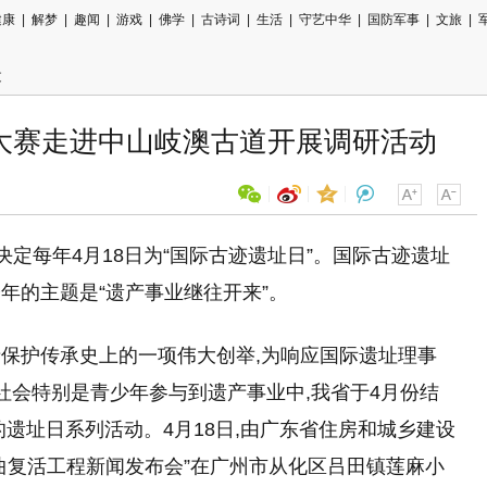
健康
|
解梦
|
趣闻
|
游戏
|
佛学
|
古诗词
|
生活
|
守艺中华
|
国防军事
|
文旅
|
文
画大赛走进中山岐澳古道开展调研活动
会决定每年4月18日为“国际古迹遗址日”。国际古迹遗址
用微信扫描二维码
,今年的主题是“遗产事业继往开来”。
分享至好友和朋友圈
保护传承史上的一项伟大创举,为响应国际遗址理事
社会特别是青少年参与到遗产事业中,我省于4月份结
遗址日系列活动。4月18日,由广东省住房和城乡建设
曲复活工程新闻发布会”在广州市从化区吕田镇莲麻小