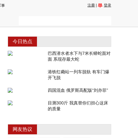
注册
|
登录
军事
今日热点
巴西潜水者水下与7米长蟒蛇面对
面 系现存最大蛇
港铁红磡站一列车脱轨 有车门爆
开飞脱
四国混血 俄罗斯高配版“刘亦菲”
目测300斤 我真替你们担心这床
的质量
网友热议