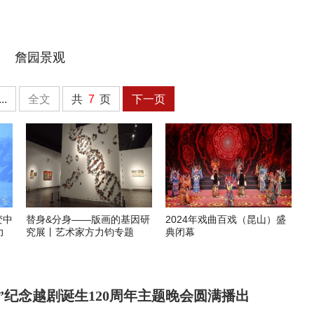
詹园景观
...
全文
共
7
页
下一页
变中
替身&分身——版画的基因研
2024年戏曲百戏（昆山）盛
力
究展丨艺术家方力钧专题
典闭幕
”纪念越剧诞生120周年主题晚会圆满播出