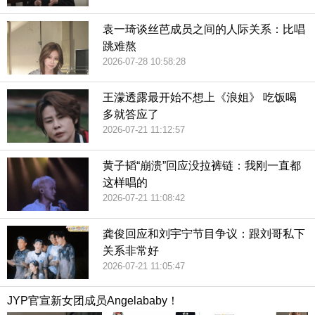
袁一琦谈丝芭成员之间的人际关系：比唱
跳难熬
2026-07-28 10:58:28
王濛透露最开始不想上《浪姐》 吃饭喝
多就答应了
2026-07-21 11:12:57
黄子韬“崩溃”回应没拉裤链：我刚一直都
这样唱的
2026-07-21 11:08:42
龚俊回应和刘宇宁节目争议：跟刘哥私下
关系非常好
2026-07-21 11:05:47
JYP官宣新女团成员Angelababy！