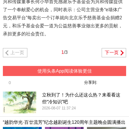
兴和传媒董事长何小华首先感谢乐予基金会为兴和传媒提供
了一个奉献爱心的机会，同时表示：公司主营业务“e墙体广
告交易平台”每卖出一个订单就向北京乐予慈善基金会捐赠2
元，和乐予基金会爱一道为公益慈善事业做出更多的贡献，
承担更多的社会责任。
1
/3
上一页
下一页
使用头条App阅读体验更佳
分享到:
0
立秋到了！为什么还这么热？来看看这
些“冷知识”吧
2026-08-07 11:37:24
“越韵华光·百廿流芳”纪念越剧诞生120周年主题晚会圆满播出