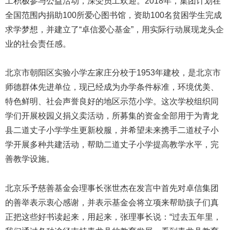
工积极参与公益活动，深受员工欢迎。2018年，集团计划在
全国范围内捐助100所爱心图书馆，资助100名贫困学生完成
求学梦想，并建立了“卓信爱心基金”，用实际行动展现龙头企
业的社会责任感。
北京市朝阳区实验小学左家庄分校于1953年建校，是北京市
师德群体先进单位，现已经成为办学条件标准，环境优美、
特色鲜明、社会声誉良好的地区示范小学。这次学校组织同
学们开展校园义捐义卖活动，所募集的资金全部用于为青龙
县二道丈子小学学生更新校服，并希望未来携手二道杖子小
学开展多种共建活动，帮助二道丈子小学提高教学水平，完
善教学设施。
北京乐予慈善基金会理事长张世杰在发言中首先对卓信集团
的善举表示衷心感谢，并表示基金会将立项来帮助孩子们真
正把这些好书读起来，用起来，张理事长说：“过去五年里，