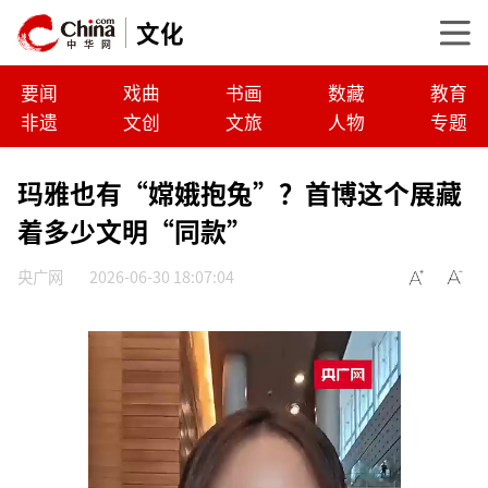
文化
要闻
戏曲
书画
数藏
教育
非遗
文创
文旅
人物
专题
玛雅也有“嫦娥抱兔”？首博这个展藏
着多少文明“同款”
央广网
2026-06-30 18:07:04