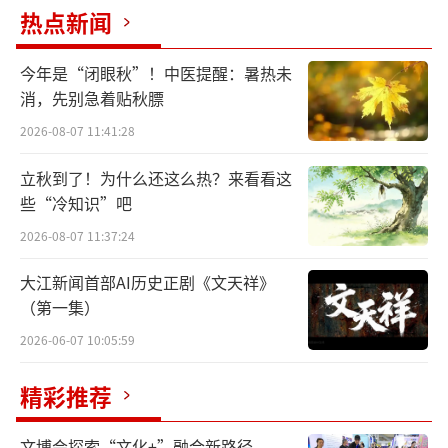
子？你可能想象不到，在距离我们一万多公里
热点新闻
外、隔着整个太平洋的中美洲，几千年前的人
今年是“闭眼秋”！中医提醒：暑热未
们，和中国古人想到了一块儿去。
消，先别急着贴秋膘
首都博物馆今夏推出建馆以来最大特
2026-08-07 11:41:28
展“玉米·黄金·美洲豹——玛雅与安第斯古代
立秋到了！为什么还这么热？来看看这
文明大展”，约800件珍贵文物，90%首次来
些“冷知识”吧
京。日前，记者实地探访发现，大地支撑者的
2026-08-07 11:37:24
托举姿态、玉米造人的生命起源想象……这些
大江新闻首部AI历史正剧《文天祥》
跨越时空的“神同步”究竟藏着多少文明密
（第一集）
码？到首博和我们一起寻找那些让人惊叹
2026-06-07 10:05:59
的“文明同款”。
（责任编辑：0948）
精彩推荐
文博会探索“文化+”融合新路径