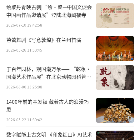
绘聚丹青映古刹|“绘·聚—中国文促会
中国画作品邀请展”登陆北海阐福寺
2026-07-10 19:42:58
芭蕾舞剧《写意敦煌》在兰州首演
2026-05-26 11:53:45
于百年园林，观国潮万象—— “乾象·
国潮艺术作品展”在北京动物园科普馆
机动展厅开展
2026-08-06 13:25:08
1400年前的金发钗 藏着古人的浪漫巧
思
2026-05-22 11:39:42
数字赋能上古文明 《印象红山》AI艺术