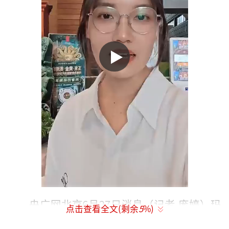
央广网北京6月27日消息（记者 庞婷）玛
点击查看全文(剩余
5
%)
雅神话里的月亮女神，怀中竟也抱着一只兔