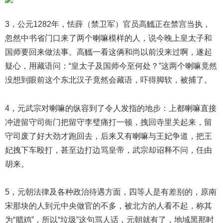
3，公元1282年，怯薛（禁卫军）官员高觿正在禁宫当执，
忽然中书省门口来了两个喇嘛模样的人，说今晚上皇太子和
国师要回来做法事。高觿一看这俩和尚以前没来过啊，遂起
疑心，用藏语问：“皇太子及国师今至何处？”这两个喇嘛竟然
没想到眼前这个东北汉子竟然会藏语，吓得脚软，被捕了。
4，元武宗对喇嘛的纵容到了令人发指的地步：上都喇嘛直接
冲进留守司衙门把留守李璧痛打一顿，拽回寺里关起来，留
守司废了好大劲才跑回去，后来又有喇嘛与王妃争道，把王
妃拽下车殴打，甚至边打边骂皇帝，武宗却诏释不问，任由
胡来。
5，元朝法律及各种政治待遇方面，四等人是有差别的，原南
宋那块的人到元中央做官的不多，被北方的人看不起，称其
为“腊鸡”，所以“垃圾”这句骂人话，元朝就有了，地域黑那时