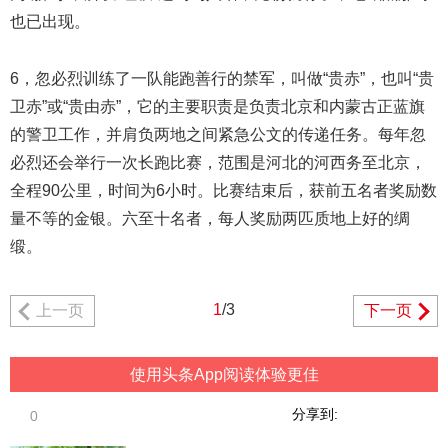
也已出现。
6，忽必烈训练了一队能跑善行的禁军，叫做“贵赤”，也叫“贵
卫赤”或“贵由赤”，它的主要职责是负责北京和内蒙古正蓝旗
的警卫工作，并肩负两地之间紧急公文的传递任务。每年忽
必烈还会举行一次长跑比赛，范围是河北的河西务至北京，
全程90公里，时间为6小时。比赛结束后，获前五名者奖励数
量不等的金银。六至十名者，每人奖励两匹质地上好的绸
缎。
1
/3
上一页
下一页
使用头条App阅读体验更佳
分享到:
0