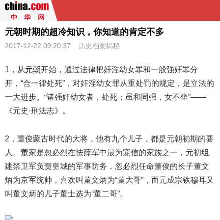
元朝时期的超冷知识，你知道的肯定不多
2017-12-22 09:20:37 历史档案揭秘
1，从
元朝
开始，通过法律把奸淫幼女罪和一般强奸罪分
开，“合一律处死”，对奸淫幼女罪从重处罚的规定，是立法的
一大进步。“诸强奸幼女者，处死；虽和同强，女不坐”——
《元史·刑法志》。
2，董俊蒙古时代的大将，他有九个儿子，都是元朝初期的要
人。董家是忽必烈在怯薛军中最为宠信的家族之一，元初组
建禁卫军负责皇城的军事防务，忽必烈任命董俊的长子董文
炳为京军统帅，喜欢叫董文炳为“董大哥”，而元成宗铁穆耳又
叫董文炳的儿子董士选为“董二哥”。