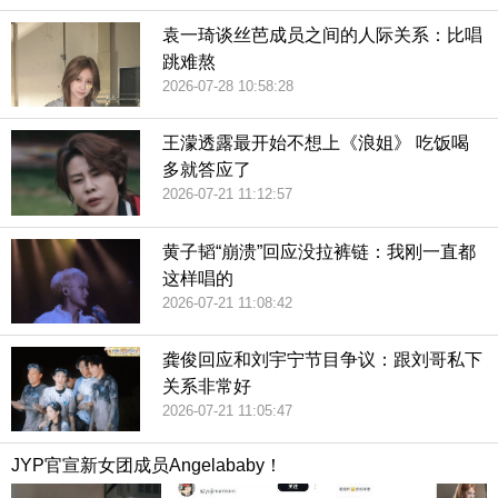
袁一琦谈丝芭成员之间的人际关系：比唱
跳难熬
2026-07-28 10:58:28
王濛透露最开始不想上《浪姐》 吃饭喝
多就答应了
2026-07-21 11:12:57
黄子韬“崩溃”回应没拉裤链：我刚一直都
这样唱的
2026-07-21 11:08:42
龚俊回应和刘宇宁节目争议：跟刘哥私下
关系非常好
2026-07-21 11:05:47
JYP官宣新女团成员Angelababy！