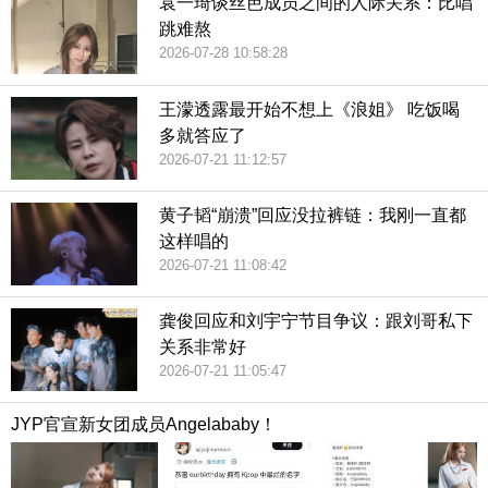
袁一琦谈丝芭成员之间的人际关系：比唱
跳难熬
2026-07-28 10:58:28
王濛透露最开始不想上《浪姐》 吃饭喝
多就答应了
2026-07-21 11:12:57
黄子韬“崩溃”回应没拉裤链：我刚一直都
这样唱的
2026-07-21 11:08:42
龚俊回应和刘宇宁节目争议：跟刘哥私下
关系非常好
2026-07-21 11:05:47
JYP官宣新女团成员Angelababy！