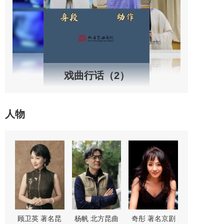
戏曲行话（2）
人物
剧
舒桐 著名京剧
魏春荣 著名昆
尚长荣 著