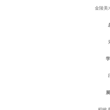
金陵美
程峻 