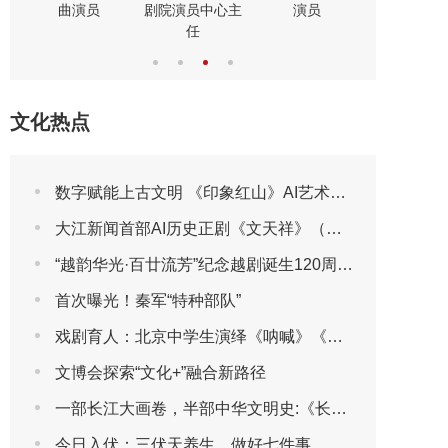
演员
曲演员
剧表演艺
文化热点
数字赋能上古文明 《印象红山》AI艺术展将于2026年7月30日亮相第三届包头艺博会
大江新闻首部AI历史正剧《文天祥》（第一集）
“越韵华光·百廿流芳”纪念越剧诞生120周年主题晚会圆满播出
首次曝光！秦军“特种部队”
戏剧育人：北京中学生演绎《呐喊》《茶馆》
文博会探索“文化+”融合新路径
一部长江大画卷，半部中华文明史:《长江文明大画卷》特刊全球首发
今日入伏：三伏天养生，做好七件事