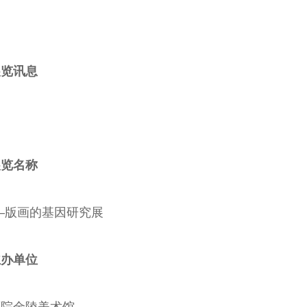
王”
曲演员
剧院演员中心主
演员
任
展览讯息
展览名称
—版画的基因研究展
主办单位
画院金陵美术馆