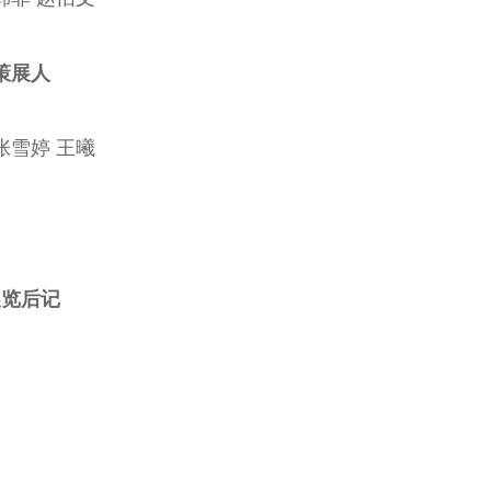
策展人
张雪婷 王曦
展览后记