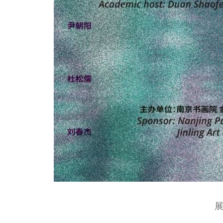
魏春荣 著名昆
尚长荣 著名京
刘秀荣 京剧表
杨凤一 北方