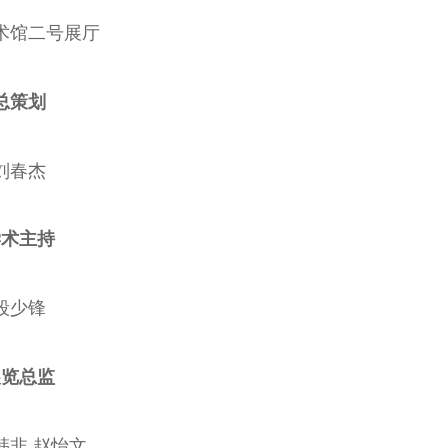
术馆二号展厅
总策划
刘春杰
学术主持
段少锋
展览总监
韩非 赵怡文