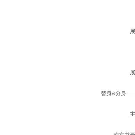
曲演员
剧表演艺术家
演艺术家
曲剧院院长
替身&分身—
南京书