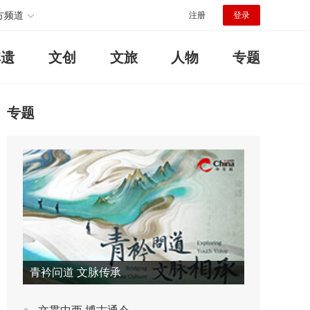
方频道
注册
登录
非遗
文创
文旅
人物
专题
专题
青衿问道 文脉传承