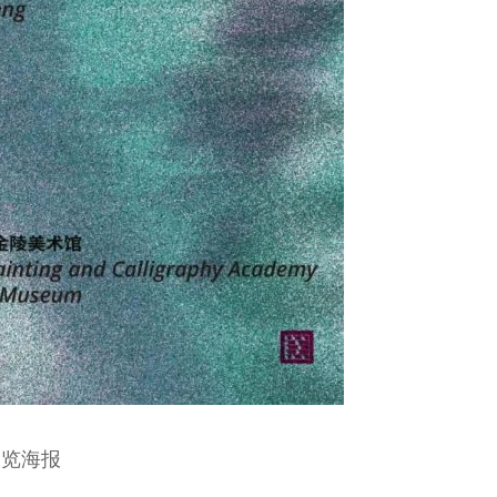
展览海报
昆
王玉璞 京剧“鼓
顾卫英 著名昆
杨帆 北方昆曲
奇彤 著名京