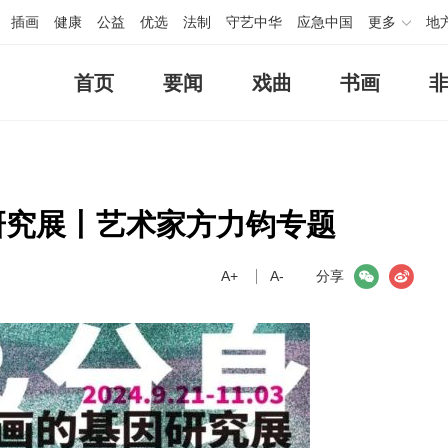
插画
健康
公益
优选
法制
守艺中华
应急中国
更多
地
首页
要闻
戏曲
书画
研究展丨艺术家方力钧专题
A+
微信
A-
微博
分享