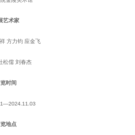
展艺术家
祥 方力钧 应金飞
杜松儒 刘春杰
展览时间
21—2024.11.03
展览地点