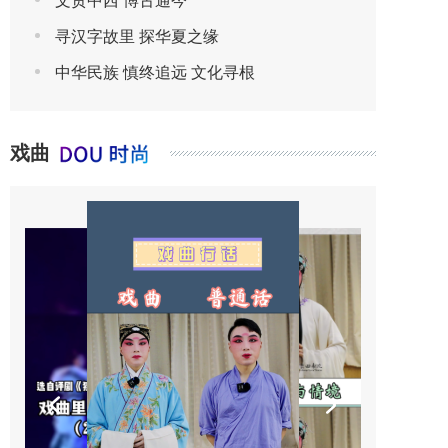
文贯中西 博古通今
寻汉字故里 探华夏之缘
中华民族 慎终追远 文化寻根
戏曲