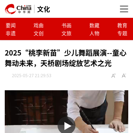
文化
要闻
戏曲
书画
数藏
教育
非遗
文创
文旅
人物
专题
2025“桃李新苗”少儿舞蹈展演--童心
舞动未来，天桥剧场绽放艺术之光
2025-05-27 21:29:53