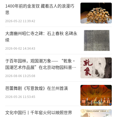
1400年前的金发钗 藏着古人的浪漫巧
苗”展演，持续为孩子们搭建一个梦想的舞
思
台，鼓励他们勇敢地用舞蹈表达自我、探索世
2026-05-22 11:39:42
界，用童真的力量舞出属于他们的绚烂未来。
展演的成功举办离不开社会各界的支持与关
大唐豳州昭仁寺之碑：石上春秋 名碑永
注，期待2025年盛夏与全国的小舞者们相聚北
续
京天桥剧场，共同见证又一个“桃李新苗”的
2026-06-02 14:34:43
绽放。
于百年园林，观国潮万象—— “乾象·
国潮艺术作品展”在北京动物园科普馆
关于中国文化艺术发展促进会：
机动展厅开展
2026-08-06 13:25:08
中国文化艺术发展促进会是致力于推动中
芭蕾舞剧《写意敦煌》在兰州首演
国文化艺术事业发展的重要机构，长期关注并
2026-05-26 11:53:45
支持青少年艺术教育与实践活动，积极组织各
类艺术展览、演出及交流活动，为繁荣社会主
文化中国行丨千年窑火何以映照世界
义文化艺术贡献力量。