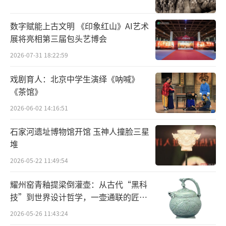
精彩呈现。
数字赋能上古文明 《印象红山》AI艺术
选择天桥剧场作为“桃李新苗”展演的场
展将亮相第三届包头艺博会
地，不仅是对参演小艺术家们辛勤付出的肯
2026-07-31 18:22:59
定，更是为他们提供了一个走向更广阔、更专
业舞台的宝贵机会。在这里，孩子们将有机会
戏剧育人：北京中学生演绎《呐喊》
在与专业艺术家同台的剧场环境中，感受艺术
《茶馆》
的庄重与魅力，激发更高的艺术追求。
2026-06-02 14:16:51
石家河遗址博物馆开馆 玉神人撞脸三星
“我们见证了许多孩子从零基础到舞台主
堆
角的成长轨迹。”中国文促会主席杨晓阳表
2026-05-22 11:49:54
示，“这个平台的意义，不仅是呈现一场演
出，更是播撒艺术的种子，让孩子们在舞蹈中
耀州窑青釉提梁倒灌壶：从古代“黑科
学会表达、感受美，甚至找到人生方向。”
技”到世界设计哲学，一壶通联的匠心
宇宙
2026-05-26 11:43:24
同时，杨晓阳主席希望通过“桃李新