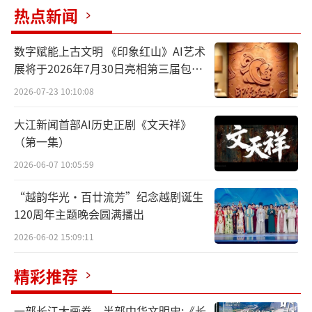
热点新闻
五年积淀，童心筑梦
数字赋能上古文明 《印象红山》AI艺术
“桃李新苗”少儿舞蹈展演自2021年创办
展将于2026年7月30日亮相第三届包头
艺博会
以来，已连续成功举办四届，逐渐成为国内少
2026-07-23 10:10:08
儿舞蹈领域具有影响力的品牌活动。展演旨在
大江新闻首部AI历史正剧《文天祥》
发掘和培养优秀的少儿舞蹈新星，促进少儿舞
（第一集）
蹈教育的交流与发展，展现新时代少年儿童积
2026-06-07 10:05:59
极向上、健康活泼的精神风貌。五年来，展演
“越韵华光·百廿流芳”纪念越剧诞生
吸引了全国各地数以万计的小舞者参与，涌现
120周年主题晚会圆满播出
出大量富有创意和童趣的优秀作品。
2026-06-02 15:09:11
2025年的展演主题“我以童心舞未来”，
精彩推荐
寓意着孩子们用纯真无邪的眼睛看待世界，用
充满活力的舞步描绘对美好未来的无限憧憬。
一部长江大画卷，半部中华文明史:《长