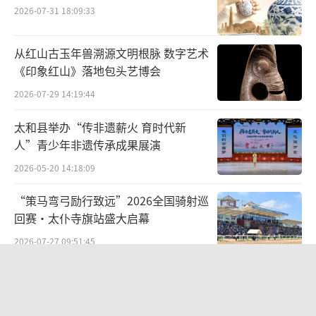
2026-07-31 18:09:33
天桥剧场：艺术殿堂见证童真绽放
从红山古玉年兽溯源文明根脉 数字艺术
作为本次展演的举办地，北京天桥剧场承
《印象红山》落地包头艺博会
载着深厚的文化底蕴。这座始建于1953年的国
2026-07-29 14:19:44
家级艺术殿堂，历经多次修缮，始终保持
太和县举办“传非遗薪火 育时代新
着“中国舞蹈艺术高地”的定位。剧场拥有国
人”青少年非遗传承成果展演
际一流的声光设备与可容纳1200人的观演大
2026-05-20 14:18:09
厅，其穹顶设计、环形坐席布局及专业舞台机
“策马弯弓励行致远”2026全国骑射巡
械系统，为舞蹈演出提供了绝佳呈现效果。
回赛·太仆寺旗站盛大启幕
天桥剧场曾见证《红色娘子军》《天鹅
2026-07-27 09:51:45
湖》等经典剧目的中国首演，近年来更成为青
笔墨赓续先贤志文脉牵系两岸情 ——
少年艺术展演的首选地。剧场负责人表
《刘铭传史迹展暨海峡两岸名家书画
示：“天桥剧场不仅是艺术的殿堂，更是梦想
展》
2026-07-26 19:15:49