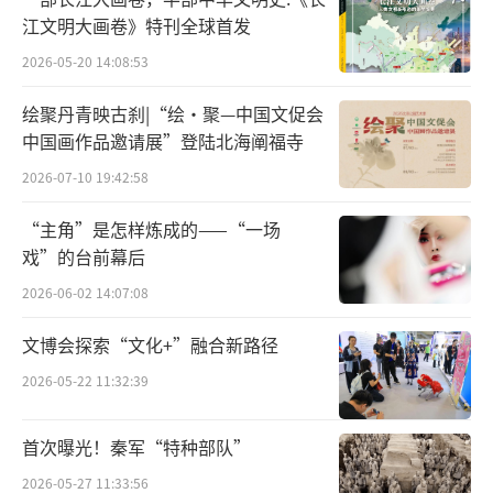
本届展演将继续秉承艺术性、教育性、公益性
江文明大画卷》特刊全球首发
的原则，预计将吸引更多高水平的少儿舞蹈作
2026-05-20 14:08:53
品和表演者参与，涵盖民族民间舞、古典舞、
绘聚丹青映古刹|“绘·聚—中国文促会
芭蕾舞、现代舞、街舞等多种形式，充分展现
中国画作品邀请展”登陆北海阐福寺
少儿舞蹈的多元魅力与创新活力。
2026-07-10 19:42:58
本次展演的举办地——北京天桥剧场，是中
“主角”是怎样炼成的——“一场
国重要的文化艺术殿堂之一，具有悠久的历史
戏”的台前幕后
和崇高的艺术声誉。天桥剧场位于北京市天桥
2026-06-02 14:07:08
演艺区核心地带，是一座集高雅艺术表演、文
文博会探索“文化+”融合新路径
化交流于一体的现代化专业剧场。剧场拥有先
2026-05-22 11:32:39
进的舞台设施、音响照明设备和舒适的观众
席，是国内外众多高水平舞蹈、歌剧、戏剧演
首次曝光！秦军“特种部队”
出的首选之地，曾承载过无数经典艺术作品的
2026-05-27 11:33:56