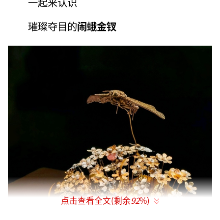
一起来认识
璀璨夺目的
闹蛾金钗
点击查看全文(剩余
92
%)