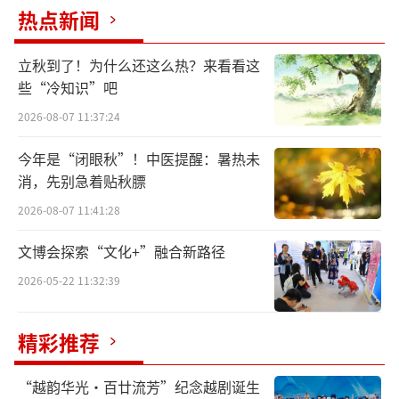
热点新闻
立秋到了！为什么还这么热？来看看这
些“冷知识”吧
2026-08-07 11:37:24
今年是“闭眼秋”！中医提醒：暑热未
消，先别急着贴秋膘
△闹蛾金钗，中国国家博物馆藏
2026-08-07 11:41:28
文博会探索“文化+”融合新路径
01
2026-05-22 11:32:39
“会飞的发饰”
精彩推荐
1400年前的顶级花丝工艺
隋朝是金银钗簪的繁盛期
“越韵华光·百廿流芳”纪念越剧诞生