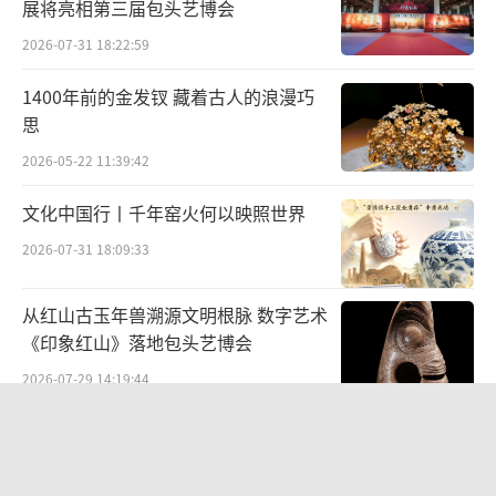
展将亮相第三届包头艺博会
2026-07-31 18:22:59
花蕊处镶嵌珍珠、宝石
1400年前的金发钗 藏着古人的浪漫巧
并有两条金丝飘带，上串小珠垂饰
思
2026-05-22 11:39:42
文化中国行丨千年窑火何以映照世界
2026-07-31 18:09:33
从红山古玉年兽溯源文明根脉 数字艺术
《印象红山》落地包头艺博会
2026-07-29 14:19:44
“策马弯弓励行致远”2026全国骑射巡
回赛·太仆寺旗站盛大启幕
2026-07-27 09:51:45