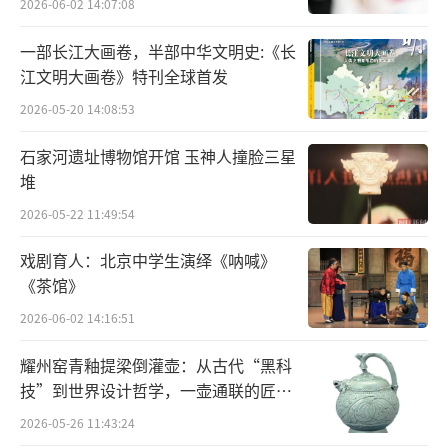
2026-06-02 14:07:08
一部长江大画卷，半部中华文明史:《长
江文明大画卷》特刊全球首发
2026-05-20 14:08:53
石家河遗址博物馆开馆 玉神人撞脸三星
堆
2026-05-22 11:49:54
△闹蛾金钗，中国国家博物馆藏
戏剧育人：北京中学生演绎《呐喊》
《茶馆》
整体来看 钗身采用了
2026-06-02 14:16:51
“累丝”“填丝”“镶嵌”
等复合工艺
耀州窑青釉提梁倒灌壶：从古代“黑科
技”到世界设计哲学，一壶通联的匠心
以桃形金片为托，金片背面錾刻华丽纹饰
宇宙
2026-05-26 11:43:24