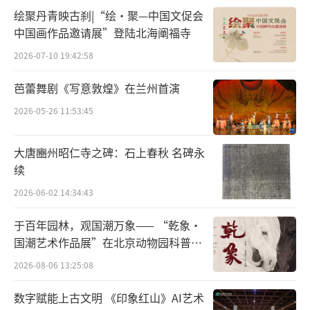
正面均匀焊接五圆管
绘聚丹青映古刹|“绘·聚—中国文促会
中国画作品邀请展”登陆北海阐福寺
均匀地插束五簇金花
2026-07-10 19:42:58
芭蕾舞剧《写意敦煌》在兰州首演
2026-05-26 11:53:45
大唐豳州昭仁寺之碑：石上春秋 名碑永
续
2026-06-02 14:34:43
于百年园林，观国潮万象—— “乾象·
国潮艺术作品展”在北京动物园科普馆
机动展厅开展
2026-08-06 13:25:08
数字赋能上古文明 《印象红山》AI艺术
△闹蛾金钗，中国国家博物馆藏