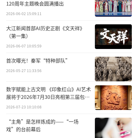
120周年主题晚会圆满播出
这一时期的女性爱“美发”
2026-06-02 15:09:11
尤其喜欢高髻
大江新闻首部AI历史正剧《文天祥》
（第一集）
对钗簪的工艺与形制追求极高
2026-06-07 10:05:59
闹蛾金钗
便是这一时期
首次曝光！秦军“特种部队”
2026-05-27 11:33:56
饰品花丝工艺的“天花板”
其精细程度甚至超过了大部分唐代器物
数字赋能上古文明 《印象红山》AI艺术
展将于2026年7月30日亮相第三届包头
艺博会
2026-07-23 10:10:08
“主角”是怎样炼成的——“一场
戏”的台前幕后