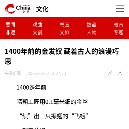
文化
要闻
戏曲
书画
数藏
教育
非遗
文创
文旅
人物
专题
1400年前的金发钗 藏着古人的浪漫巧
思
央视新闻
2026-05-22 11:37:03
1400多年前
隋朝工匠用0.1毫米细的金丝
“织”出一只振翅的“飞蛾”