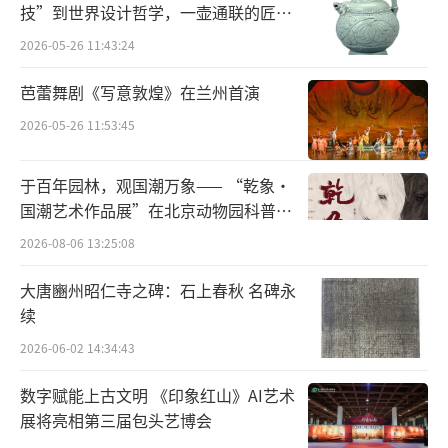
技”到世界设计哲学，一壶通联的匠心
新华社记者郎兵兵摄
宇宙
（责任编辑：0948）
2026-05-26 11:43:24
芭蕾舞剧《写意敦煌》在兰州首演
2026-05-26 11:53:45
于百年园林，观国潮万象—— “乾象·
国潮艺术作品展”在北京动物园科普馆
机动展厅开展
2026-08-06 13:25:08
大唐豳州昭仁寺之碑：石上春秋 名碑永
续
2026-06-02 14:34:43
数字赋能上古文明 《印象红山》AI艺术
展将亮相第三届包头艺博会