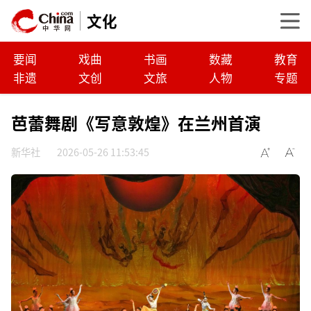
文化
要闻
戏曲
书画
数藏
教育
非遗
文创
文旅
人物
专题
芭蕾舞剧《写意敦煌》在兰州首演
新华社
2026-05-26 11:53:45