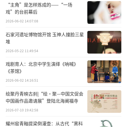
“主角”是怎样炼成的——“一场
戏”的台前幕后
2026-06-02 14:07:08
石家河遗址博物馆开馆 玉神人撞脸三星
堆
2026-05-22 11:49:54
戏剧育人：北京中学生演绎《呐喊》
《茶馆》
2026-06-02 14:16:51
绘聚丹青映古刹|“绘·聚—中国文促会
中国画作品邀请展”登陆北海阐福寺
2026-07-10 19:42:58
耀州窑青釉提梁倒灌壶：从古代“黑科