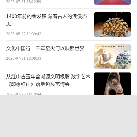
2026-07-31 18:22:59
1400年前的金发钗 藏着古人的浪漫巧
思
2026-05-22 11:39:42
文化中国行丨千年窑火何以映照世界
2026-07-31 18:09:33
从红山古玉年兽溯源文明根脉 数字艺术
《印象红山》落地包头艺博会
2026-07-29 14:19:44
“景山绘心・六省中国画精品邀请展”
——登陆景山观德殿 六省名家笔墨共绘
中轴雅韵
2026-07-10 19:28:34