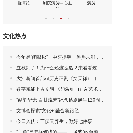
曲演员
剧院演员中心主
演员
演员
任
文化热点
今年是“闭眼秋”！中医提醒：暑热未消，先别急着贴秋膘
立秋到了！为什么还这么热？来看看这些“冷知识”吧
大江新闻首部AI历史正剧《文天祥》（第一集）
数字赋能上古文明 《印象红山》AI艺术展将于2026年7月30日亮相第三届包头艺博会
“越韵华光·百廿流芳”纪念越剧诞生120周年主题晚会圆满播出
文博会探索“文化+”融合新路径
今日入伏：三伏天养生，做好七件事
“主角”是怎样炼成的——“一场戏”的台前幕后