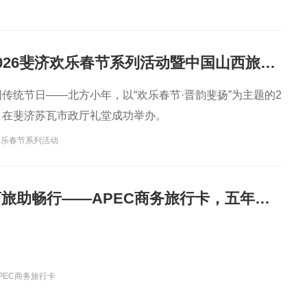
“晋韵斐扬” 2026斐济欢乐春节系列活动暨中国山西旅游文化推广年启动仪式成功举办
国传统节日——北方小年，以“欢乐春节·晋韵斐扬”为主题的2
动，在斐济苏瓦市政厅礼堂成功举办。
欢乐春节系列活动
商晋通五洲 商旅助畅行——APEC商务旅行卡，五年免签、畅行亚太
PEC商务旅行卡