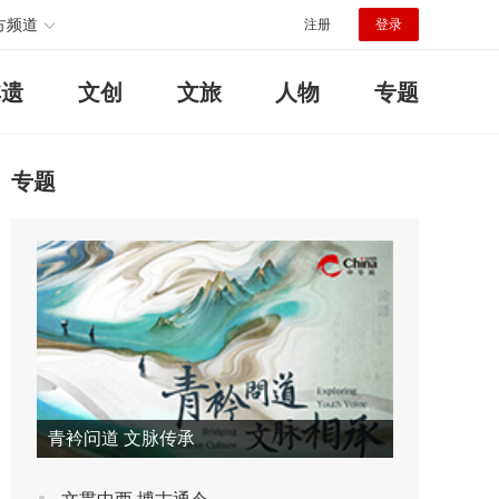
方频道
注册
登录
非遗
文创
文旅
人物
专题
专题
青衿问道 文脉传承