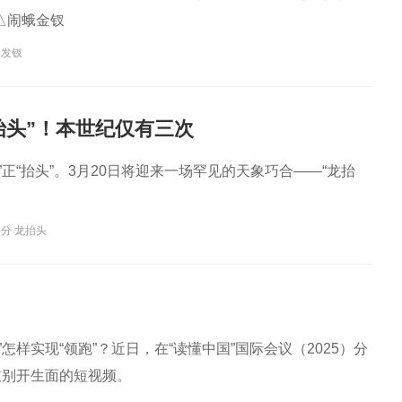
△闹蛾金钗
金发钗
抬头”！本世纪仅有三次
”正“抬头”。3月20日将迎来一场罕见的天象巧合——“龙抬
分 龙抬头
样实现“领跑”？近日，在“读懂中国”国际会议（2025）分
支别开生面的短视频。