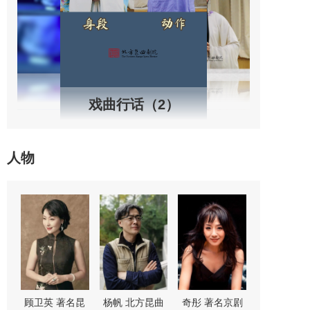
戏曲行话（2）
人物
“鼓
顾卫英 著名昆
杨帆 北方昆曲
奇彤 著名京剧
舒桐 著名