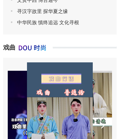
文贯中西 博古通今
寻汉字故里 探华夏之缘
中华民族 慎终追远 文化寻根
戏曲