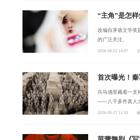
主
演员
演员
曲演员
“主角”是怎
改编自茅盾文学奖
的广泛关注。
2026-06-02 14:07
首次曝光！秦
兵马俑里藏着一支
——八千多件真人
2026-05-27 11:33
芭蕾舞剧《写