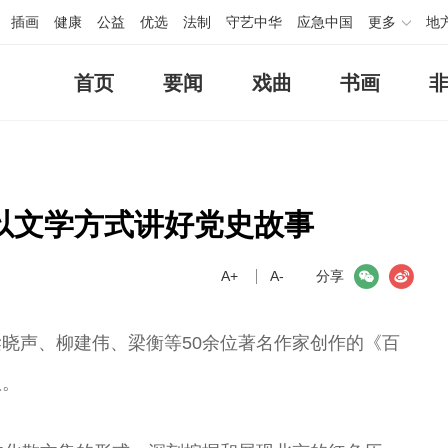
插画
健康
公益
优选
法制
守艺中华
应急中国
更多
地
首页
要闻
戏曲
书画
以文学方式讲好党史故事
A+
微信
A-
微博
分享
晓声、柳建伟、梁衡等50余位著名作家创作的《百
版。