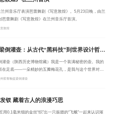
在兰州音乐厅表演芭蕾舞剧《写意敦煌》。5月23日晚，由兰
创芭蕾舞剧《写意敦煌》在兰州音乐厅首演。
写意敦煌
耀州窑青釉提梁倒灌壶：从古代“黑科技”到世界设计哲学，一壶通联的匠心宇宙
倒灌壶（陕西历史博物馆藏）我是一个装满秘密的壶。我的
而在足底——一朵精妙的五瓣梅花孔，是我与这个世界对话
耀州窑青釉提梁倒灌壶
金发钗 藏着古人的浪漫巧思
匠用0.1毫米细的金丝“织”出一只振翅的“飞蛾”一起来认识璀