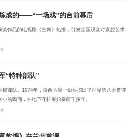
剧表演艺术家
演艺术家
曲剧院院长
王”
样炼成的——“一场戏”的台前幕后
获奖作品的电视剧《主角》热播，引发全国观众对秦腔艺术
主角
军“特种部队”
神秘部队。1974年，陕西临潼一锄头挖出了世界第八大奇迹
大小的陶俑，在地下守护秦始皇两千多年。
秦军
意敦煌》在兰州首演