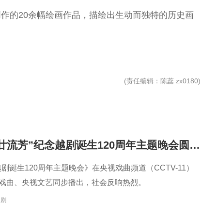
作的20余幅绘画作品，描绘出生动而独特的历史画
(
责任编辑
：陈蕊 zx0180)
“越韵华光·百廿流芳”纪念越剧诞生120周年主题晚会圆满播出
越剧诞生120周年主题晚会》在央视戏曲频道（CCTV-11）
G戏曲、央视文艺同步播出，社会反响热烈。
越剧
昆
尚长荣 著名京
刘秀荣 京剧表
杨凤一 北方昆
王玉璞 京剧