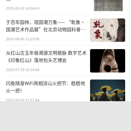
流。数字时代的文化盛宴并非没有“暗雷”，
2026-06-02 14:34:43
其光鲜表面下也悄然侵蚀着多样性的根基。
于百年园林，观国潮万象—— “乾象·
国潮艺术作品展”在北京动物园科普馆
暗雷一：“过度商业化”陷阱。数字文化
机动展厅开展
2026-08-06 13:25:08
产业高度依赖市场逻辑。文化产品为追求最大
受众与即时回报，往往被迫简化内涵、迎合刻
从红山古玉年兽溯源文明根脉 数字艺术
板印象、注入流行元素。当“叫座”成为唯一
《印象红山》落地包头艺博会
标准，深具民族特色、思想深度或仪式复杂性
2026-07-29 14:19:44
的“慢文化”“雅文化”必然在算法推荐和资
闪鱼随身WiFi亮相凉山火把节：稳稳地
本追逐中逐渐失声。因此，需在算法逻辑之
火一把！
外，建立文化价值评估体系。政府与文化机构
2026-08-03 12:57:44
应设立专项基金、搭建非营利性数字平台，扶
1400年前的金发钗 藏着古人的浪漫巧
持具有深度文化内涵的项目；平台算法应增强
思
曝光非主流、高价值文化内容。
2026-05-22 11:39:42