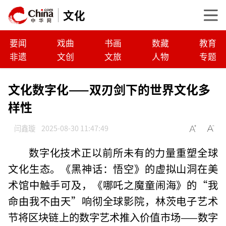
文化
要闻
戏曲
书画
数藏
教育
非遗
文创
文旅
人物
专题
文化数字化——双刃剑下的世界文化多
样性
闫鑫璇
2025-08-30 11:47:49
数字化技术正以前所未有的力量重塑全球
文化生态。《黑神话：悟空》的虚拟山洞在美
术馆中触手可及，《哪吒之魔童闹海》的“我
命由我不由天”响彻全球影院，林茨电子艺术
节将区块链上的数字艺术推入价值市场——数字