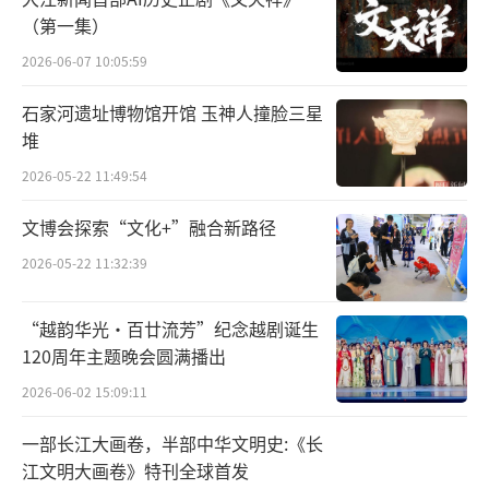
（第一集）
2026-06-07 10:05:59
石家河遗址博物馆开馆 玉神人撞脸三星
堆
2026-05-22 11:49:54
文博会探索“文化+”融合新路径
2026-05-22 11:32:39
图2 黑神话悟空bilibili官方账号
“越韵华光·百廿流芳”纪念越剧诞生
120周年主题晚会圆满播出
数字化技术发展更深远的意义在于扮演了
2026-06-02 15:09:11
文化多样性“急救员”的关键角色。数字化技
术为濒危文化提供了可持续发展的新路径。濒
一部长江大画卷，半部中华文明史:《长
危文化可以通过高精度扫描、三维建模和多语
江文明大画卷》特刊全球首发