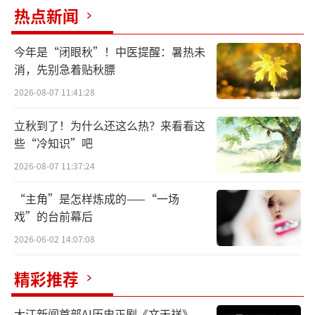
热点新闻
文化数字化正在深刻驱动文化产业变革，
为世界文化多样性的发展添了把“火”。数据
今年是“闭眼秋”！中医提醒：暑热未
显示，2024年前三季度，中国数字文化新业态
消，先别急着贴秋膘
实现营业收入超4万亿元，展现出强劲发展动
2026-08-07 11:41:28
能；欧盟、澳大利亚等国家也纷纷推出文化数
立秋到了！为什么还这么热？来看看这
字化战略，将其视为抢占未来竞争制高点的关
些“冷知识”吧
键举措。各国纷纷布局，其核心共识在于：数
2026-08-07 11:37:24
字化是文化传承创新的“新基建”，更是参与
“主角”是怎样炼成的——“一场
全球文化竞争的战略高地。在这场全球性转型
戏”的台前幕后
中，数字技术正在重构文化生产、传播与消费
2026-06-02 14:07:08
方式，推动文化资源活化利用，拓展文化影响
边界，成为促进文明互鉴和推动文化繁荣的重
精彩推荐
要引擎。
大江新闻首部AI历史正剧《文天祥》