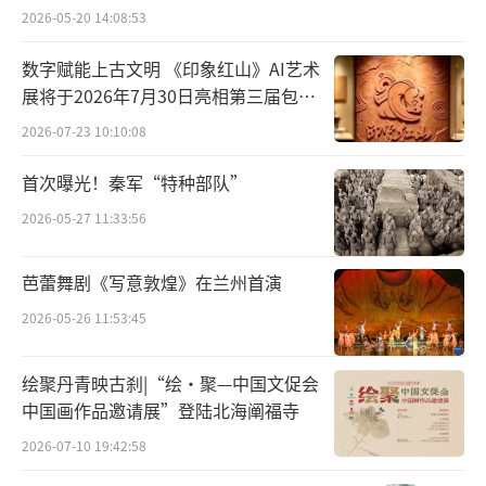
种语音采集等数字采集与存储技术得以“数字
2026-05-20 14:08:53
永生”；而且数字化技术在保存文化的基础上
数字赋能上古文明 《印象红山》AI艺术
创新了文化传承的媒介生态，无人机测绘、沉
展将于2026年7月30日亮相第三届包头
浸式体验技术等先进数字化技术让古老文
艺博会
2026-07-23 10:10:08
化“重获新生”。数字化技术打破了文化传播
首次曝光！秦军“特种部队”
的时空限制，为文化多样性保护创造了新动
力。世界各国不同文化内容的呈现形式在人工
2026-05-27 11:33:56
智能、虚拟现实（VR）和增强现实（AR）、混
芭蕾舞剧《写意敦煌》在兰州首演
合现实（MR）等技术手段的加持下更加多样
2026-05-26 11:53:45
化。社交媒体平台则为文化多样性传播提供了
更加便捷的传播渠道。抖音（TikTok）上
绘聚丹青映古刹|“绘·聚—中国文促会
的“非遗传承计划”在全球超过10亿次观看，
中国画作品邀请展”登陆北海阐福寺
许多濒危手工艺通过短视频的形式重新走入公
2026-07-10 19:42:58
众视野，文化多样性保护越来越成为全球网民