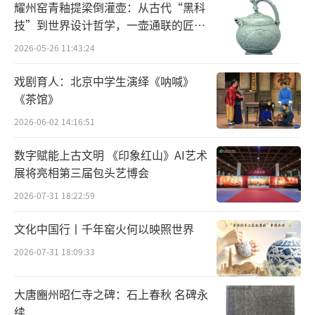
共同参与的行动。
耀州窑青釉提梁倒灌壶：从古代“黑科
技”到世界设计哲学，一壶通联的匠心
宇宙
2026-05-26 11:43:24
戏剧育人：北京中学生演绎《呐喊》
《茶馆》
2026-06-02 14:16:51
数字赋能上古文明 《印象红山》AI艺术
展将亮相第三届包头艺博会
2026-07-31 18:22:59
文化中国行丨千年窑火何以映照世界
图3 哪吒之魔童闹海新浪微博官方账号
2026-07-31 18:09:33
当然，数字化技术既是推动文化产业发
展、激活濒危文化、促进跨文明交流的“加速
大唐豳州昭仁寺之碑：石上春秋 名碑永
器”，也潜藏着加剧文化同质化与不平等的暗
续