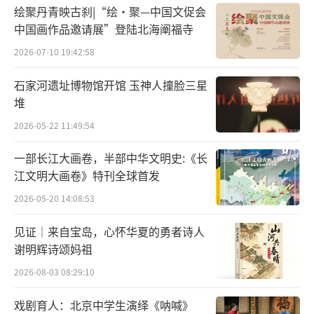
绘聚丹青映古刹|“绘·聚—中国文促会
中国画作品邀请展”登陆北海阐福寺
2026-07-10 19:42:58
石家河遗址博物馆开馆 玉神人撞脸三星
堆
2026-05-22 11:49:54
一部长江大画卷，半部中华文明史:《长
江文明大画卷》特刊全球首发
写生团采风孙家沟写生基地，刘健（左）、郭
2026-05-20 14:08:53
全忠（右）（钱晓鸣摄影）
见证｜来自宝岛，心怀华夏的勇者诗人
中国首个窑洞式庄园艺术馆——谢永增孙家
谢明辉诗颂妈祖
沟艺术馆，便静卧在这如诗如画的景致之中。
2026-08-03 08:29:10
踏入艺术馆，古朴的窑洞立柱与门窗上贴着的
戏剧育人：北京中学生演绎《呐喊》
红纸相互映衬，为这里增添了浓厚的喜庆氛