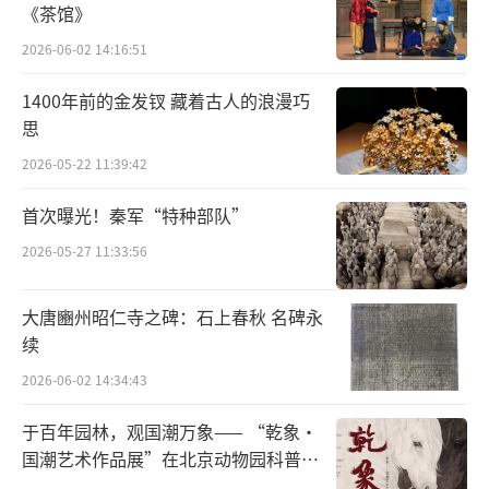
《茶馆》
围，让人感受到传统与现代交融的独特魅力。
2026-06-02 14:16:51
1400年前的金发钗 藏着古人的浪漫巧
思
2026-05-22 11:39:42
首次曝光！秦军“特种部队”
2026-05-27 11:33:56
大唐豳州昭仁寺之碑：石上春秋 名碑永
写生团采风谢永增孙家沟艺术馆（李晓军摄
续
影）
2026-06-02 14:34:43
谢永增孙家沟艺术馆的建立，意义深远。
于百年园林，观国潮万象—— “乾象·
它不仅让孙家沟的古窑洞建筑群得到了妥善修
国潮艺术作品展”在北京动物园科普馆
缮和合理利用，更以艺术为笔，点亮了整个乡
机动展厅开展