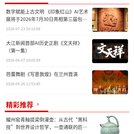
数字赋能上古文明 《印象红山》AI艺术
展将于2026年7月30日亮相第三届包头
艺博会
2026-07-23 10:10:08
大江新闻首部AI历史正剧《文天祥》
写生团采风孙家沟写生基地（李晓军摄影）
（第一集）
2026-06-07 10:05:59
孙家沟，这个昔日或许并不起眼的小村
落，如今呈现出一派生机勃勃的崭新景象。溪
芭蕾舞剧《写意敦煌》在兰州首演
水潺潺流淌，似在欢快地诉说着乡村的变迁；
2026-05-26 11:53:45
绿树成荫，为村庄增添了一抹清新的绿意；四
周环山，中间低洼，独特的盆地地貌宛如大自
精彩推荐
然精心雕琢的艺术品。十八大院与三十二小院
耀州窑青釉提梁倒灌壶：从古代“黑科
错落交织，恰似一幅山明水秀的田园画卷。
技”到世界设计哲学，一壶通联的匠心