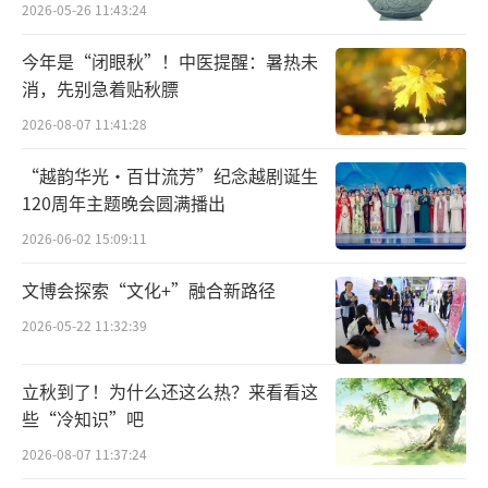
宇宙
2026-05-26 11:43:24
今年是“闭眼秋”！中医提醒：暑热未
消，先别急着贴秋膘
2026-08-07 11:41:28
“越韵华光·百廿流芳”纪念越剧诞生
120周年主题晚会圆满播出
2026-06-02 15:09:11
文博会探索“文化+”融合新路径
2026-05-22 11:32:39
写生团采风孙家沟写生基地（钱晓鸣摄影）
立秋到了！为什么还这么热？来看看这
些“冷知识”吧
2026-08-07 11:37:24