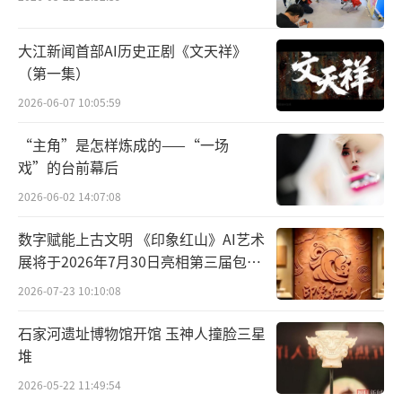
我第一次到北京。”采访前，林米阳刚结束了
故宫的游览。他认真地分享道：“参观故宫真
大江新闻首部AI历史正剧《文天祥》
的是一次很酷的经历！在西班牙没有这样的建
（第一集）
筑，我喜欢听导游讲解那些建筑的历史和独特
2026-06-07 10:05:59
的建造方式。”
“主角”是怎样炼成的——“一场
采访中，林米阳始终用流利而自然的中文
戏”的台前幕后
对答。对此，他解释说：“我从小就开始学习
2026-06-02 14:07:08
中文，因为我的妈妈是中国人。”谈话间，他
数字赋能上古文明 《印象红山》AI艺术
的妈妈始终静静地守在镜头旁，偶尔会提醒孩
展将于2026年7月30日亮相第三届包头
子挺直腰背。这一简单的动作，是中国妈妈们
艺博会
2026-07-23 10:10:08
心照不宣的默契。
石家河遗址博物馆开馆 玉神人撞脸三星
堆
2026-05-22 11:49:54