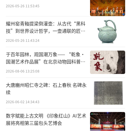
少年心中生根发芽。他对中华上下五千年历史
2026-05-26 11:53:45
尤为着迷。“中国有着悠久的历史，这在其他
国家很少见。”林米阳为这份悠久而辉煌的文
耀州窑青釉提梁倒灌壶：从古代“黑科
明感到骄傲。这份骄傲，不仅仅是对“妈妈的
技”到世界设计哲学，一壶通联的匠心
宇宙
祖国”的认同，也让他对“我是谁”有了更清
2026-05-26 11:43:24
晰的答案。
于百年园林，观国潮万象—— “乾象·
国潮艺术作品展”在北京动物园科普馆
机动展厅开展
2026-08-06 13:25:08
大唐豳州昭仁寺之碑：石上春秋 名碑永
续
2026-06-02 14:34:43
数字赋能上古文明 《印象红山》AI艺术
展将亮相第三届包头艺博会