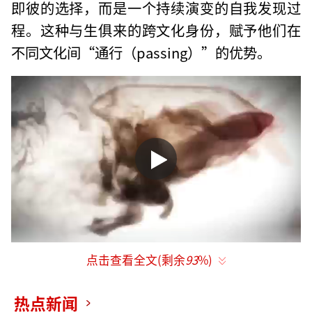
即彼的选择，而是一个持续演变的自我发现过
程。这种与生俱来的跨文化身份，赋予他们在
不同文化间“通行（passing）”的优势。
点击查看全文(剩余
93
%)
在由中国宋庆龄基金会主办的“文化小大
使”国际交流活动中，我们认识了中西混血男
热点新闻
孩林米阳（Lin Sanchez Barba Millan）。他今