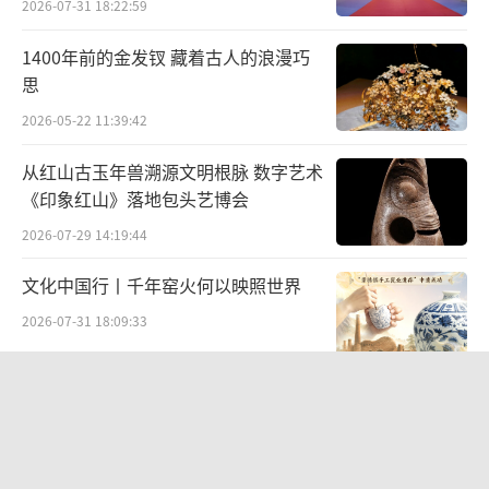
2026-07-31 18:22:59
1400年前的金发钗 藏着古人的浪漫巧
图为林米阳在对外经贸大学参观
思
“作为混血儿，我常常被问到是西班牙人
2026-05-22 11:39:42
还是中国人。这个问题曾经让我感到困
从红山古玉年兽溯源文明根脉 数字艺术
扰。”林米阳说。尽管他的中文表达已经十分
《印象红山》落地包头艺博会
流利，但语言终究不能消除所有的文化隔阂。
2026-07-29 14:19:44
但现在，随着与中国互动的逐渐增多，林米阳
文化中国行丨千年窑火何以映照世界
越来越深刻地认识到，自己并不需要在两种文
2026-07-31 18:09:33
化间做出取舍。他的存在本身，就是对文化交
融最生动的诠释。
“景山绘心・六省中国画精品邀请展”
——登陆景山观德殿 六省名家笔墨共绘
中轴雅韵
2026-07-10 19:28:34