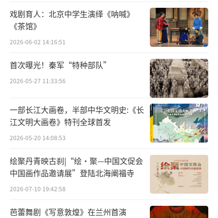
戏剧育人：北京中学生演绎《呐喊》
《茶馆》
2026-06-02 14:16:51
首次曝光！秦军“特种部队”
2026-05-27 11:33:56
一部长江大画卷，半部中华文明史:《长
图为林米阳与妈妈的合照
江文明大画卷》特刊全球首发
2026-05-20 14:08:53
“我练过中国功夫，回到西班牙我会继续
学习。”他顿了顿，又补充道：“中国美食也
绘聚丹青映古刹|“绘·聚—中国文促会
很棒，可惜在西班牙吃不到正宗的中国
中国画作品邀请展”登陆北海阐福寺
菜。”虽然从小在异国长大，但在母亲日复一
2026-07-10 19:42:58
日的言传身教中，中华文化的种子早已在这个
芭蕾舞剧《写意敦煌》在兰州首演