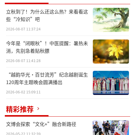
年14岁，来自西班牙马德里。
立秋到了！为什么还这么热？来看看这
些“冷知识”吧
2026-08-07 11:37:24
今年是“闭眼秋”！中医提醒：暑热未
消，先别急着贴秋膘
2026-08-07 11:41:28
“越韵华光·百廿流芳”纪念越剧诞生
120周年主题晚会圆满播出
2026-06-02 15:09:11
精彩推荐
图为林米阳接受采访现场
文博会探索“文化+”融合新路径
“我之前跟妈妈来过很多次中国，但这是
2026-05-22 11:32:39