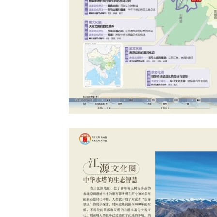
桐 著名京剧
魏春荣 著名昆
尚长荣 著名京
刘