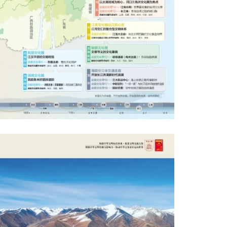
秀荣 京剧表
杨凤一 北方昆
王玉璞 京剧“鼓
顾卫英 著名昆