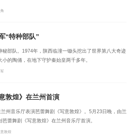
主角
军“特种部队”
神秘部队。1974年，陕西临潼一锄头挖出了世界第八大奇迹
大小的陶俑，在地下守护秦始皇两千多年。
秦军
意敦煌》在兰州首演
在兰州音乐厅表演芭蕾舞剧《写意敦煌》。5月23日晚，由兰
创芭蕾舞剧《写意敦煌》在兰州音乐厅首演。
写意敦煌