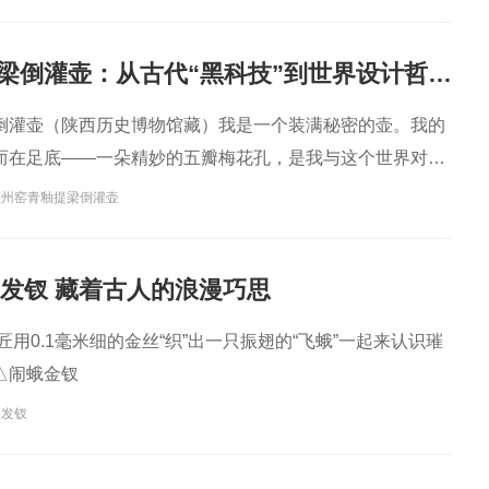
耀州窑青釉提梁倒灌壶：从古代“黑科技”到世界设计哲学，一壶通联的匠心宇宙
倒灌壶（陕西历史博物馆藏）我是一个装满秘密的壶。我的
而在足底——一朵精妙的五瓣梅花孔，是我与这个世界对话
耀州窑青釉提梁倒灌壶
金发钗 藏着古人的浪漫巧思
匠用0.1毫米细的金丝“织”出一只振翅的“飞蛾”一起来认识璀
△闹蛾金钗
金发钗