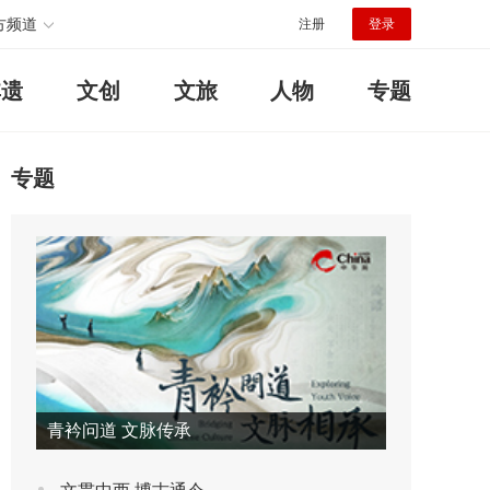
方频道
注册
登录
非遗
文创
文旅
人物
专题
专题
青衿问道 文脉传承