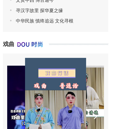
文贯中西 博古通今
寻汉字故里 探华夏之缘
中华民族 慎终追远 文化寻根
戏曲