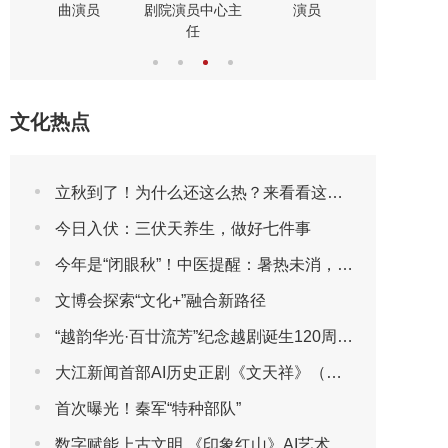
院演员中心主
演员
演员
任
文化热点
立秋到了！为什么还这么热？来看看这些“冷知识”吧
今日入伏：三伏天养生，做好七件事
今年是“闭眼秋”！中医提醒：暑热未消，先别急着贴秋膘
文博会探索“文化+”融合新路径
“越韵华光·百廿流芳”纪念越剧诞生120周年主题晚会圆满播出
大江新闻首部AI历史正剧《文天祥》（第一集）
首次曝光！秦军“特种部队”
数字赋能上古文明 《印象红山》AI艺术展将于2026年7月30日亮相第三届包头艺博会