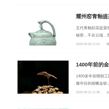
五代青釉刻花提梁
秘密，不在云端，
的独特方式。
2026-05-26 11:43
1400年前的
1400多年前隋朝工
璨夺目的闹蛾金钗
2026-05-22 11:39