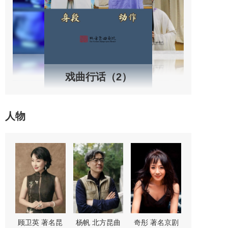
戏曲行话（2）
人物
杨帆 北方昆曲
奇彤 著名京剧
舒桐 著名京剧