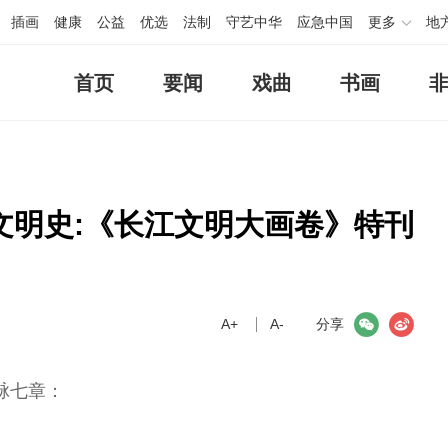
插画
健康
公益
优选
法制
守艺中华
应急中国
更多
地
首页
要闻
戏曲
书画
文明史:《长江文明大画卷》特刊
A+
微信
A-
微博
分享
脉七章：