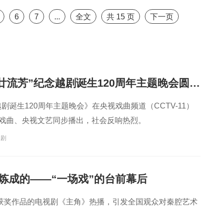
6
7
...
全文
共
15
页
下一页
“越韵华光·百廿流芳”纪念越剧诞生120周年主题晚会圆满播出
越剧诞生120周年主题晚会》在央视戏曲频道（CCTV-11）
G戏曲、央视文艺同步播出，社会反响热烈。
越剧
样炼成的——“一场戏”的台前幕后
获奖作品的电视剧《主角》热播，引发全国观众对秦腔艺术