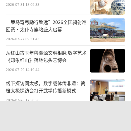
2026-07-31 18:09:33
为纬的人类文明发展的鸿篇巨制。全刊第一次
对从长江空间母体到长江所承载的人类文明精
“策马弯弓励行致远”2026全国骑射巡
神光谱进行全息解码；这也是《文明》杂志自2
回赛·太仆寺旗站盛大启幕
024年10月开设“文明标识”专栏、传播推
2026-07-27 09:51:45
动“构建中华文明标识体系”以来，推出的首
从红山古玉年兽溯源文明根脉 数字艺术
本中华文明标识体系国际传播系列特刊。
《印象红山》落地包头艺博会
2026-07-29 14:19:44
线下探访问太极，数字载体传非遗：简
橙太极探访会打开武学传播新模式
2026-07-28 17:50:56
太和县举办“传非遗薪火 育时代新
内容为转载
人”青少年非遗传承成果展演
2026-05-20 14:18:09