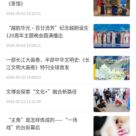
弘扬好，延续历史文脉，坚定文化自信”，这
《茶馆》
一重要论述为深入挖掘和弘扬长江文化提供了
2026-06-02 14:16:51
根本遵循。
“越韵华光·百廿流芳”纪念越剧诞生
120周年主题晚会圆满播出
2026-06-02 15:09:11
一部长江大画卷，半部中华文明史:《长
江文明大画卷》特刊全球首发
2026-05-20 14:08:53
文博会探索“文化+”融合新路径
2026-05-22 11:32:39
“主角”是怎样炼成的——“一场
十年光阴，三千多个日夜，奔腾不息的长
戏”的台前幕后
江焕发出前所未有的生机与活力，“长江经济