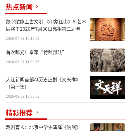
热点新闻
长江，这条奔腾6300多公里的世界第三大
河，不仅是地理意义上的中国第一长河，更是
数字赋能上古文明 《印象红山》AI艺术
承载着万年文明记忆、滋养着亿万中华儿女的
展将于2026年7月30日亮相第三届包头
母亲河。千百年来，她从青藏高原奔腾而下，
艺博会
2026-07-23 10:10:08
成为中华文明核心标识体系之一。
首次曝光！秦军“特种部队”
2016年1月5日，习近平总书记主持召开推
2026-05-27 11:33:56
动长江经济带发展座谈会，作出“共抓大保
护、不搞大开发”的重要指示，为母亲河的保
大江新闻首部AI历史正剧《文天祥》
护与发展立下规矩、划定红线。此后十年间，
（第一集）
习近平总书记念兹在兹，先后四次主持召开长
2026-06-07 10:05:59
江经济带发展座谈会并发表重要讲话，推动长
精彩推荐
江经济带发展迈向高质量发展的壮阔征程。总
书记强调，“要把长江文化保护好、传承好、
戏剧育人：北京中学生演绎《呐喊》