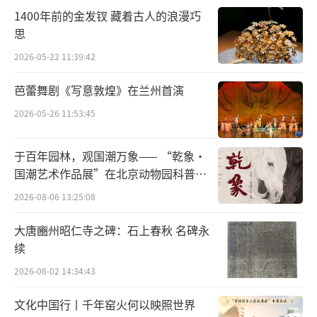
认识长江·读 懂 中 国
1400年前的金发钗 藏着古人的浪漫巧
思
这不只是一本《文明》特刊，
2026-05-22 11:39:42
更是一座可以带回家的“长江文明博物馆”
芭蕾舞剧《写意敦煌》在兰州首演
2026-05-26 11:53:45
全刊以近500页的篇幅、二十余万字的深度
阐释与近千幅生动图片，首次系统构建了“长
于百年园林，观国潮万象—— “乾象·
江文明带”的理论模型，同时生动呈现长江作
国潮艺术作品展”在北京动物园科普馆
为中华文明核心标识体系的空间结构，开创性
机动展厅开展
2026-08-06 13:25:08
地提出“龙脉七章”与“朱雀七星”的双重分
大唐豳州昭仁寺之碑：石上春秋 名碑永
析框架，将长江文明提升到人类文明新形态的
续
美学高度。
2026-06-02 14:34:43
它不只是一本展示中华文明标识体系的
文化中国行丨千年窑火何以映照世界
《文明》特刊，更是一部以长江为经、以文明