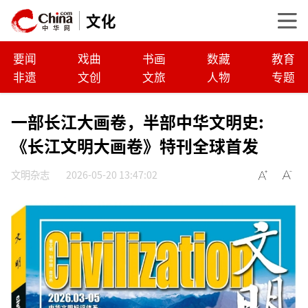
文化
要闻
戏曲
书画
数藏
教育
非遗
文创
文旅
人物
专题
一部长江大画卷，半部中华文明史:
《长江文明大画卷》特刊全球首发
文明杂志
2026-05-20 13:47:02