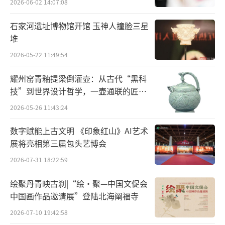
2026-06-02 14:07:08
带”亦上升为关系国家发展全局的重大战略。
在这宏大图景之上，《长江经济带—长江流域
石家河遗址博物馆开馆 玉神人撞脸三星
堆
国土空间规划（2021—2035年）》，这幅关乎
流域未来的战略蓝图正徐徐展开。与此同时，
2026-05-22 11:49:54
习近平总书记亲自擘画的国家“江河战略”深
耀州窑青釉提梁倒灌壶：从古代“黑科
入实施，系统推进长江、黄河等大江大河的保
技”到世界设计哲学，一壶通联的匠心
宇宙
护治理。
2026-05-26 11:43:24
在这一具有里程碑意义的历史节点上，文
数字赋能上古文明 《印象红山》AI艺术
展将亮相第三届包头艺博会
明杂志社推出《长江文明大画卷》特刊，以图
文并茂的形式，对“长江之于中国，究竟意味
2026-07-31 18:22:59
着什么？长江文明之于世界，又提供着怎样独
绘聚丹青映古刹|“绘·聚—中国文促会
特的东方智慧？”这一宏大命题作出深刻回
中国画作品邀请展”登陆北海阐福寺
应。
2026-07-10 19:42:58