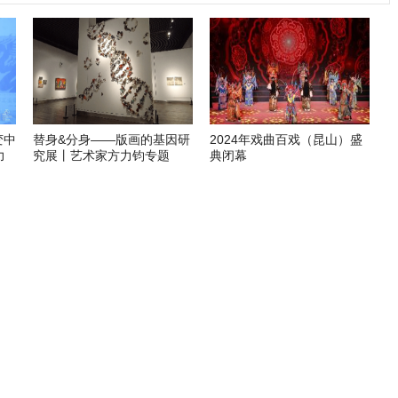
变中
替身&分身——版画的基因研
2024年戏曲百戏（昆山）盛
力
究展丨艺术家方力钧专题
典闭幕