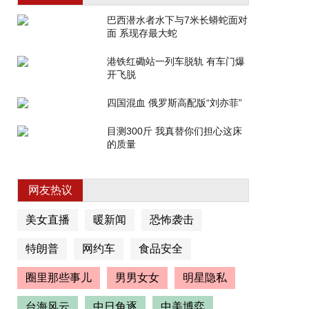
巴西潜水者水下与7米长蟒蛇面对
面 系现存最大蛇
港铁红磡站一列车脱轨 有车门爆
开飞脱
四国混血 俄罗斯高配版“刘亦菲”
目测300斤 我真替你们担心这床
的质量
网友热议
美女直播
暖新闻
恐怖袭击
特朗普
网约车
食品安全
圈里那些事儿
男男女女
明星隐私
台海风云
中日角逐
中美博弈