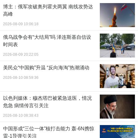
博主：俄军攻破奥列霍夫两翼 南线攻势达
高峰
2026-08-09 10:06:18
俄乌战争会有“大结局”吗 泽连斯基自信设
时间表
2026-08-09 20:22:05
美民众“中国购”升温 “反向海淘”热潮涌动
2026-08-10 08:59:36
以色列媒体：穆杰塔巴被紧急送医，情况
危急 病情传言引关注
2026-08-10 08:38:43
中国形成“三位一体”核打击能力 轰-6N携惊
雷-1导弹引关注