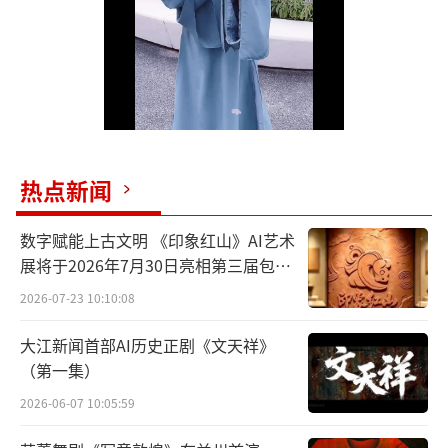
l
a
y
V
热点新闻
i
数字赋能上古文明 《印象红山》AI艺术
d
展将于2026年7月30日亮相第三届包头
艺博会
2026-07-23 10:10:08
e
大江新闻首部AI历史正剧《文天祥》
o
（第一集）
2026-06-07 10:05:59