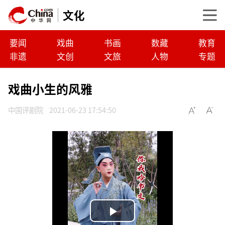
文化
要闻
戏曲
书画
数藏
教育
非遗
文创
文旅
人物
专题
戏曲小生的风雅
中国评剧院
2021-06-23 17:54:50
P