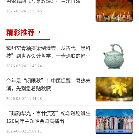
芭蕾舞剧《写意敦煌》在兰州首演
2026-05-26 11:53:45
精彩推荐
耀州窑青釉提梁倒灌壶：从古代“黑科
技”到世界设计哲学，一壶通联的匠心
宇宙
2026-05-26 11:43:24
今年是“闭眼秋”！中医提醒：暑热未
消，先别急着贴秋膘
2026-08-07 11:41:28
“越韵华光·百廿流芳”纪念越剧诞生
120周年主题晚会圆满播出
2026-06-02 15:09:11