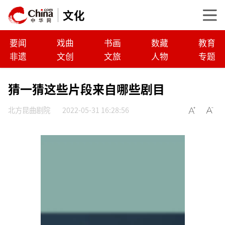
文化
要闻
戏曲
书画
数藏
教育
非遗
文创
文旅
人物
专题
猜一猜这些片段来自哪些剧目
北方昆曲剧院
2022-05-31 16:28:56