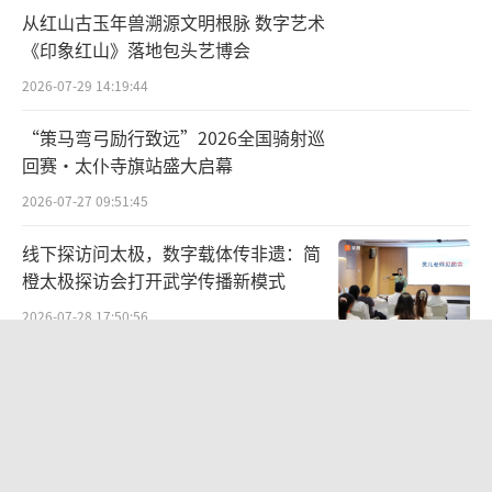
从红山古玉年兽溯源文明根脉 数字艺术
《印象红山》落地包头艺博会
2026-07-29 14:19:44
“策马弯弓励行致远”2026全国骑射巡
回赛·太仆寺旗站盛大启幕
2026-07-27 09:51:45
线下探访问太极，数字载体传非遗：简
橙太极探访会打开武学传播新模式
2026-07-28 17:50:56
笔墨赓续先贤志文脉牵系两岸情 ——
《刘铭传史迹展暨海峡两岸名家书画
展》
2026-07-26 19:15:49
AI 重塑内容生态—— Clinch 创意总监姜