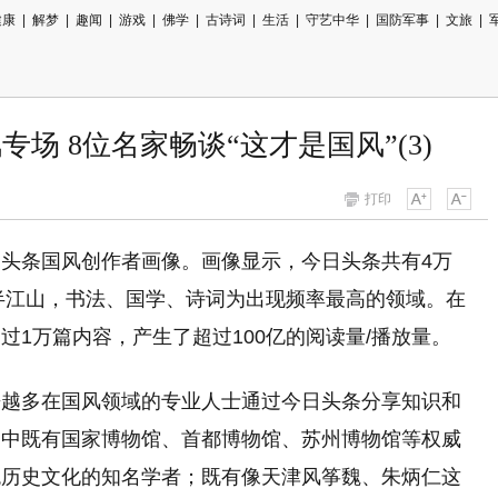
健康
|
解梦
|
趣闻
|
游戏
|
佛学
|
古诗词
|
生活
|
守艺中华
|
国防军事
|
文旅
|
场 8位名家畅谈“这才是国风”(3)
打印
头条国风创作者画像。画像显示，今日头条共有4万
大半江山，书法、国学、诗词为出现频率最高的领域。在
1万篇内容，产生了超过100亿的阅读量/播放量。
来越多在国风领域的专业人士通过今日头条分享知识和
们中既有国家博物馆、首都博物馆、苏州博物馆等权威
统历史文化的知名学者；既有像天津风筝魏、朱炳仁这