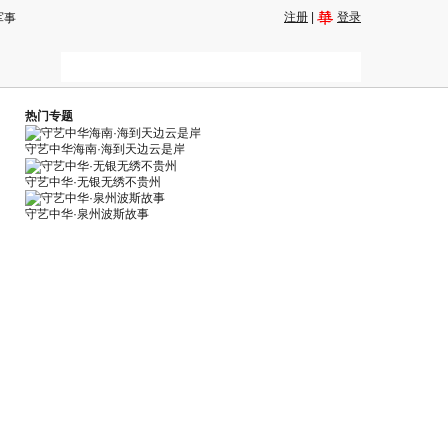
注册
|
登录
军事
热门专题
守艺中华海南·海到天边云是岸
守艺中华·无银无绣不贵州
守艺中华·泉州波斯故事