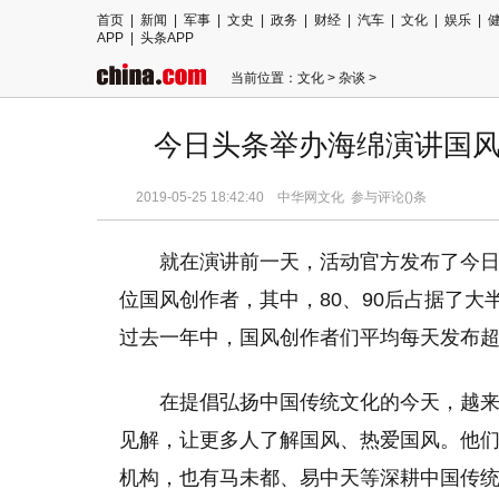
首页
|
新闻
|
军事
|
文史
|
政务
|
财经
|
汽车
|
文化
|
娱乐
|
APP
|
头条APP
当前位置：
文化
>
杂谈
>
今日头条举办海绵演讲国风专
2019-05-25 18:42:40
中华网文化
参与评论(
)条
就在演讲前一天，活动官方发布了今日
位国风创作者，其中，80、90后占据了
过去一年中，国风创作者们平均每天发布超过
在提倡弘扬中国传统文化的今天，越
见解，让更多人了解国风、热爱国风。他
机构，也有马未都、易中天等深耕中国传