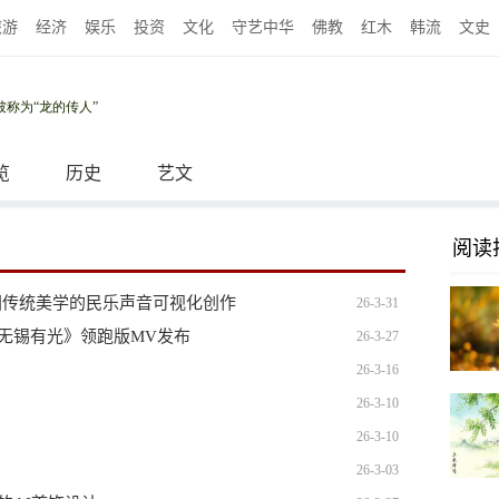
旅游
经济
娱乐
投资
文化
守艺中华
佛教
红木
韩流
文史
览
历史
艺文
阅读
国传统美学的民乐声音可视化创作
26-3-31
无锡有光》领跑版MV发布
26-3-27
26-3-16
26-3-10
26-3-10
26-3-03