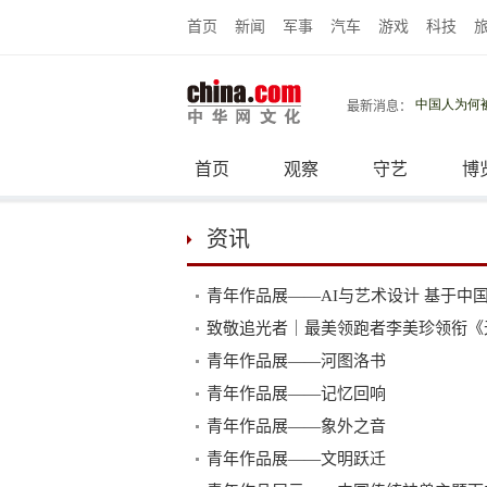
首页
新闻
军事
汽车
游戏
科技
最新消息：
首页
观察
守艺
博
资讯
青年作品展——AI与艺术设计 基于中
致敬追光者｜最美领跑者李美珍领衔《
青年作品展——河图洛书
青年作品展——记忆回响
青年作品展——象外之音
青年作品展——文明跃迁