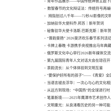
青年作品展示——中国传统神兽主题下
数智春节的文化辩证法：传统符号再编
拇指划过八千年——72秒AI影像的文
加纳驻华大使科乔.邦苏｜新年贺词
秘鲁驻华大使卡洛斯.巴斯克斯｜新年
“晋韵斐扬” 2026斐济欢乐春节系
卡牌上春晚 卡游携手央视推出马年典
俄罗斯文化中心举行2026新年媒体交
第九届国际青年人文对话大会在琼召开 
茶韵流长：从个体体验到文明互鉴
"要保护好所有的孩子"——《青爱》全
当语言褪去浮华：一次心与心的文化相
从远方到现场：“中国热”的全球进行时
笔墨新境——2025年鹰潭市艺术创作
文明重光：从良渚看历史的另一种可能