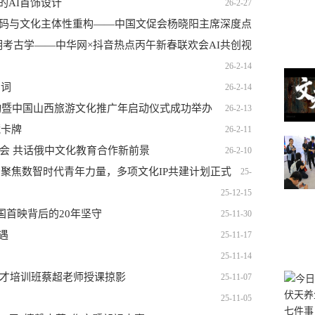
的AI首饰设计
26-2-27
码与文化主体性重构——中国文促会杨晓阳主席深度点
明考古学——中华网×抖音热点丙午新春联欢会AI共创视
评"中华网×抖音"新春联欢会短视频创作实践
频《龙马乾行•万象归元》深度解读
26-2-23
26-2-14
贺词
26-2-23
26-2-14
列活动暨中国山西旅游文化推广年启动仪式成功举办
26-2-13
藏卡牌
26-2-11
流会 共话俄中文化教育合作新前景
26-2-10
聚焦数智时代青年力量，多项文化IP共建计划正式
25-
25-12-15
12-23
国首映背后的20年坚守
25-11-30
遇
25-11-17
25-11-14
人才培训班蔡超老师授课掠影
25-11-07
25-11-05