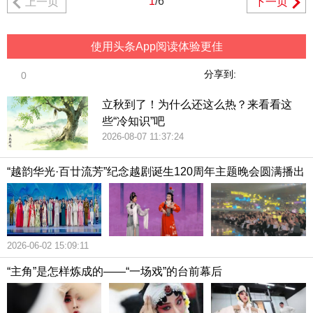
1
/6
上一页
下一页
使用头条App阅读体验更佳
分享到:
0
立秋到了！为什么还这么热？来看看这
些“冷知识”吧
2026-08-07 11:37:24
“越韵华光·百廿流芳”纪念越剧诞生120周年主题晚会圆满播出
2026-06-02 15:09:11
“主角”是怎样炼成的——“一场戏”的台前幕后