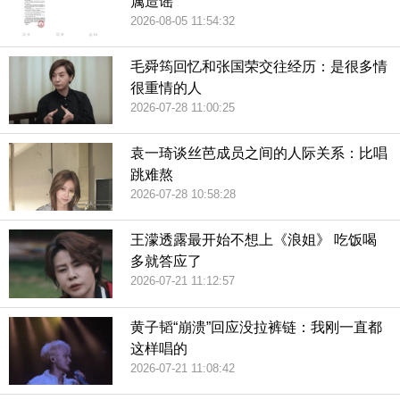
属造谣
2026-08-05 11:54:32
毛舜筠回忆和张国荣交往经历：是很多情
很重情的人
2026-07-28 11:00:25
袁一琦谈丝芭成员之间的人际关系：比唱
跳难熬
2026-07-28 10:58:28
王濛透露最开始不想上《浪姐》 吃饭喝
多就答应了
2026-07-21 11:12:57
黄子韬“崩溃”回应没拉裤链：我刚一直都
这样唱的
2026-07-21 11:08:42