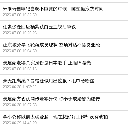
宋雨琦自曝很喜欢不睡觉的时候：睡觉挺浪费时间
2026-07-06 16:32:59
任素汐疑回应杨紫获白玉兰视后争议
2026-07-06 16:25:26
汪东城分享飞轮海成员现状 整场对话不提炎亚纶
2026-07-06 16:04:50
吴建豪老婆真实身份是日本歌手 正脸照曝光
2026-07-06 15:58:16
毫无距离感？曹格疑似甩出擦腋下毛巾给粉丝
2026-06-30 11:03:22
吴建豪方否认网传老婆身份 称奉子成婚皆为谣传
2026-06-30 10:57:53
李小璐称以前太恋爱脑：现在想好好工作却没有戏拍
2026-06-29 14:43:29