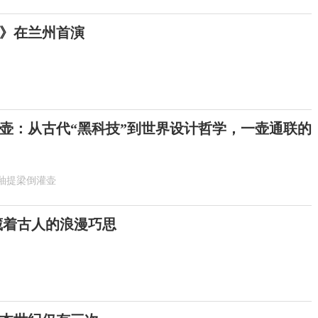
》在兰州首演
壶：从古代“黑科技”到世界设计哲学，一壶通联的
釉提梁倒灌壶
 藏着古人的浪漫巧思