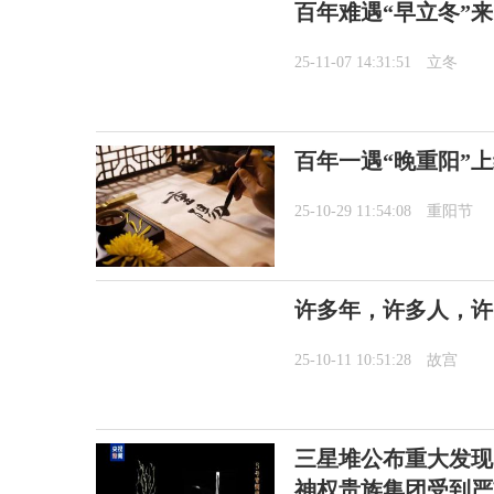
百年难遇“早立冬”
25-11-07 14:31:51
立冬
百年一遇“晚重阳”
25-10-29 11:54:08
重阳节
许多年，许多人，许
25-10-11 10:51:28
故宫
三星堆公布重大发现
神权贵族集团受到严