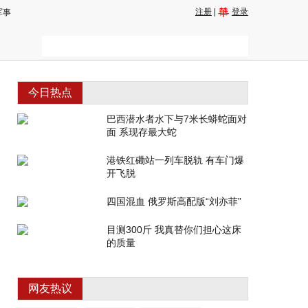
注册
|
登录
军事
今日热点
巴西潜水者水下与7米长蟒蛇面对
面 系现存最大蛇
港铁红磡站一列车脱轨 有车门爆
开飞脱
四国混血 俄罗斯高配版“刘亦菲”
目测300斤 我真替你们担心这床
的质量
网友热议