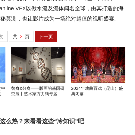
nline VFX以做水流及流体闻名全球，由其打造的海
神秘莫测，也让影片成为一场绝对超值的视听盛宴。
文
共
2
页
下一页
变中
替身&分身——版画的基因研
2024年戏曲百戏（昆山）盛
力
究展丨艺术家方力钧专题
典闭幕
这么热？来看看这些“冷知识”吧