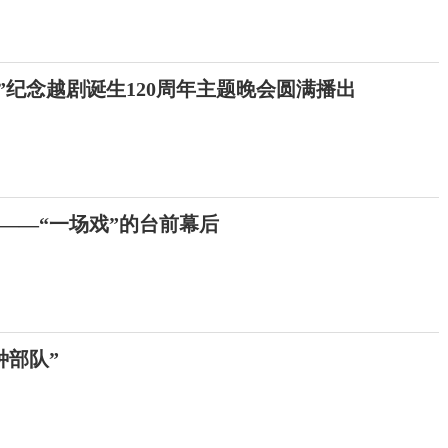
”纪念越剧诞生120周年主题晚会圆满播出
的——“一场戏”的台前幕后
种部队”