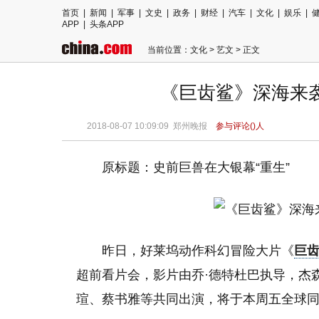
首页
|
新闻
|
军事
|
文史
|
政务
|
财经
|
汽车
|
文化
|
娱乐
|
APP
|
头条APP
当前位置：
文化
>
艺文
> 正文
《巨齿鲨》深海来袭
2018-08-07 10:09:09
郑州晚报
参与评论(
)人
原标题：史前巨兽在大银幕“重生”
昨日，好莱坞动作科幻冒险大片《
巨
超前看片会，影片由乔·德特杜巴执导，杰森
瑄、蔡书雅等共同出演，将于本周五全球