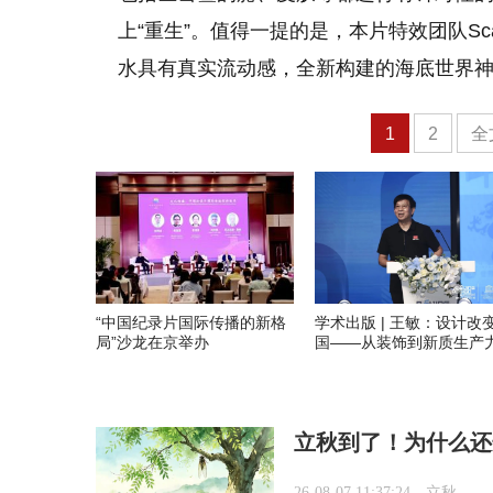
上“重生”。值得一提的是，本片特效团队Sca
水具有真实流动感，全新构建的海底世界
1
2
全
“中国纪录片国际传播的新格
学术出版 | 王敏：设计改
局”沙龙在京举办
国——从装饰到新质生产
立秋到了！为什么还
26-08-07 11:37:24
立秋