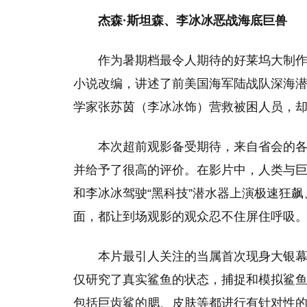
杰森·斯坦森、李冰冰恶战海底巨兽
作为暑期档最令人期待的好莱坞大制作
小说改编，讲述了前美国海军陆战队深海潜
学家张苏茵（李冰冰饰）营救被困人员，
本次超前观影备受期待，来自省会的
并给予了很高的评价。在影片中，人类与巨
和李冰冰驾驶“黑科技”潜水器上演极速狂
面，都让到场观影的观众忍不住屏住呼吸
本片最引人关注的当属首次现身大银
仅研究了真实鲨鱼的状态，捕捉和模拟鲨鱼
包括巨齿鲨的腮、皮肤等都进行有针对性