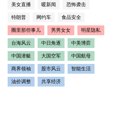
美女直播
暖新闻
恐怖袭击
特朗普
网约车
食品安全
圈里那些事儿
男男女女
明星隐私
台海风云
中日角逐
中美博弈
中国潜艇
大国空军
中国航母
商界领袖
股市风云
智能生活
油价调整
共享经济