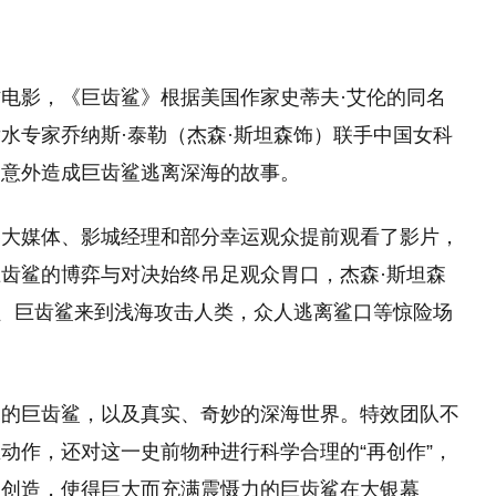
电影，《巨齿鲨》根据美国作家史蒂夫·艾伦的同名
水专家乔纳斯·泰勒（杰森·斯坦森饰）联手中国女科
却意外造成巨齿鲨逃离深海的故事。
各大媒体、影城经理和部分幸运观众提前观看了影片，
齿鲨的博弈与对决始终吊足观众胃口，杰森·斯坦森
飙、巨齿鲨来到浅海攻击人类，众人逃离鲨口等惊险场
。
幕的巨齿鲨，以及真实、奇妙的深海世界。特效团队不
动作，还对这一史前物种进行科学合理的“再创作”，
的创造，使得巨大而充满震慑力的巨齿鲨在大银幕