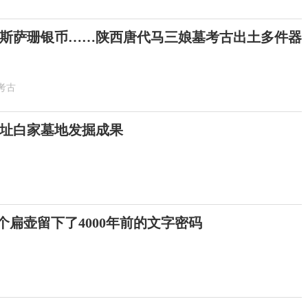
斯萨珊银币……陕西唐代马三娘墓考古出土多件器
考古
址白家墓地发掘成果
这个扁壶留下了4000年前的文字密码