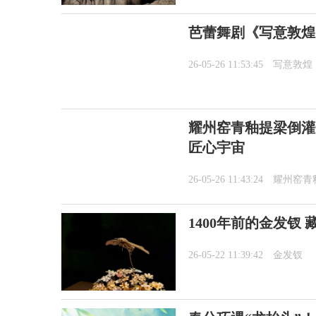
芭蕾舞剧《写意敦煌
26-05-26 11:53:45
写意敦煌
耀州窑青釉提梁倒灌
匠心宇宙
26-05-26 11:43:24
耀州窑青
1400年前的金发钗
26-05-22 11:39:42
金发钗