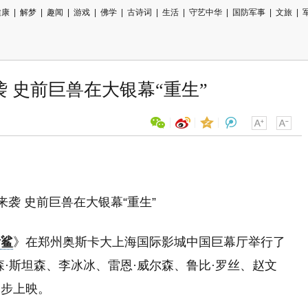
健康
|
解梦
|
趣闻
|
游戏
|
佛学
|
古诗词
|
生活
|
守艺中华
|
国防军事
|
文旅
|
 史前巨兽在大银幕“重生”
用微信扫描二维码
分享至好友和朋友圈
齿鲨
》在郑州奥斯卡大上海国际影城中国巨幕厅举行了
·斯坦森、李冰冰、雷恩·威尔森、鲁比·罗丝、赵文
同步上映。