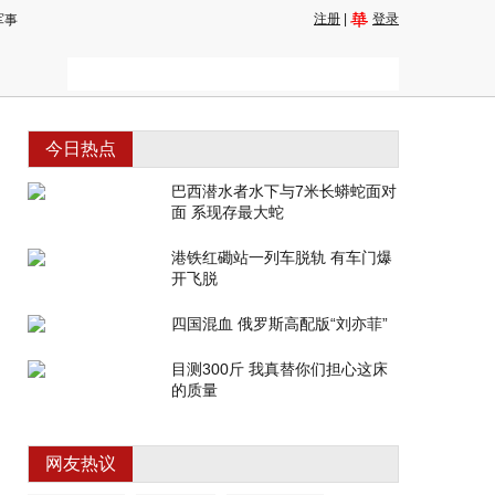
注册
|
登录
军事
今日热点
巴西潜水者水下与7米长蟒蛇面对
面 系现存最大蛇
港铁红磡站一列车脱轨 有车门爆
开飞脱
四国混血 俄罗斯高配版“刘亦菲”
目测300斤 我真替你们担心这床
的质量
网友热议