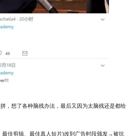
很拼，想了各种脑残办法，最后又因为太脑残还是都给
、最佳剪辑、最佳真人短片)改到广告时段颁发→被抗