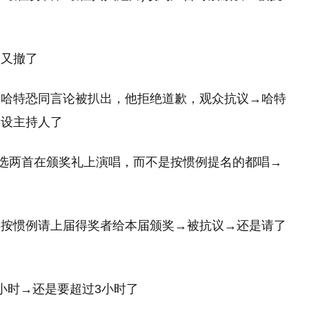
→又撤了
文哈特恐同言论被扒出，他拒绝道歉，观众抗议→哈特
不设主持人了
只选两首在颁奖礼上演唱，而不是按惯例提名的都唱→
是按惯例请上届得奖者给本届颁奖→被抗议→还是请了
小时→还是要超过3小时了