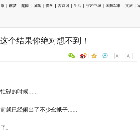
健康
|
解梦
|
趣闻
|
游戏
|
佛学
|
古诗词
|
生活
|
守艺中华
|
国防军事
|
文旅
|
这个结果你绝对想不到！
用微信扫描二维码
分享至好友和朋友圈
时候......
已经闹出了不少幺蛾子......
火了。