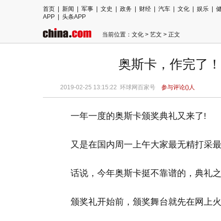
首页
|
新闻
|
军事
|
文史
|
政务
|
财经
|
汽车
|
文化
|
娱乐
|
APP
|
头条APP
当前位置：
文化
>
艺文
> 正文
奥斯卡，作完了！
2019-02-25 13:15:22
环球网百家号
参与评论(
)人
一年一度的
奥斯卡
颁奖典礼又来了!
又是在国内周一上午大家最无精打采最忙碌的
话说，今年奥斯卡挺不靠谱的，典礼之前就
颁奖礼开始前，颁奖舞台就先在网上