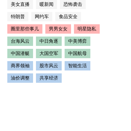
美女直播
暖新闻
恐怖袭击
特朗普
网约车
食品安全
圈里那些事儿
男男女女
明星隐私
台海风云
中日角逐
中美博弈
中国潜艇
大国空军
中国航母
商界领袖
股市风云
智能生活
油价调整
共享经济