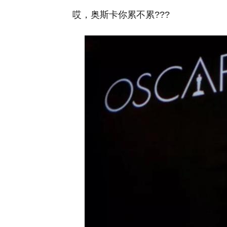
哎，奥斯卡你累不累???