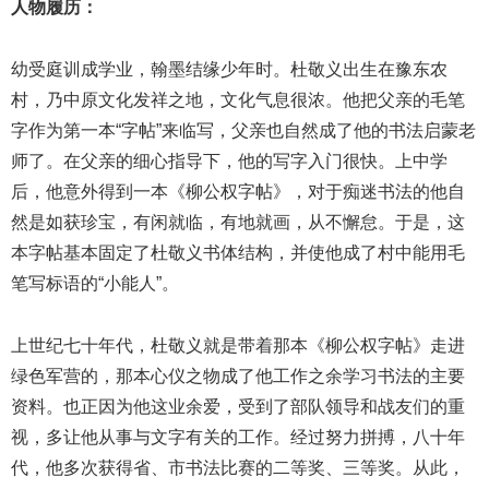
人物履历：
幼受庭训成学业，翰墨结缘少年时。杜敬义出生在豫东农
村，乃中原文化发祥之地，文化气息很浓。他把父亲的毛笔
字作为第一本“字帖”来临写，父亲也自然成了他的书法启蒙老
师了。在父亲的细心指导下，他的写字入门很快。上中学
后，他意外得到一本《柳公权字帖》，对于痴迷书法的他自
然是如获珍宝，有闲就临，有地就画，从不懈怠。于是，这
本字帖基本固定了杜敬义书体结构，并使他成了村中能用毛
笔写标语的“小能人”。
上世纪七十年代，杜敬义就是带着那本《柳公权字帖》走进
绿色军营的，那本心仪之物成了他工作之余学习书法的主要
资料。也正因为他这业余爱，受到了部队领导和战友们的重
视，多让他从事与文字有关的工作。经过努力拼搏，八十年
代，他多次获得省、市书法比赛的二等奖、三等奖。从此，