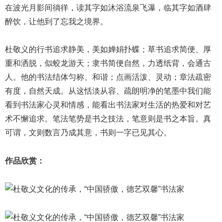
在波光月影间徜徉，读其字如沐浴流泉飞瀑，临其字如酒肆
醉饮，让他到了忘我之境界。
杜敬义的行书追求静美，美如婵娟扑蝶；草书追求简便、厚
重和洒脱，似蛟龙游天；隶书简便自然，力透纸背，会通古
人。他的书法结体匀称、和谐；点画活泼、灵动；章法疏密
有度，自然天成。从这恬淡从容、疏朗明净的笔墨中我们能
看到书法家心灵和情感，能看出书法家对生活的热爱和对艺
术不懈追求。笔法笔势是书之技法，笔意则是书之本旨。真
可谓，文则数言乃成其意，书则一字已见其心。
作品欣赏：