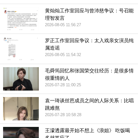
黄灿灿工作室回应与曾沛慈争议：号召能
理智发言
2026-08-05 11:56:27
罗正工作室回应争议：太入戏亲女演员纯
属造谣
2026-08-05 11:54:32
毛舜筠回忆和张国荣交往经历：是很多情
很重情的人
2026-07-28 11:00:25
袁一琦谈丝芭成员之间的人际关系：比唱
跳难熬
2026-07-28 10:58:28
王濛透露最开始不想上《浪姐》 吃饭喝
多就答应了