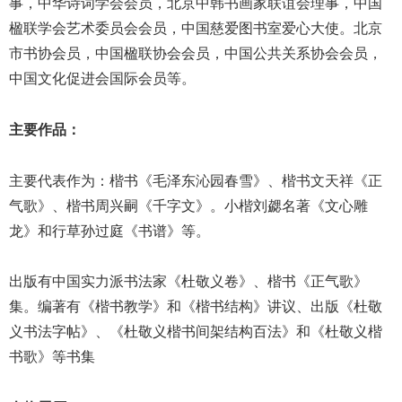
事，中华诗词学会会员，北京中韩书画家联谊会理事，中国
楹联学会艺术委员会会员，中国慈爱图书室爱心大使。北京
市书协会员，中国楹联协会会员，中国公共关系协会会员，
中国文化促进会国际会员等。
主要作品：
主要代表作为：楷书《毛泽东沁园春雪》、楷书文天祥《正
气歌》、楷书周兴嗣《千字文》。小楷刘勰名著《文心雕
龙》和行草孙过庭《书谱》等。
出版有中国实力派书法家《杜敬义卷》、楷书《正气歌》
集。编著有《楷书教学》和《楷书结构》讲议、出版《杜敬
义书法字帖》、《杜敬义楷书间架结构百法》和《杜敬义楷
书歌》等书集