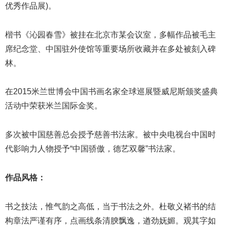
优秀作品展)。
楷书《沁园春雪》被挂在北京市某会议室，多幅作品被毛主
席纪念堂、中国驻外使馆等重要场所收藏并在多处被刻入碑
林。
在2015米兰世博会中国书画名家全球巡展暨威尼斯颁奖盛典
活动中荣获米兰国际金奖。
多次被中国慈善总会授予慈善书法家。被中央电视台中国时
代影响力人物授予“中国骄傲，德艺双馨”书法家。
作品风格：
书之技法，惟气韵之高低，当于书法之外。杜敬义褚书的结
构章法严谨有序，点画线条清腴飘逸，遒劲妩媚。观其字如