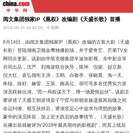
阅文集团独家IP《凰权》改编剧《天盛长歌》首播
2018-08-15 14:42:06
今报网
8月14日，由阅文集团独家IP《
凰权
》改编的古装大剧《天盛
长歌》登陆湖南卫视金鹰独播剧场，并于爱奇艺、芒果TV全
网同步更新。该剧由华策克顿集团辛迪加影视、东申影业等
共同出品，沈严、刘海波联合执导，陈坤、倪妮、赵立新、
倪大红、袁弘领衔主演，王鸥、白敬亭、张晓晨、海一天、
朱锐、徐好、赫雷、王策、曲高位、胡可等多名优秀实力派
演员联袂出演。“弈一局权谋天下，博一场爱恨起伏”，该剧主
要讲述了天盛王朝逆境皇子宁弈与前朝皇族遗孤凤知微之间
命运纠缠、相互扶持后，逐渐坚定心中追求与理想的故事。
豪华的演员阵容，加上宏大跌宕的故事情节，《天盛长歌》
在播出前就被评为“2018年最具期待的影视剧”，而其上线后