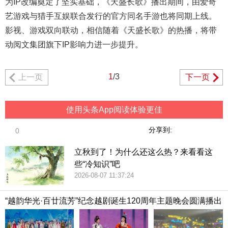
为IP改编奠定了坚实基础，《天盛长歌》播出期间，由爱奇
艺游戏与猎手互娱联合发行的官方同名手游也将同期上线。
影视、游戏双向联动，相信随着《天盛长歌》的热播，将带
动阅文集团旗下IP影响力进一步提升。
1
/3
上一页
下一页
使用头条App阅读体验更佳
分享到:
0
立秋到了！为什么还这么热？来看看这
些“冷知识”吧
2026-08-07 11:37:24
“越韵华光·百廿流芳”纪念越剧诞生120周年主题晚会圆满播出