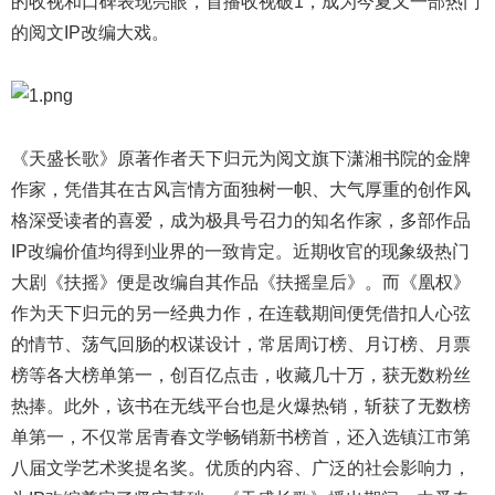
的收视和口碑表现亮眼，首播收视破1，成为今夏又一部热门
的阅文IP改编大戏。
《天盛长歌》原著作者天下归元为阅文旗下潇湘书院的金牌
作家，凭借其在古风言情方面独树一帜、大气厚重的创作风
格深受读者的喜爱，成为极具号召力的知名作家，多部作品
IP改编价值均得到业界的一致肯定。近期收官的现象级热门
大剧《扶摇》便是改编自其作品《扶摇皇后》。而《凰权》
作为天下归元的另一经典力作，在连载期间便凭借扣人心弦
的情节、荡气回肠的权谋设计，常居周订榜、月订榜、月票
榜等各大榜单第一，创百亿点击，收藏几十万，获无数粉丝
热捧。此外，该书在无线平台也是火爆热销，斩获了无数榜
单第一，不仅常居青春文学畅销新书榜首，还入选镇江市第
八届文学艺术奖提名奖。优质的内容、广泛的社会影响力，