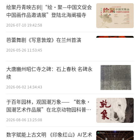
玛丽亚和孩子们在米拉贝尔花园里载歌载舞 电影《音乐之声》截图
绘聚丹青映古刹|“绘·聚—中国文促会
中国画作品邀请展”登陆北海阐福寺
和霍亨萨尔茨堡一样，米拉贝尔花园的历
史也很悠久，1606年建成后，由萨尔茨堡当地
2026-07-10 19:42:58
的主教所拥有。这位名为迪特里希的主教在世
芭蕾舞剧《写意敦煌》在兰州首演
时身边莺歌燕舞不断，但最终却对一位名叫莎
2026-05-26 11:53:45
乐美的情人倾心不已，米拉贝尔花园便是主教
献给她的礼物。莎乐美对花园十分中意，索性
大唐豳州昭仁寺之碑：石上春秋 名碑永
又和主教建了一栋豪华别墅在这里安家，这座
续
别墅就是花园里的米拉贝尔宫。这座融合了巴
2026-06-02 14:34:43
伐利亚和巴洛克风情的宫殿曾作为萨尔茨堡多
于百年园林，观国潮万象—— “乾象·
任主教的宅邸，现在则用作市政厅，还可以办
国潮艺术作品展”在北京动物园科普馆
理婚姻登记。
机动展厅开展
2026-08-06 13:25:08
除了上述这些众所周知的经典景点，萨尔
数字赋能上古文明 《印象红山》AI艺术