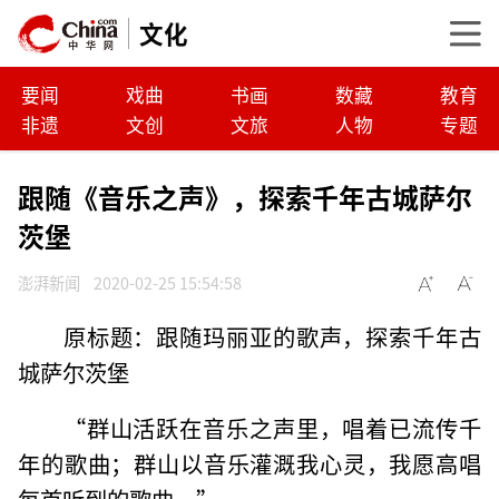
文化
要闻
戏曲
书画
数藏
教育
非遗
文创
文旅
人物
专题
跟随《音乐之声》，探索千年古城萨尔
茨堡
澎湃新闻
2020-02-25 15:54:58
原标题：跟随玛丽亚的歌声，探索千年古
城萨尔茨堡
“群山活跃在音乐之声里，唱着已流传千
年的歌曲；群山以音乐灌溉我心灵，我愿高唱
每首听到的歌曲。”