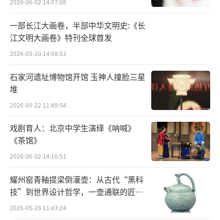
来折磨犯人和俘虏的刑具等等。
2026-06-02 14:07:08
一部长江大画卷，半部中华文明史:《长
江文明大画卷》特刊全球首发
从河畔望向萨尔茨堡城堡 萨尔茨堡旅游局官网 图
2026-05-20 14:08:53
随着电影剧情的推进，玛丽亚凭借亲和的
石家河遗址博物馆开馆 玉神人撞脸三星
堆
魅力和无私的关怀让她迅速与七个孩子拉近了
距离，变成了最受欢迎的一位家庭教师。趁上
2026-05-22 11:49:54
校出门去维也纳的功夫，她带着被军事化管理
戏剧育人：北京中学生演绎《呐喊》
已久的孩子们在城里一路“郊游”，其中欢唱
《茶馆》
《哆来咪》的地方就是大名鼎鼎的米拉贝尔花
2026-06-02 14:16:51
园。
耀州窑青釉提梁倒灌壶：从古代“黑科
技”到世界设计哲学，一壶通联的匠心
宇宙
2026-05-26 11:43:24