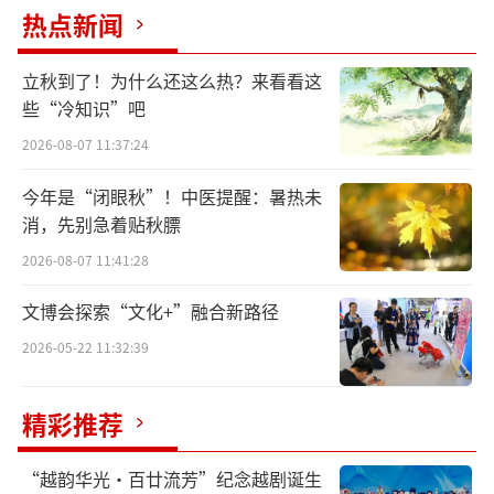
世界以为希特勒是德国人，另一个就是让全世
热点新闻
界以为莫扎特是奥地利人。虽然电影《音乐之
声》并未出现与莫扎特有关的元素，但这部好
立秋到了！为什么还这么热？来看看这
莱坞经典电影已然成为了萨尔茨堡最为著名的
些“冷知识”吧
名片。
2026-08-07 11:37:24
今年是“闭眼秋”！中医提醒：暑热未
电影的开头，玛丽亚因天性活泼烂漫，与
消，先别急着贴秋膘
枯燥无味的修道院生活格格不入，遂被修女安
2026-08-07 11:41:28
排去冯·特拉普上校家中担任七个孩子的家庭
教师。从修道院离开的她漫步在萨尔茨堡城堡
文博会探索“文化+”融合新路径
（Hohensalzburg Fortress），对全新生活心
2026-05-22 11:32:39
中又是期待又是忐忑。
精彩推荐
“越韵华光·百廿流芳”纪念越剧诞生
玛丽亚在萨尔茨堡城堡上漫步 电影《音乐之声》截图