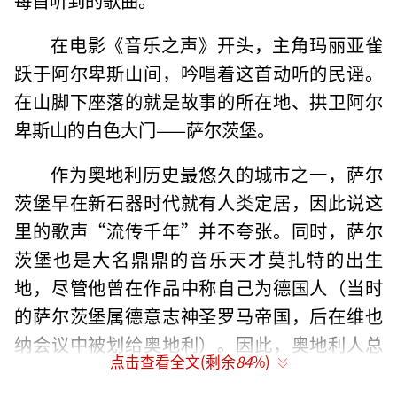
在电影《音乐之声》开头，主角玛丽亚雀
跃于阿尔卑斯山间，吟唱着这首动听的民谣。
在山脚下座落的就是故事的所在地、拱卫阿尔
卑斯山的白色大门——萨尔茨堡。
作为奥地利历史最悠久的城市之一，萨尔
茨堡早在新石器时代就有人类定居，因此说这
里的歌声“流传千年”并不夸张。同时，萨尔
茨堡也是大名鼎鼎的音乐天才莫扎特的出生
地，尽管他曾在作品中称自己为德国人（当时
的萨尔茨堡属德意志神圣罗马帝国，后在维也
纳会议中被划给奥地利）。因此，奥地利人总
点击查看全文(剩余
84
%)
是调侃自己国家有两个伟大成就：一个是让全