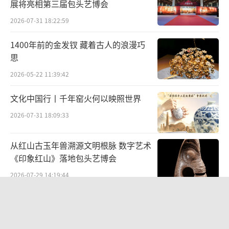
茨堡还有一处小而精致，不为人知的秘境，那
展将亮相第三届包头艺博会
就是侬伯格修道院（Stift Nonnberg）。在电
2026-07-31 18:22:59
影《音乐之声》里，从最开始院长介绍玛丽亚
1400年前的金发钗 藏着古人的浪漫巧
去上校家，到孩子们请求玛丽亚回家，再到最
思
后上校一家人躲避纳粹追捕，侬伯格修道院可
2026-05-22 11:39:42
谓贯穿了整部影片的重要场景。
文化中国行丨千年窑火何以映照世界
2026-07-31 18:09:33
孩子们在修道院外等待修女们开门 电影《音乐之声》截图
从红山古玉年兽溯源文明根脉 数字艺术
《印象红山》落地包头艺博会
虽然侬伯格修道院外表看上去并不起眼，
2026-07-29 14:19:44
但它实际上是德语地区最古老的修道院（在这
座有着漫长历史的城市，似乎一切都要比想象
“策马弯弓励行致远”2026全国骑射巡
的年长许多）。从公元8世纪直到今天，这里一
回赛·太仆寺旗站盛大启幕
2026-07-27 09:51:45