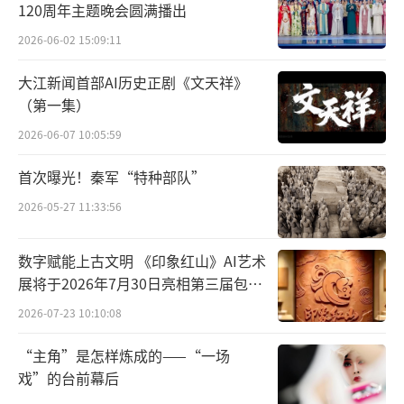
120周年主题晚会圆满播出
翻阅任何关于萨尔茨堡的景点推荐榜单，
2026-06-02 15:09:11
霍亨萨尔茨堡永远占据热门第一位。这座始建
大江新闻首部AI历史正剧《文天祥》
于1077年的要塞是中欧地区规模最大的中世纪
（第一集）
城堡，传说其建成后从未被武力攻陷过。从城
2026-06-07 10:05:59
中的萨尔茨河岸边望去，它宛如盘绕着雪山的
首次曝光！秦军“特种部队”
飞龙。
2026-05-27 11:33:56
霍亨萨尔茨堡在漫长的历史里，先后充当
过多种职能，如主教宅邸、德国兵营、地方监
数字赋能上古文明 《印象红山》AI艺术
展将于2026年7月30日亮相第三届包头
狱、弹药和武器库等等。如今这里被开辟成了
艺博会
2026-07-23 10:10:08
博物馆，展示阿尔卑斯山南麓-巴伐利亚一带的
民俗风情，同时还保存有中世纪举行宗教仪式
“主角”是怎样炼成的——“一场
的厅堂、乐器和（与这些颇有反差的）当时用
戏”的台前幕后