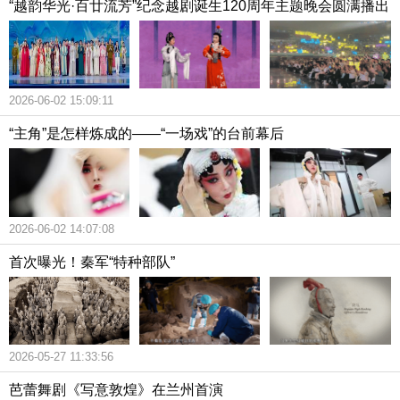
“越韵华光·百廿流芳”纪念越剧诞生120周年主题晚会圆满播出
2026-06-02 15:09:11
“主角”是怎样炼成的——“一场戏”的台前幕后
2026-06-02 14:07:08
首次曝光！秦军“特种部队”
2026-05-27 11:33:56
芭蕾舞剧《写意敦煌》在兰州首演