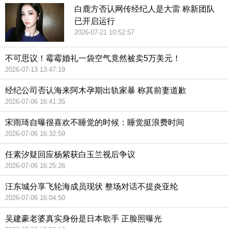
白鹿方否认网传经纪人是大雷 称新团队
已开启运行
2026-07-21 10:52:57
不可思议！霉霉婚礼一袋空气竟然被卖5万美元！
2026-07-13 13:47:19
经纪公司否认海来阿木孕期出轨家暴 称其前妻道歉
2026-07-06 16:41:35
宋雨琦自曝很喜欢不睡觉的时候：睡觉挺浪费时间
2026-07-06 16:32:59
任素汐疑回应杨紫获白玉兰视后争议
2026-07-06 16:25:26
汪东城分享飞轮海成员现状 整场对话不提炎亚纶
2026-07-06 16:04:50
吴建豪老婆真实身份是日本歌手 正脸照曝光