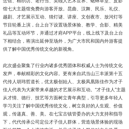
念馆、棉织坊、老行当、吴颐人艺术世界、蟋蟀草堂、皮影
馆七大主题馆免费向游客开放。昆曲、汉舞、民乐、礼仪、
越剧、才艺展示互动、猜灯谜、讲座、文创夜市、放河灯等
节目轮番上演，台上台下设置场景体验、教学、合影、精美
礼品等互动环节，并通过才府APP平台，线上线下及台上台
下相结合，将演出延伸至场外，为广大市民和国内外游客提
供了解中国优秀传统文化的新视角。
此次盛会聚集了行业内诸多优秀团体和权威人士为传统文化
发声，奉献精彩的文化内容。更有来自武当山三丰派第十五
代传人胡玮哲道长，优太极创始人、太极凤凰陈佳作为才子
佳人代表为大家带来卓越的才艺展示和互动。“才子佳人”主题
从才情、德行、技艺等方面树立青年典型，引导更多年轻人
学习关注了解中国优秀传统文化，树立良好的人生观、价值
观，传递真、善、美。在七宝古镇管委办的大力支持和指导
下，代代传承公司定位才子佳人群体，营造场景体验的现场