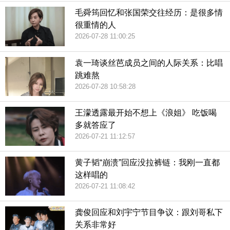
毛舜筠回忆和张国荣交往经历：是很多情
很重情的人
2026-07-28 11:00:25
袁一琦谈丝芭成员之间的人际关系：比唱
跳难熬
2026-07-28 10:58:28
王濛透露最开始不想上《浪姐》 吃饭喝
多就答应了
2026-07-21 11:12:57
黄子韬“崩溃”回应没拉裤链：我刚一直都
这样唱的
2026-07-21 11:08:42
龚俊回应和刘宇宁节目争议：跟刘哥私下
关系非常好