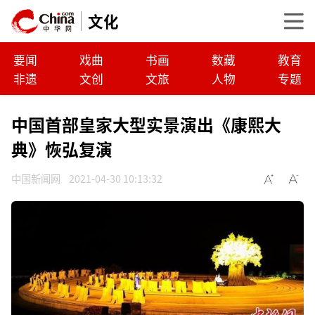
文化
要闻
戏曲
书画
数藏
教育
非遗
文创
文旅
人物
专题
中国首部皇家大型实景演出《康熙大
典》恢弘复演
中国新闻网
2021-04-30 10:13:32