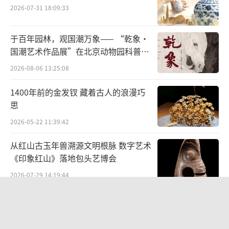
2026-07-31 18:09:33
于百年园林，观国潮万象—— “乾象·
国潮艺术作品展”在北京动物园科普馆
机动展厅开展
2026-08-06 13:25:08
1400年前的金发钗 藏着古人的浪漫巧
思
2026-05-22 11:39:42
从红山古玉年兽溯源文明根脉 数字艺术
《印象红山》落地包头艺博会
2026-07-29 14:19:44
闪鱼随身WiFi亮相凉山火把节：稳稳地
火一把！
2026-08-03 12:57:44