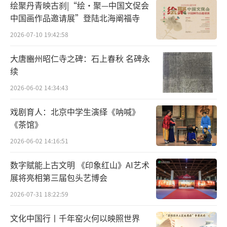
赏”。此外，鼎盛文化园区今年进行了整体项
绘聚丹青映古刹|“绘·聚—中国文促会
目上的升级，全新鼎盛·元宝街将于今年正式
中国画作品邀请展”登陆北海阐福寺
亮相，成为承德文旅全新的地标性文娱打卡
2026-07-10 19:42:58
点。(完)
（责任编辑：陈玲玲）
大唐豳州昭仁寺之碑：石上春秋 名碑永
续
2026-06-02 14:34:43
戏剧育人：北京中学生演绎《呐喊》
《茶馆》
2026-06-02 14:16:51
数字赋能上古文明 《印象红山》AI艺术
展将亮相第三届包头艺博会
2026-07-31 18:22:59
文化中国行丨千年窑火何以映照世界