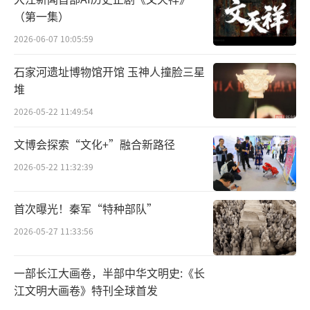
观场景。2000㎡的实景舞台、裸眼3D效果等让
（第一集）
现场近3000名游客瞬间“穿越”到康熙年间，
2026-06-07 10:05:59
深度体验了演出独有的震撼与恢弘。
石家河遗址博物馆开馆 玉神人撞脸三星
堆
2026-05-22 11:49:54
文博会探索“文化+”融合新路径
2026-05-22 11:32:39
首次曝光！秦军“特种部队”
2026-05-27 11:33:56
《鼎盛王朝·康熙大典》实景演出 张桂芹 摄
《康熙大典》自公演以来荣获多项国家级
一部长江大画卷，半部中华文明史:《长
江文明大画卷》特刊全球首发
荣誉，被评为“国家文化创意产业园”，2020