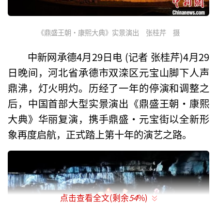
《鼎盛王朝·康熙大典》实景演出 张桂芹 摄
中新网承德4月29日电 (记者 张桂芹)4月29
日晚间，河北省承德市双滦区元宝山脚下人声
鼎沸，灯火明灼。历经了一年的停演和调整之
后，中国首部大型实景演出《鼎盛王朝·康熙
大典》华丽复演，携手鼎盛·元宝街以全新形
象再度启航，正式踏上第十年的演艺之路。
点击查看全文(剩余
54
%)