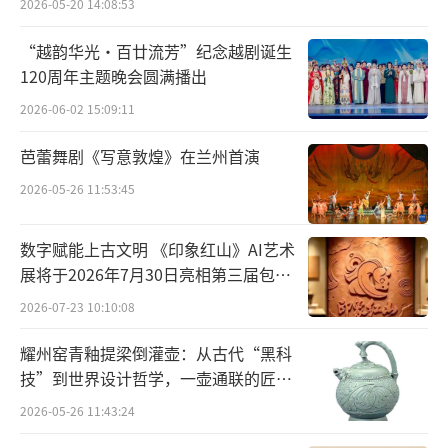
2026-05-20 14:08:53
年被授予“2020年度中国旅游影响力品牌案
例”荣誉称号。
“越韵华光·百廿流芳”纪念越剧诞生
120周年主题晚会圆满播出
2026-06-02 15:09:11
芭蕾舞剧《写意敦煌》在兰州首演
2026-05-26 11:53:45
数字赋能上古文明 《印象红山》AI艺术
展将于2026年7月30日亮相第三届包头
艺博会
《鼎盛王朝·康熙大典》实景演出 张桂芹 摄
2026-07-23 10:10:08
耀州窑青釉提梁倒灌壶：从古代“黑科
据了解，2021年演出季，为打造全新观演
技”到世界设计哲学，一壶通联的匠心
视角，《康熙大典》在调整演出细节的基础上
宇宙
2026-05-26 11:43:24
特增加了不同角度的观众席，实现“广角观