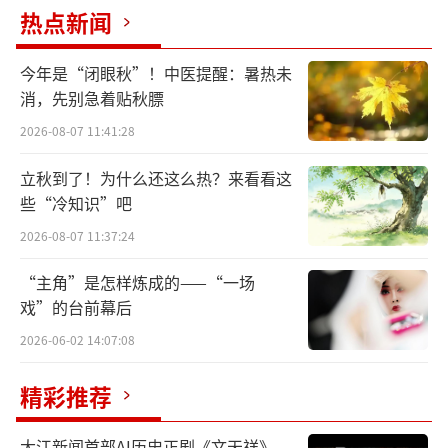
热点新闻
今年是“闭眼秋”！中医提醒：暑热未
《鼎盛王朝·康熙大典》实景演出 张桂芹 摄
消，先别急着贴秋膘
作为我国首部以皇家文化为主题的实景演
2026-08-07 11:41:28
出，《鼎盛王朝·康熙大典》背依独具特色的
立秋到了！为什么还这么热？来看看这
丹霞地貌景观及周围的山脉走势，真山真水，
些“冷知识”吧
实景演绎一段不朽的帝王传奇。全剧仅用70分
2026-08-07 11:37:24
钟的时间，在同一个维度浓缩了少、中、青、
“主角”是怎样炼成的——“一场
老四位康熙皇帝，展现了从主少国疑到天下一
戏”的台前幕后
统不同阶段的康熙盛世。
2026-06-02 14:07:08
现场，近千名的演艺人员借助高科技灯光
精彩推荐
特效，真山真水、真人真马地展现出木兰秋
狝、修建避暑山庄、巡视江南、收复国土等壮
大江新闻首部AI历史正剧《文天祥》