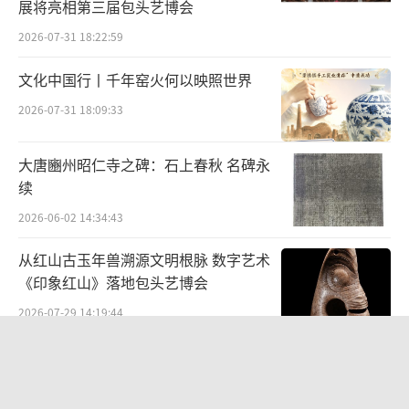
展将亮相第三届包头艺博会
义重大。寿州窑以釉色泛黄著称，虽不入陆羽
2026-07-31 18:22:59
的眼，但彼时已形成了自身特色，只不过消费
品位的培养尚待时日。
文化中国行丨千年窑火何以映照世界
2026-07-31 18:09:33
陆羽为解释邢越排名大费笔墨，或许正是
因为北方白瓷风头正健。陆羽将“类银似
大唐豳州昭仁寺之碑：石上春秋 名碑永
雪”的邢瓷排于“冰清玉洁”的越瓷之后，可
续
能既有吐槽，也蕴含着价值观的表达。《礼
2026-06-02 14:34:43
记》载，孔子曾说过，“昔者君子比德于玉
从红山古玉年兽溯源文明根脉 数字艺术
焉，温润而泽，仁也”。玉在人们心中有着特
《印象红山》落地包头艺博会
殊的意义，是君子品德的象征。越瓷既然能显
2026-07-29 14:19:44
露出玉的品质，那当然比庸俗的“银”高明一
筹。不过，恐怕只有像陆羽这样较真的读书
“策马弯弓励行致远”2026全国骑射巡
回赛·太仆寺旗站盛大启幕
人，才非要从“德性”的角度给不同釉色的瓷
2026-07-27 09:51:45