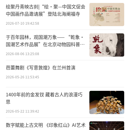
州、岳州、洪州、寿州等地生产的青瓷名噪一
绘聚丹青映古刹|“绘·聚—中国文促会
时。“第一名”流量太大，后几名只好被迫低
中国画作品邀请展”登陆北海阐福寺
调，平素展览中难得一见。实际上，诸窑场皆
2026-07-10 19:42:58
积淀深厚，各有所长。如核心窑场湖南湘阴的
岳州窑，很有可能就是前文（《北京青年报》6
于百年园林，观国潮万象—— “乾象·
国潮艺术作品展”在北京动物园科普馆
月25日B8版）提到的南北朝时期青瓷莲花尊的
机动展厅开展
2026-08-06 13:25:08
生产地点。
芭蕾舞剧《写意敦煌》在兰州首演
在唐代，岳州窑（湘阴窑）与长沙窑（铜
2026-05-26 11:53:45
官窑或石渚窑）的生产地点连成一片，人大李
梅田教授经比较两地产品，认为二者可纳入统
1400年前的金发钗 藏着古人的浪漫巧
一的“岳州窑”系统。而长沙窑的彩绘青瓷别
思
出机杼，比越窑瓷器更早称霸世界陶瓷市场。
2026-05-22 11:39:42
洪州窑是最早使用匣钵进行生产的窑场，而匣
数字赋能上古文明 《印象红山》AI艺术
钵的使用对于瓷器釉面品质和成品率的提升意