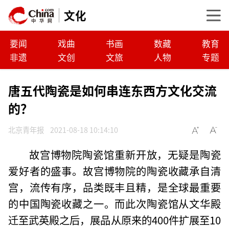
文化
要闻
戏曲
书画
数藏
教育
非遗
文创
文旅
人物
专题
唐五代陶瓷是如何串连东西方文化交流
的？
北京青年报
2021-08-18 10:14:10
故宫博物院陶瓷馆重新开放，无疑是陶瓷
爱好者的盛事。故宫博物院的陶瓷收藏承自清
宫，流传有序，品类既丰且精，是全球最重要
的中国陶瓷收藏之一。而此次陶瓷馆从文华殿
迁至武英殿之后，展品从原来的400件扩展至10