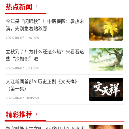
热点新闻
陶瓷中最著名也最详细的一段：“若邢瓷类
银，越瓷类玉，邢不如越，一也；若邢瓷类
今年是“闭眼秋”！中医提醒：暑热未
雪，则越瓷类冰，邢不如越，二也；邢瓷白，
消，先别急着贴秋膘
而茶色丹，越瓷青，而茶色绿，邢不如越，三
2026-08-07 11:41:28
也。……越州瓷、岳瓷皆青，青则益茶，茶作
立秋到了！为什么还这么热？来看看这
白红之色。邢州瓷白，茶色红。寿州瓷黄，茶
些“冷知识”吧
色紫；洪州瓷褐，茶色黑，悉不宜茶”。在如
2026-08-07 11:37:24
今的日常生活中，喝茶哪有如此讲究，但偏是
讲究，才由物质引发了意趣，由意趣孵化了文
大江新闻首部AI历史正剧《文天祥》
（第一集）
化，又由文化产生了认同。寥寥数语，无心插
柳，茶圣为我们带出了唐人心目中的陶瓷产业
2026-06-07 10:05:59
格局：南青北白，双雄并立。从多年来的考古
精彩推荐
发现来看，大抵如此，但个中细节，又自有曲
折。
数字赋能上古文明 《印象红山》AI艺术