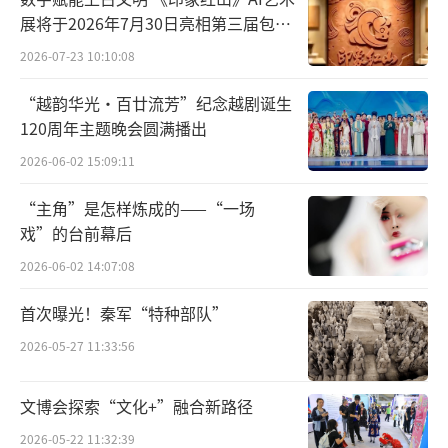
展将于2026年7月30日亮相第三届包头
越窑、邢窑，分别是“南青”和“北
艺博会
2026-07-23 10:10:08
白”的代表。窑以州名，可能与州府地区是重
“越韵华光·百廿流芳”纪念越剧诞生
要的集散地有关。窑场的实际位置要靠近原
120周年主题晚会圆满播出
料、燃料，通常较为偏僻。据现有研究成果，
2026-06-02 15:09:11
唐代越窑最重要的产地在今宁波慈溪上林湖一
带，沿湖窑址密布，至晚唐五代至于极盛，生
“主角”是怎样炼成的——“一场
产规模很大。也是在晚唐五代时期，越窑研制
戏”的台前幕后
生产出“夺得千峰翠色来”的秘色瓷，深为时
2026-06-02 14:07:08
人所珍，唐、吴越、辽、宋等朝帝王对秘色瓷
首次曝光！秦军“特种部队”
的使用，均有迹可循。有诗盛赞“巧剜明月染
2026-05-27 11:33:56
春水，轻旋薄冰盛绿云”，可见越瓷“如冰似
玉”之说乃有共识，而秘色为此中极品。
文博会探索“文化+”融合新路径
据清华大学尚刚教授考证，“秘”为“宫
2026-05-22 11:32:39