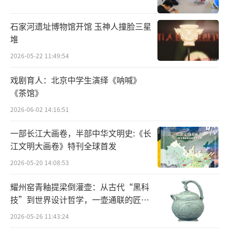
廷”之意，“色”为“类别”，秘色瓷，用今
石家河遗址博物馆开馆 玉神人撞脸三星
天的话说，就是皇帝的瓷器。从文献来看，秘
堆
色瓷的使用可能确实受到了皇家的管控。从考
2026-05-22 11:49:54
古发现来看，生产秘色瓷所用的匣钵都比一般
瓷器的胎质好，且皆为一次性适用，比生产一
戏剧育人：北京中学生演绎《呐喊》
《茶馆》
般瓷器要浪费得多，可能也体现出了追求精品
2026-06-02 14:16:51
以服务宫廷的不惜工本。如今来看，秘色瓷出
现的一个重要意义，或许是确定了青瓷的审美
一部长江大画卷，半部中华文明史:《长
标准：原来青瓷可以达到这样的境界。
江文明大画卷》特刊全球首发
2026-05-20 14:08:53
邢不输越
耀州窑青釉提梁倒灌壶：从古代“黑科
越瓷虽冠绝一时，但却并非“南青”唯一
技”到世界设计哲学，一壶通联的匠心
的代表。按照陆羽的说法，南方至少还有婺
宇宙
2026-05-26 11:43:24