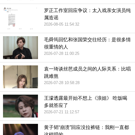
罗正工作室回应争议：太入戏亲女演员纯
属造谣
2026-08-05 11:54:32
毛舜筠回忆和张国荣交往经历：是很多情
很重情的人
2026-07-28 11:00:25
袁一琦谈丝芭成员之间的人际关系：比唱
跳难熬
2026-07-28 10:58:28
王濛透露最开始不想上《浪姐》 吃饭喝
多就答应了
2026-07-21 11:12:57
黄子韬“崩溃”回应没拉裤链：我刚一直都
这样唱的