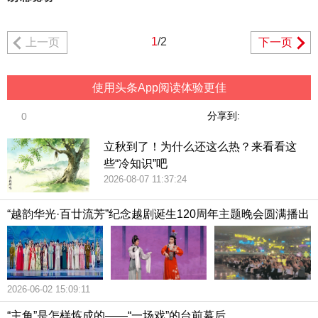
1
/2
上一页
下一页
使用头条App阅读体验更佳
分享到:
0
立秋到了！为什么还这么热？来看看这
些“冷知识”吧
2026-08-07 11:37:24
“越韵华光·百廿流芳”纪念越剧诞生120周年主题晚会圆满播出
2026-06-02 15:09:11
“主角”是怎样炼成的——“一场戏”的台前幕后