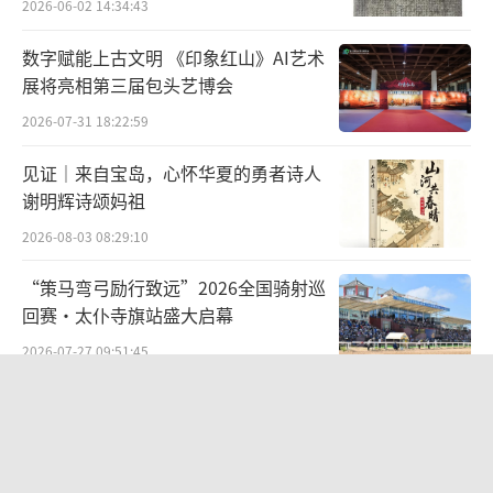
2026-06-02 14:34:43
数字赋能上古文明 《印象红山》AI艺术
展将亮相第三届包头艺博会
2026-07-31 18:22:59
见证｜来自宝岛，心怀华夏的勇者诗人
谢明辉诗颂妈祖
2026-08-03 08:29:10
“策马弯弓励行致远”2026全国骑射巡
回赛·太仆寺旗站盛大启幕
2026-07-27 09:51:45
生态逐梦启新程——甘肃省礼县沙金乡
产业赋能绘就和美乡村新画卷
2026-06-12 15:09:17