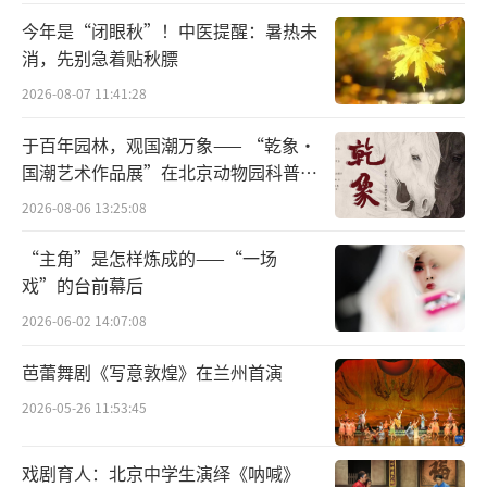
今年是“闭眼秋”！中医提醒：暑热未
消，先别急着贴秋膘
2026-08-07 11:41:28
2月22日，在海东市平安区平安驿特色小镇
于百年园林，观国潮万象—— “乾象·
国潮艺术作品展”在北京动物园科普馆
河湟戏苑内，游客在观看皮影戏演出。新华社
机动展厅开展
2026-08-06 13:25:08
记者张龙摄
（责任编辑：刘凌羽）
“主角”是怎样炼成的——“一场
戏”的台前幕后
2026-06-02 14:07:08
芭蕾舞剧《写意敦煌》在兰州首演
2026-05-26 11:53:45
戏剧育人：北京中学生演绎《呐喊》