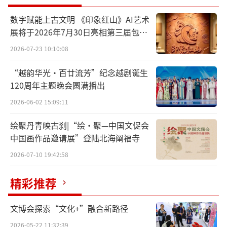
数字赋能上古文明 《印象红山》AI艺术
展将于2026年7月30日亮相第三届包头
艺博会
2026-07-23 10:10:08
“越韵华光·百廿流芳”纪念越剧诞生
120周年主题晚会圆满播出
2026-06-02 15:09:11
2月22日，在海东市平安区平安驿特色小镇
绘聚丹青映古刹|“绘·聚—中国文促会
河湟戏苑内，游客在观看皮影戏演出。新华社
中国画作品邀请展”登陆北海阐福寺
记者张龙摄
2026-07-10 19:42:58
精彩推荐
文博会探索“文化+”融合新路径
2026-05-22 11:32:39