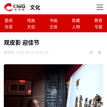
文化
要闻
戏曲
书画
数藏
教育
非遗
文创
文旅
人物
专题
观皮影 迎佳节
新华网
2021-02-26 09:51:42