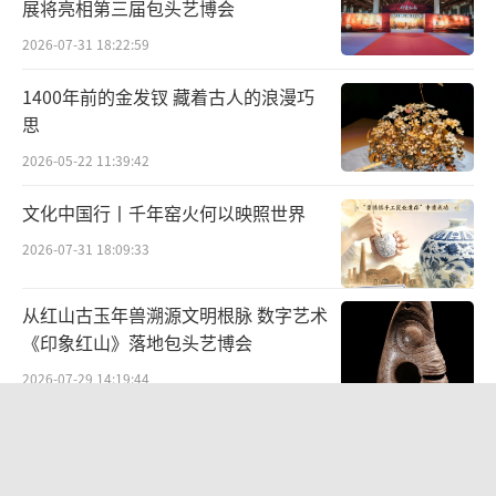
进建立一个维护人的尊严的、和平的社会”。
展将亮相第三届包头艺博会
2026-07-31 18:22:59
顾拜旦还重视体育对于塑造人格的作用，
他在1908年伦敦奥运会期间的一次招待会上发
1400年前的金发钗 藏着古人的浪漫巧
思
表讲话说：“对于人生而言，重要的绝非凯
旋，而是战斗。这意味着主要不是已经获胜，
2026-05-22 11:39:42
而是进行战斗。传播这些格言，是为了造就更
文化中国行丨千年窑火何以映照世界
健壮的人类——从而使人类更加严谨审慎而又勇
2026-07-31 18:09:33
敢高贵。”从这里我们可以看到顾拜旦强调比
名次更为重要的人的“审慎”“勇敢”和“高
从红山古玉年兽溯源文明根脉 数字艺术
贵”。
《印象红山》落地包头艺博会
2026-07-29 14:19:44
在《体育颂》中，顾拜旦又重申了他的理
想：“啊，体育，你就是美丽！你塑造的人体
“景山绘心・六省中国画精品邀请展”
——登陆景山观德殿 六省名家笔墨共绘
变得高尚还是卑鄙，要看它是被可耻的欲望引
中轴雅韵
2026-07-10 19:28:34