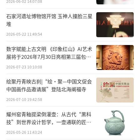
2026-06-02 14:07:08
石家河遗址博物馆开馆 玉神人撞脸三星
堆
2026-05-22 11:49:54
数字赋能上古文明 《印象红山》AI艺术
展将于2026年7月30日亮相第三届包头
艺博会
2026-07-23 10:10:08
绘聚丹青映古刹|“绘·聚—中国文促会
中国画作品邀请展”登陆北海阐福寺
2026-07-10 19:42:58
耀州窑青釉提梁倒灌壶：从古代“黑科
技”到世界设计哲学，一壶通联的匠心
宋《新定三礼图》中部分与射礼有关的记载。 资料图片
宇宙
2026-05-26 11:43:24