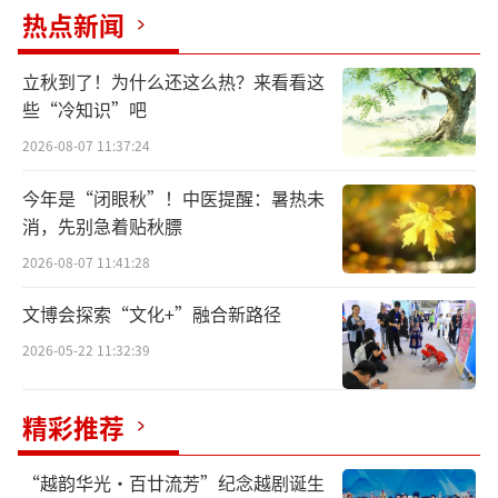
热点新闻
立秋到了！为什么还这么热？来看看这
些“冷知识”吧
2026-08-07 11:37:24
今年是“闭眼秋”！中医提醒：暑热未
消，先别急着贴秋膘
河南洛阳朱村东汉墓壁画《御车图》(局部)。
2026-08-07 11:41:28
文博会探索“文化+”融合新路径
2026-05-22 11:32:39
精彩推荐
“越韵华光·百廿流芳”纪念越剧诞生