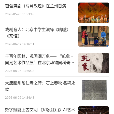
“射”“御”与现代体育最具关联性
芭蕾舞剧《写意敦煌》在兰州首演
2026-05-26 11:53:45
让体育为人类的和谐共生服务一直是现代
奥林匹克运动发起人顾拜旦的理想，他在1912
戏剧育人：北京中学生演绎《呐喊》
年斯德哥尔摩奥运会上发表的《体育颂》，结
《茶馆》
尾就讴歌：“啊，体育，你就是和平！你在各
2026-06-02 14:16:51
民族间建立愉快的联系。你在有节制、有组
于百年园林，观国潮万象—— “乾象·
织、有技艺的体力较量中产生，使全世界的青
国潮艺术作品展”在北京动物园科普馆
年学会相互尊重和学习，使不同民族特质成为
机动展厅开展
2026-08-06 13:25:08
高尚而公平竞赛的动力！”国际奥委会在其
《奥林匹克宪章》中指出，奥林匹克主义是使
大唐豳州昭仁寺之碑：石上春秋 名碑永
续
人“全面均衡发展的一种生活哲学”，奥林匹
克是要创建一种新的“生活方式”，这种生活
2026-06-02 14:34:43
方式让体育运动为人的和谐发展服务，并“促
数字赋能上古文明 《印象红山》AI艺术