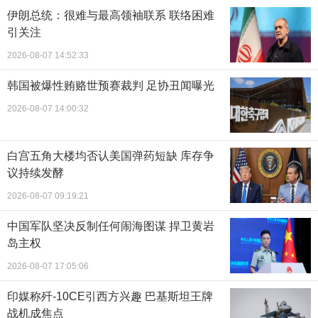
伊朗总统：很难与最高领袖联系 联络困难
引关注
2026-08-07 14:52:33
韩国被爆性贿赂世预赛裁判 足协丑闻曝光
2026-08-07 14:00:32
白宫五角大楼均否认美国弹药短缺 库存争
议持续发酵
2026-08-07 09:19:21
中国军队坚决反制任何闹海图谋 捍卫黄岩
岛主权
2026-08-07 17:05:06
印媒称歼-10CE引西方兴趣 巴基斯坦王牌
战机成焦点