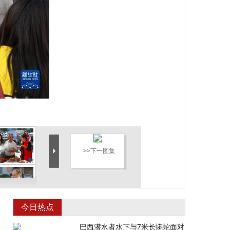
>>下一图集
今日热点
巴西潜水者水下与7米长蟒蛇面对