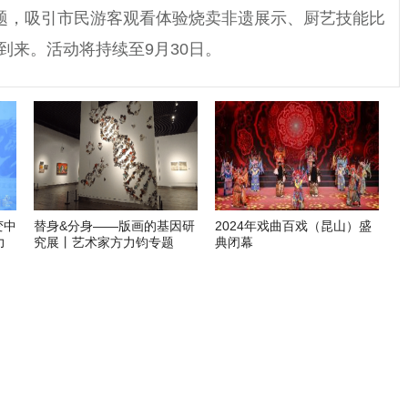
主题，吸引市民游客观看体验烧卖非遗展示、厨艺技能比
到来。活动将持续至9月30日。
变中
替身&分身——版画的基因研
2024年戏曲百戏（昆山）盛
力
究展丨艺术家方力钧专题
典闭幕