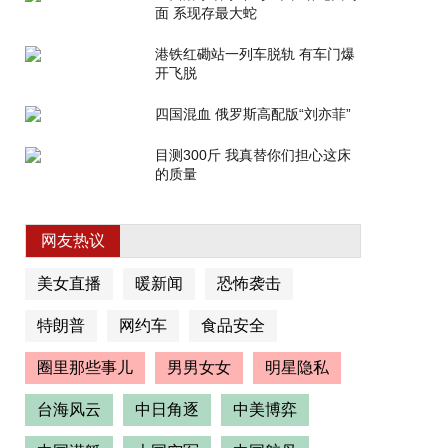
面 系现存最大蛇
港铁红磡站一列车脱轨 有车门爆
开飞脱
四国混血 俄罗斯高配版“刘亦菲”
目测300斤 我真替你们担心这床
的质量
网友热议
美女直播
暖新闻
恐怖袭击
特朗普
网约车
食品安全
圈里那些事儿
男男女女
明星隐私
台海风云
中日角逐
中美博弈