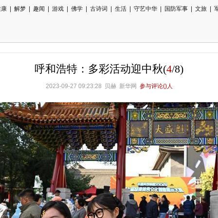
健康
|
解梦
|
趣闻
|
游戏
|
佛学
|
古诗词
|
生活
|
守艺中华
|
国防军事
|
文旅
|
呼和浩特：多彩活动迎中秋
(
4
/
8
)
2023-09-27 09:23:28 贝赫 新华网
参与评论(
)人