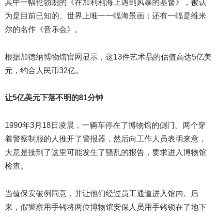
其中一幅伦勃朗的《在加利利海上遇到风暴的基督》，被认
为是目前已知的、世界上唯一一幅海景画；还有一幅是维米
尔的名作《音乐会》。
根据加德纳博物馆官网显示，这13件艺术品的估值高达5亿美
元，约合人民币32亿。
让5
亿美元下落不明的81
分钟
1990年3月18日凌晨，一辆车停在了博物馆的侧门。两个穿
着警察制服的人推开了警报器，然后向工作人员表明来意，
大意是接到了这里可能发生了骚乱的报告，要求进入博物馆
检查。
当值保安破例同意，并让他们经过员工通道进入馆内。后
来，假警察用手铐将两位博物馆安保人员用手铐锁在了地下