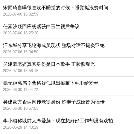
宋雨琦自曝很喜欢不睡觉的时候：睡觉挺浪费时间
2026-07-06 16:32:59
任素汐疑回应杨紫获白玉兰视后争议
2026-07-06 16:25:26
汪东城分享飞轮海成员现状 整场对话不提炎亚纶
2026-07-06 16:04:50
吴建豪老婆真实身份是日本歌手 正脸照曝光
2026-07-06 15:58:16
毫无距离感？曹格疑似甩出擦腋下毛巾给粉丝
2026-06-30 11:03:22
吴建豪方否认网传老婆身份 称奉子成婚皆为谣传
2026-06-30 10:57:53
李小璐称以前太恋爱脑：现在想好好工作却没有戏拍
2026-06-29 14:43:29