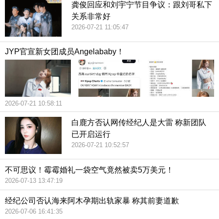
龚俊回应和刘宇宁节目争议：跟刘哥私下
关系非常好
2026-07-21 11:05:47
JYP官宣新女团成员Angelababy！
2026-07-21 10:58:11
白鹿方否认网传经纪人是大雷 称新团队
已开启运行
2026-07-21 10:52:57
不可思议！霉霉婚礼一袋空气竟然被卖5万美元！
2026-07-13 13:47:19
经纪公司否认海来阿木孕期出轨家暴 称其前妻道歉
2026-07-06 16:41:35