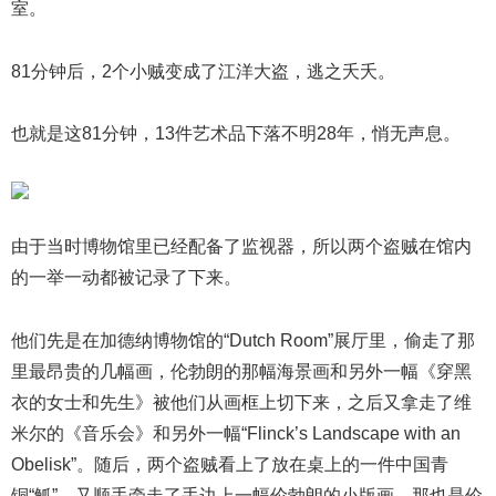
室。
81分钟后，2个小贼变成了江洋大盗，逃之夭夭。
也就是这81分钟，13件艺术品下落不明28年，悄无声息。
由于当时博物馆里已经配备了监视器，所以两个盗贼在馆内
的一举一动都被记录了下来。
他们先是在加德纳博物馆的“Dutch Room”展厅里，偷走了那
里最昂贵的几幅画，伦勃朗的那幅海景画和另外一幅《穿黑
衣的女士和先生》被他们从画框上切下来，之后又拿走了维
米尔的《音乐会》和另外一幅“Flinck’s Landscape with an
Obelisk”。随后，两个盗贼看上了放在桌上的一件中国青
铜“觚”，又顺手牵走了手边上一幅伦勃朗的小版画，那也是伦