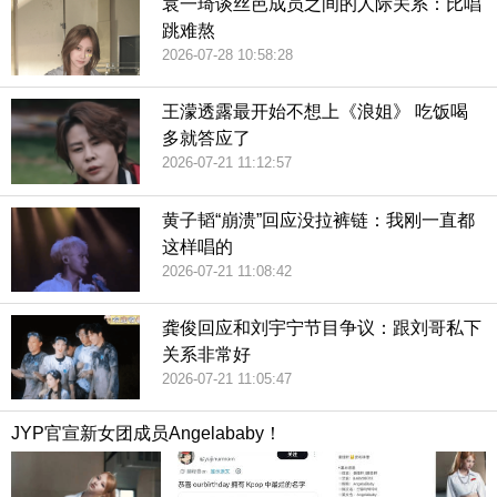
袁一琦谈丝芭成员之间的人际关系：比唱
跳难熬
2026-07-28 10:58:28
王濛透露最开始不想上《浪姐》 吃饭喝
多就答应了
2026-07-21 11:12:57
黄子韬“崩溃”回应没拉裤链：我刚一直都
这样唱的
2026-07-21 11:08:42
龚俊回应和刘宇宁节目争议：跟刘哥私下
关系非常好
2026-07-21 11:05:47
JYP官宣新女团成员Angelababy！