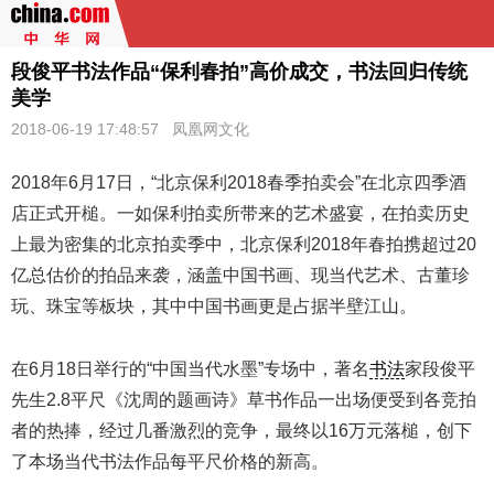
段俊平书法作品“保利春拍”高价成交，书法回归传统
美学
2018-06-19 17:48:57
凤凰网文化
2018年6月17日，“北京保利2018春季拍卖会”在北京四季酒
店正式开槌。一如保利拍卖所带来的艺术盛宴，在拍卖历史
上最为密集的北京拍卖季中，北京保利2018年春拍携超过20
亿总估价的拍品来袭，涵盖中国书画、现当代艺术、古董珍
玩、珠宝等板块，其中中国书画更是占据半壁江山。
在6月18日举行的“中国当代水墨”专场中，著名
书法
家段俊平
先生2.8平尺《沈周的题画诗》草书作品一出场便受到各竞拍
者的热捧，经过几番激烈的竞争，最终以16万元落槌，创下
了本场当代书法作品每平尺价格的新高。