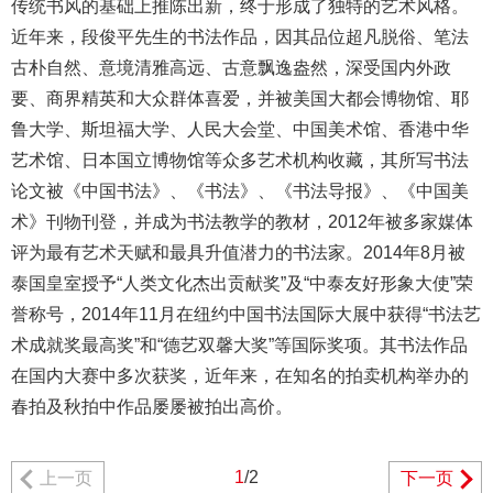
传统书风的基础上推陈出新，终于形成了独特的艺术风格。
近年来，段俊平先生的书法作品，因其品位超凡脱俗、笔法
古朴自然、意境清雅高远、古意飘逸盎然，深受国内外政
要、商界精英和大众群体喜爱，并被美国大都会博物馆、耶
鲁大学、斯坦福大学、人民大会堂、中国美术馆、香港中华
艺术馆、日本国立博物馆等众多艺术机构收藏，其所写书法
论文被《中国书法》、《书法》、《书法导报》、《中国美
术》刊物刊登，并成为书法教学的教材，2012年被多家媒体
评为最有艺术天赋和最具升值潜力的书法家。2014年8月被
泰国皇室授予“人类文化杰出贡献奖”及“中泰友好形象大使”荣
誉称号，2014年11月在纽约中国书法国际大展中获得“书法艺
术成就奖最高奖”和“德艺双馨大奖”等国际奖项。其书法作品
在国内大赛中多次获奖，近年来，在知名的拍卖机构举办的
春拍及秋拍中作品屡屡被拍出高价。
1
/2
上一页
下一页