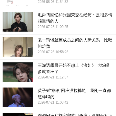
2026-08-05 11:54:32
毛舜筠回忆和张国荣交往经历：是很多情
很重情的人
2026-07-28 11:00:25
袁一琦谈丝芭成员之间的人际关系：比唱
跳难熬
2026-07-28 10:58:28
王濛透露最开始不想上《浪姐》 吃饭喝
多就答应了
2026-07-21 11:12:57
黄子韬“崩溃”回应没拉裤链：我刚一直都
这样唱的
2026-07-21 11:08:42
龚俊回应和刘宇宁节目争议：跟刘哥私下