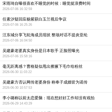
宋雨琦自曝很喜欢不睡觉的时候：睡觉挺浪费时间
2026-07-06 16:32:59
任素汐疑回应杨紫获白玉兰视后争议
2026-07-06 16:25:26
汪东城分享飞轮海成员现状 整场对话不提炎亚纶
2026-07-06 16:04:50
吴建豪老婆真实身份是日本歌手 正脸照曝光
2026-07-06 15:58:16
毫无距离感？曹格疑似甩出擦腋下毛巾给粉丝
2026-06-30 11:03:22
吴建豪方否认网传老婆身份 称奉子成婚皆为谣传
2026-06-30 10:57:53
李小璐称以前太恋爱脑：现在想好好工作却没有戏拍
2026-06-29 14:43:29